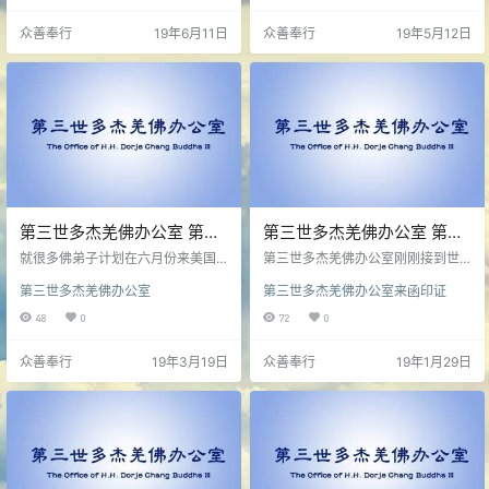
的五明…
众善奉行
19年6月11日
众善奉行
19年5月12日
第三世多杰羌佛办公室 第五
第三世多杰羌佛办公室 第十
十二号公告（03/18/2019）
四号来函印证 (01/28/2019)
就很多佛弟子计划在六月份来美国
第三世多杰羌佛办公室刚刚接到世
庆祝南无第三世多杰羌佛的佛诞一
界佛教总部的谘询，说有人发出成
第三世多杰羌佛办公室
第三世多杰羌佛办公室来函印证
事，第三世多杰羌佛办公室特别发
立 “护持如来正法基金会” 的倡议
此公告。
书，问我们是否知道此情况。
48
0
72
0
众善奉行
19年3月19日
众善奉行
19年1月29日