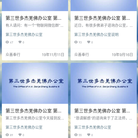
第三世多杰羌佛办公室 第五
第三世多杰羌佛办公室 第十
十五号公告（11/10/2019）
八号说明 (09/15/2019)
有人请问：有一个“物联网微信群”，
近日，有很多佛弟子谘询办公室，
称可以“带领大家走进中产阶级”，为
询问一个叫陈俊光的人在脸书上的
第三世多杰羌佛办公室
第三世多杰羌佛办公室说明
此他们谘询佛教徒是否可以参加这
发文是真是假，为了佛教徒们得到
个获得利益的业务？
正确的信息，办公室了解了实际的
67
0
93
0
情况，正式回答如下：
众善奉行
19年11月11日
众善奉行
19年9月16日
第三世多杰羌佛办公室 第五
第三世多杰羌佛办公室 第五
十四号公告（06/10/2019）
十三号公告（05/11/2019）
第三世多杰羌佛办公室今天接到反
“恳请解惑”的谘询来于了正法师，现
映，有人在散发下面的短信：“千载
将原信附后，信中所提及事看似事
第三世多杰羌佛办公室
第三世多杰羌佛办公室
难逢(非艺宝官方) [发]特大优惠省钱
小，但实际上是不惜诬蔑南无羌佛
不花钱，大好机会人人参与不可错
而达到藉机欺瞒，因此必须公告醒
89
0
55
0
过，大家都知道艺宝瓷砖出自佛陀
示大家。