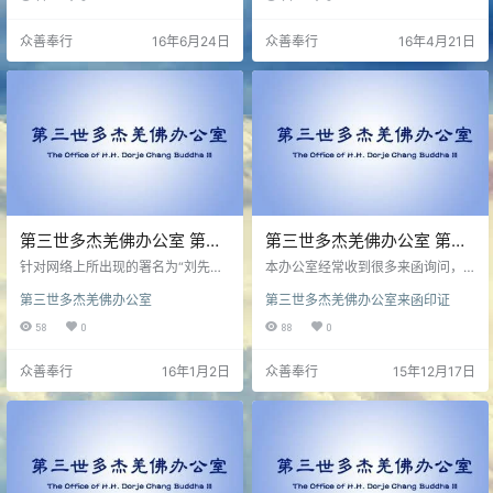
道我发下了只义务利益大众、永远
在全世界唯一的官方脸书地址。
不收供养的愿力。再一次提醒大
众善奉行
16年6月24日
众善奉行
16年4月21日
家，无论什么人捐赠或供养财物给
我，我不会收的。
第三世多杰羌佛办公室 第四
第三世多杰羌佛办公室 第十
十七号公告（01/01/2016）
三号来函印证 (12/16/2015)
针对网络上所出现的署名为“刘先先”
本办公室经常收到很多来函询问，
的言论，第三世多杰羌佛办公室慎
这是其中有代表性而应该及时答复
第三世多杰羌佛办公室
第三世多杰羌佛办公室来函印证
重声明如下：上文所说的有关“南无
的询问之一。我们只能说，当今世
第三世多杰羌佛作法”的消息纯属造
界伪假上师活佛随处可见，佛弟子
58
0
88
0
谣！南无第三世多杰羌佛一切平等
们不看公告，只有上当受骗的份，
对待众生，无论台湾的国民党、民
这种性质的语言已经讲过若干遍
众善奉行
16年1月2日
众善奉行
15年12月17日
进党或亲民党…
了。