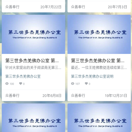
弟子，师弟子是外道的称呼！
众善奉行
20年7月22日
众善奉行
20年7月3日
第三世多杰羌佛办公室 第五
第三世多杰羌佛办公室 第十
十六号公告（06/07/2020）
九号说明 (12/30/2019)
针对大家提出的关于阅读南无第三
最近，一位王姓佛教徒连续给第三
世多杰羌佛经书和恭闻南无第三世
世多杰羌佛办公室来信，提出了一
第三世多杰羌佛办公室
第三世多杰羌佛办公室说明
多杰羌佛的法音的问题，办公室现
些意见。鉴于这位佛教徒的想法具
公告如下：
有一定的普遍性，同时他本人在其
100
0
107
0
来信中又要求不公开他的来信，为
了不给他带来烦恼，慈悲为本，办
众善奉行
20年6月8日
众善奉行
19年12月31日
公室这次就不公开他的来信