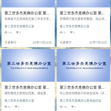
第三世多杰羌佛办公室 第五
第三世多杰羌佛办公室 第五
十九号公告（11/23/2020）
十八号公告（07/24/2020）
有佛弟子在恭闻南无第三世多杰羌
学佛修行首先要依师教授，但必须
佛的法音时，没有听懂佛陀说的
以师的合法为標準，合法者为良师
第三世多杰羌佛办公室
第三世多杰羌佛办公室
“《藉心经说真谛》书裡面也有错字”
根本，不合法者邪师苦果。佛陀的
这句话，佛弟子错误理解成了《藉
法是应该由接受了传承的上师来传
104
0
75
0
心经说真谛》有错误，说连佛陀都
授给下一代佛弟子，否则佛法就失
说《藉心经说真谛》有错，这实在
传了，但是真正的正法之师是
众善奉行
20年11月24日
众善奉行
20年7月25日
是罪过呵！
法！！！而不是人！！！
第三世多杰羌佛办公室 第五
第三世多杰羌佛办公室 第十
十七号公告（07/21/2020）
五号来函印证 (07/02/2020)
佛陀教授大家明信因果，诸恶莫
办公室收到佛弟子的来信谘询（详
作，众善奉行，是所有众生解脱的
见后面所附的来信内容），鉴于兹
第三世多杰羌佛办公室
第三世多杰羌佛办公室来函印证
终极依怙，所以，释迦牟尼佛和十
事体大，办公室特回覆如下：
方诸佛是所有佛教徒的唯一师父，
82
0
108
0
故称“本师释迦牟尼佛”。佛教徒是佛