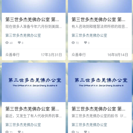
第三世多杰羌佛办公室 第五
第三世多杰羌佛办公室 第五
十一号公告（03/30/2017）
十号公告（09/13/2016）
现在很多人准备今年六月份到美国
有人咨询到释隆慧法师所修的观音
来，庆祝南无第三世多杰羌佛的佛
大悲加持法是不是南无第三世多杰
第三世多杰羌佛办公室
第三世多杰羌佛办公室
诞，对于这件事，H.H.第三世多杰
羌佛传给她的？是不是在任何地方
羌佛要办公室特发此公告，佛陀
修这个法都得向南无第三世多杰羌
60
0
72
0
说：“今天主要是说一下我生日的
佛报告要经过慈允？
事，一提到这件事，我就很惭愧，
众善奉行
17年3月31日
众善奉行
16年9月14日
我何德何能受大家万里来朝恭敬…
第三世多杰羌佛办公室 第四
第三世多杰羌佛办公室 第四
十九号公告（06/23/2016）
十八号公告（04/20/2016）
最近，又发生了有人代收供养的事
第三世多杰羌佛办公室的脸书（Fac
情，所以，办公室再次发出公告，
ebook）现在已经正式开通了，地址
第三世多杰羌佛办公室
第三世多杰羌佛办公室
严肃提醒大家。H.H.第三世多杰羌
是：www.facebook.com/hhdcb3o
佛说：“大家特别注意，你们应该知
ffice，这是第三世多杰羌佛办公室
71
0
74
0