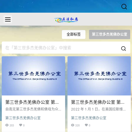
全部标签
第三世多杰羌佛办公室
第三世多杰羌佛办公室 第六
第三世多杰羌佛办公室 第六
十三号公告（02/09/2022）
十二号公告（02/06/2022）
自南无第三世多杰羌佛和佛母为众
2022 年 1 月 1 日，在美国拉斯维加
生担业而报化涅槃的消息公布之
斯佛陀住地，南无第三世多杰羌佛
第三世多杰羌佛办公室
第三世多杰羌佛办公室
后，人天悲泣，全世界的佛弟子们
为众生说法“贪能坏道”。佛陀说法之
都在全身心地祈祷，祈求佛陀、佛
后，佛母看到坛场里弟子们供上的
203
0
320
0
母能返回人间，救渡我们苦难的众
鲜花，便为大家开示说：供花要尽