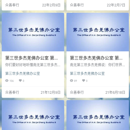
生。
心虔诚，供佛的鲜花以牡丹、兰
众善奉行
22年2月9日
众善奉行
22年2月7日
花、向日葵和莲花这四种为首…
第三世多杰羌佛办公室 第六
第三世多杰羌佛办公室 第六
十一号公告（12/08/2021）
十号公告（06/17/2021）
你们要好好地听懂南无第三世多杰
南无第三世多杰羌佛说：你们世界
羌佛说的法音，诸恶莫作，众善奉
佛教总部公告“太尊”所举行灌顶一
第三世多杰羌佛办公室
第三世多杰羌佛办公室
行，从一点一滴的种因而得到结
事，已带至了某些人误取方向，昨
果，我们不但要爱整个人类，也要
日多人找我求灌王丞法。我早已多
106
0
89
0
爱整个地球的众生，但愿大家都是
次公开告知大家，第三世多杰羌佛
无灾无难幸福美满的，这才是我们
只是我的名字，而我却是一个惭愧
众善奉行
21年12月9日
众善奉行
21年6月18日
佛教徒首先要发的心和要做的事。
与大家一样的修行者…