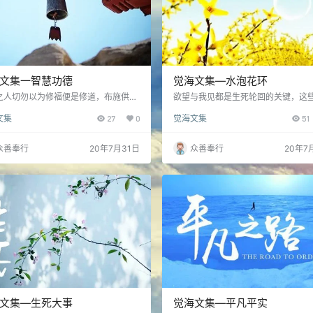
文集一智慧功德
觉海文集—水泡花环
之人切勿以为修福便是修道，布施供
欲望与我见都是生死轮回的关键，这
得福无量，但如不断绝贪、瞋、痴三毒
以从无常观去如实体会，从而下手起
文集
27
0
觉海文集
51
，福德是救不了的，故说“招得来生不
望每一个众生都能透过对无常的观照
……
佛法的真谛，而发心修行解决生死轮
患……
众善奉行
20年7月31日
众善奉行
20年7
文集—生死大事
觉海文集—平凡平实