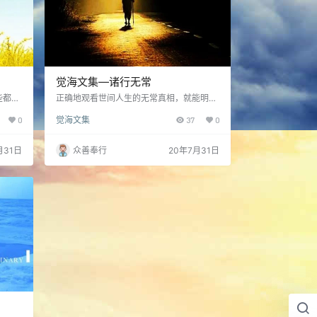
觉海文集—诸行无常
些都可
正确地观看世间人生的无常真相，就能明白
修。希
一切我们都无从把握，了悟自己所掌握到的
0
觉海文集
37
0
，认清
一切，它一直都在改变，渐渐的我们就会放
回的苦
弃贪求，生出厌离，内心得到解脱……
月31日
众善奉行
20年7月31日