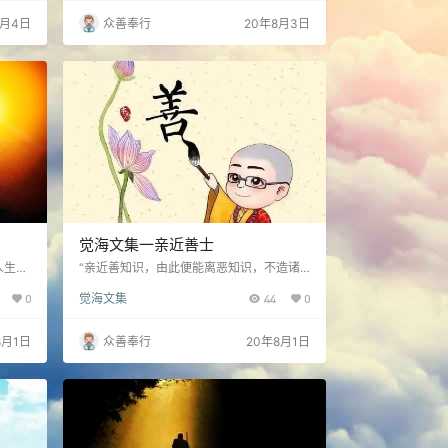
8月4日
众善奉行
20年8月3日
觉海文集一亲近善士
人生现
“亲近善知识，由此便能离恶知识，不造诸
以开
恶，常修众善，纯一清白，具足圆满梵行之
0
觉海文集
44
0
虚心学
相。”所以，修行人应该亲近、尊敬、供养
想法，
善知识……
力量，
8月1日
众善奉行
20年8月1日