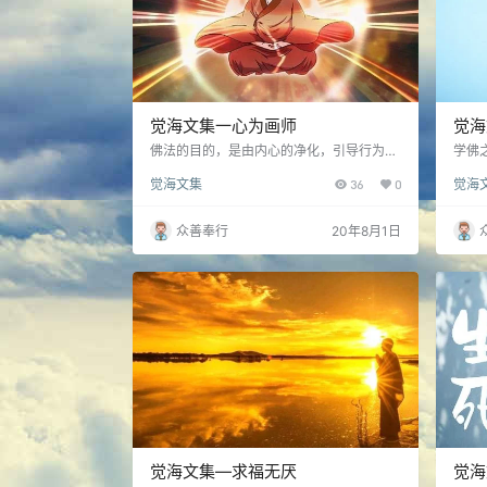
觉海文集一心为画师
觉海
佛法的目的，是由内心的净化，引导行为的
学佛
清净，进一步再影响果报体，最后达到世界
养，
觉海文集
36
0
觉海
的清净。“心为一切巧画师”，只要时时调整
恶源
自己偏邪的心态，常常想到利益众生，即使
如意”
原本是一个贪欲、暴躁的人，也会渐渐变成
众善奉行
20年8月1日
有一副柔和福泰的……
觉海文集—求福无厌
觉海