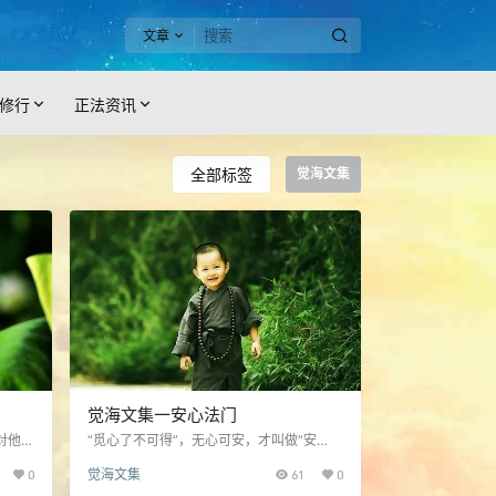
文章
修行
正法资讯
全部标签
觉海文集
觉海文集一安心法门
对他
“觅心了不可得”，无心可安，才叫做“安
土皆
心”。假使我们真正能做到安心，那么就有
0
觉海文集
61
0
的内
入道的方法了……
一切就