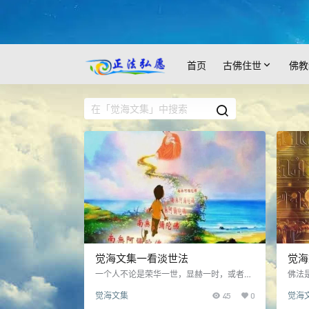
首页
古佛住世
佛教
觉海文集一看淡世法
觉海
一个人不论是荣华一世，显赫一时，或者穷
佛法
途潦倒，落魄凄惨，最要紧的就是今生要赶
实，
觉海文集
45
0
觉海
快抓住机会，真正发心学佛修行，把佛法学
更加
好，把世法看淡……
世界