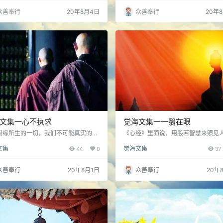
本的关怀……
成为净土了……
众善奉行
20年8月4日
众善奉行
20年
文集一心不执求
觉海文集一一翳在眼
因缘所生的一切，我们不可能真实的拥
《心经》里面说，用般若智慧来照见
也不可能从中得到真实的快乐，所以真
象，就能离开一切苦难。假使我们能
文集
44
0
觉海文集
37
快乐就是无执无求。心不执求，心无挂
放、柔软、尊重的态度去面对一切，
才是真正的自由……
习，就能促进生命净化，去除我执的
而有更大的慈悲和智慧。这种悲智的
众善奉行
20年8月1日
众善奉行
20年
能使我们对生命……