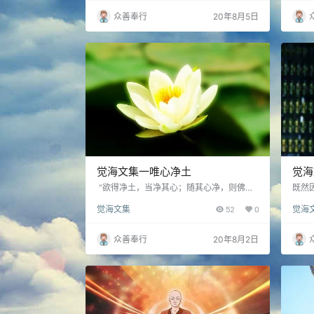
最根
众善奉行
20年8月5日
觉海文集一唯心净土
觉海
“欲得净土，当净其心；随其心净，则佛土
既然
净。”只要每个人都能奉行佛陀清净的教
有，
觉海文集
52
0
觉海
法，身心世界自然得以庄严，世间也才能成
正的
为真正的净土……
碍，
众善奉行
20年8月2日