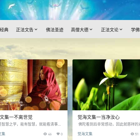
经典
正法文告
佛法圣迹
高僧大德
正法文论
学佛
文集一不离世觉
觉海文集一当净汝心
是智慧之学，能有智慧，就能看清事
佛陀看到后非常感动，因此就慈祥的
就会有成熟合理的人生观，就能以一颗
说：“善男子，当净汝心，则世间一切
文集
46
0
觉海文集
51
真实的心面对生命，更加喜悦的心面对
净。”意思就是说，我们应当清净自己
，更加慈悲的心面对他人，这就是佛法
心，自己的内心若是清净，那么世间