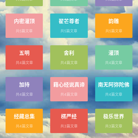
内密灌顶
翟芒尊者
韵雕
共5篇文章
共5篇文章
共5篇文章
五明
舍利
灌顶
共4篇文章
共4篇文章
共4篇文章
加持
藉心经说真谛
南无阿弥陀佛
共4篇文章
共4篇文章
共4篇文章
经藏总集
楞严经
极乐世界
共4篇文章
共3篇文章
共3篇文章