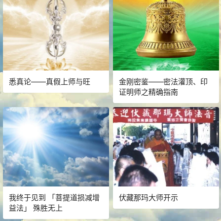
悉真论——真假上师与旺
金刚密鉴——密法灌顶、印
证明师之精确指南
我终于见到 「菩提道损减增
伏藏那玛大师开示
益法」 殊胜无上