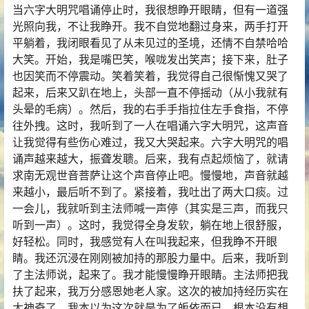
当六字大明咒唱诵停止时，我很想睁开眼睛，但有一道强
光照向我，不让我睁开。我不自觉地翻过身来，两手打开
平躺着，我闭眼看见了从未见过的圣境，还情不自禁哈哈
大笑。开始，我是嘴巴笑，喉咙发出笑声；接下来，肚子
也因笑而不停震动。笑着笑着，我觉得自己很惭愧又哭了
起来，后来又趴在地上，头部一直不停摇动（从小我就有
头晕的毛病）。然后，我的右手手指拉住左手食指，不停
往外拽。这时，我听到了一人在唱诵六字大明咒，这声音
让我觉得有些伤心难过，我又大哭起来。六字大明咒的唱
诵声越来越大，振聋发聩。后来，我有点起烦恼了，就请
求南无观世音菩萨让这个声音停止吧。慢慢地，声音就越
来越小，最后听不到了。紧接着，我吐出了两大口痰。过
一会儿，我就听到主法师喊一声停（其实是三声，而我只
听到一声）。这时，我觉得全身发软，躺在地上很舒服，
好轻松。同时，我感觉有人在叫我起来，但我睁不开眼
睛。我还沉浸在刚刚被加持的那股力量中。后来，我听到
了主法师说，起来了。我才能慢慢睁开眼睛。主法师把我
扶了起来，我万分感恩她老人家。这次的被加持经历实在
太神奇了。我本以为这次就是为了皈依而已，根本没有想