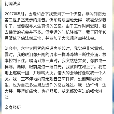
初闻法音
2017年5月，因缘和合下我去到了一个佛堂，恭闻到南无
第三世多杰羌佛的法音。佛陀说法圆融无碍，我被深深吸
引了，想要探寻人生真谛的答案。由于工作时间受限，我
去佛堂的机会并不多。但幸运的时机降临了，我于同年10
月皈依了佛法僧三宝，并参加了大悲观音加持法会。
法会中，六字大明咒的唱诵声响起时，我觉得非常震撼。
霎时，我的眼泪像开闸的流水一样哗哗地不断往外涌，根
本控制不住。唱诵到第三声时，我突然感觉双手像触电一
样麻。随即，眼前晃过一道白光，我就倒在地上了。我在
地上缩成一团，并嚎啕大哭，偌大的会场好像就我一个人
哭。我一直不停地向南无观音菩萨忏悔，没能帮助到众
生，也为自己多生累劫造作的恶业难过。我一边忏悔一边
大哭，哭得好痛快，也好舒服，从来都没有过的畅快淋
漓。
亲身经历