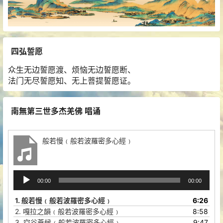
四弘誓愿
众生无边誓愿渡、烦恼无边誓愿断、
法门无尽誓愿知、无上菩提誓愿证。
南無第三世多杰羌佛 唱诵
般若慢﹙般若波羅密多心經﹚
音
00:00
00:00
频
播
1.
般若慢﹙般若波羅密多心經﹚
6:26
放
2.
嘎拉之韻﹙般若波羅密多心經﹚
8:58
器
3.
空谷蒼候﹙般若波羅密多心經﹚
9:47