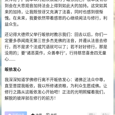
到会在大悲观音加持法会上得到如此大的加持。这突如其
来的加持，让我既惊讶又充满了法喜，同时也感到很惭
愧。在未来，我要依然带着感恩的心继续闻法与修行，利
益众生。
还记得大德师父举行皈依时教示我们：回去以后，你们一
定要多恭闻南无第三世多杰羌佛的法音，并遵从法音去修
行，而不是求个法或咒语就可以了；若不好好修行，那是
没用的；要“诸恶莫作，众善奉行”，行持慈悲喜舍四无量
心……
皈依发心
我深深知道学佛修行离不开皈依发心：诸佛正法众中尊，
直至菩提我皈依，我以所修诸资粮，为利众生愿成佛。让
修行之路从这皈依发心开始吧！正法的光明照耀着我们，
解脱的彼岸就在修行的前方！
0
0