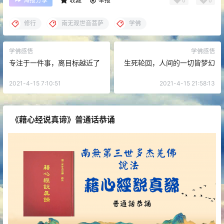
海报分享
收藏
举报
修行
南无观世音菩萨
学佛
学佛感悟
学佛感悟
专注于一件事，离目标越近了
生死轮回，人间的一切皆梦幻
2021-4-15 7:10:51
2021-4-15 21:58:13
《藉心经说真谛》普通话恭诵