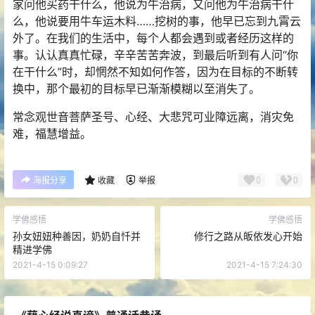
家问他买药干什么，他说为牛治病，又问他为牛治病干什
么，他说要用牛车运木料……挖树的事，他早已忘到九霄云
外了。在我们的生活中，每个人都会遇到或者经历这样的
事。认认真真忙碌，辛辛苦苦奔波，到最后听到有人问“你
在干什么”时，却惘然不知如何作答，因为在目标的不断转
换中，那个最初的目标早已渐渐模糊以至消失了。
常念观世音菩萨圣号、心经、大悲咒可业障远离，消灾免
难，福慧增益。
0
0
海报分享
收藏
举报
学佛感悟
学佛感悟
孙女妞妞种善因，奶奶自忏并
修行之路从皈依发心开始
精进学佛
2021-4-15 0:09:27
2021-4-15 7:24:30