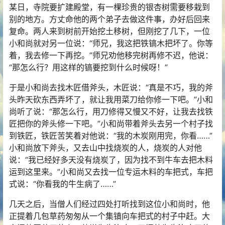
某日，寺院要扩建殿堂，有一棵珍贵的银杏树需要移栽到
别的地方。方丈命他的两个弟子去做这件事，办好后回来
复命。两人来到树前开始挖土移树，但刚挖了几下，一位
小和尚就对另一位说：“师兄，我这把铁镐木把坏了。你等
着，我去修一下再挖。”师兄劝他移完树再修不迟，他说：
“那怎么行？用这样的镐要挖到什么时候呀！”
于是小和尚去找木匠借斧头，木匠说：“真是不巧，我的斧
头昨天砍东西弄坏了，就让我用菜刀给你修一下吧。”小和
尚听了说：“那怎么行，用刀修得又慢又不好，让我去找铁
匠把你的斧头修一下吧。”小和尚带着斧头去另一个村子找
到铁匠，铁匠苦笑着对他说：“我的木炭刚用完，你看……”
小和尚放下斧头，又去山中找烧炭的人，烧炭的人对他
说：“我已经好多天没有烧炭了，因为找不到牛车去把木料
运到这里来。”小和尚又去找一位专运木料的车把式，车把
式说：“你看我的牛生病了……”
几天之后，当僧人们经过四处打听找到这位小和尚时，他
正提着几包草药匆匆从一个集镇向车把式的村子中赶。大