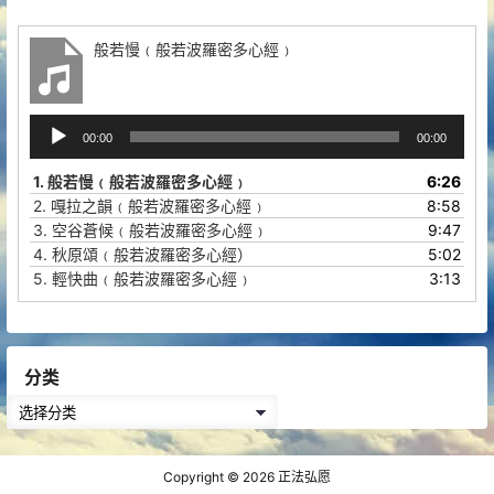
般若慢﹙般若波羅密多心經﹚
音
00:00
00:00
频
播
1.
般若慢﹙般若波羅密多心經﹚
6:26
放
2.
嘎拉之韻﹙般若波羅密多心經﹚
8:58
器
3.
空谷蒼候﹙般若波羅密多心經﹚
9:47
4.
秋原頌﹙般若波羅密多心經）
5:02
5.
輕快曲﹙般若波羅密多心經﹚
3:13
分类
分
类
Copyright © 2026
正法弘愿