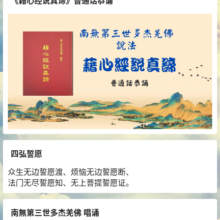
《藉心经说真谛》普通话恭诵
四弘誓愿
众生无边誓愿渡、烦恼无边誓愿断、
法门无尽誓愿知、无上菩提誓愿证。
南無第三世多杰羌佛 唱诵