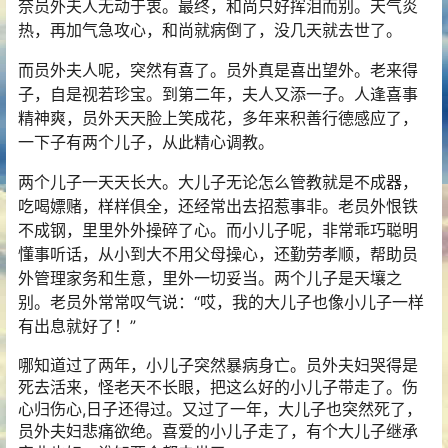
奈员外夫人无动于衷。最终，和尚只好挥泪而别。天气炎
热，再加气急攻心，和尚就病倒了，没几天就去世了。
而员外夫人呢，突然有喜了。员外真是喜出望外。老来得
子，自是视若珍宝。到第二年，夫人又添一子。人逢喜事
精神爽，员外天天脸上笑成花，多年来积善行德感应了，
一下子有两个儿子，从此精心调教。
两个儿子一天天长大。大儿子无论怎么管教就是不成器，
吃喝嫖赌，样样俱全，还经常出去招惹事非。老员外恨铁
不成钢，里里外外操碎了心。而小儿子呢，非常乖巧聪明
懂事听话，从小到大不用父母操心，还勤劳孝顺，帮助员
外管理家务和生意，里外一切妥当。两个儿子是天壤之
别。老员外常常叹气说：“哎，我的大儿子也像小儿子一样
有出息就好了！”
哪知道过了两年，小儿子突然暴病身亡。员外夫妇哭得是
死去活来，怪老天不长眼，把这么好的小儿子带走了。伤
心归伤心,日子还得过。又过了一年，大儿子也突然死了，
员外夫妇悲痛欲绝。喜爱的小儿子走了，有个大儿子继承