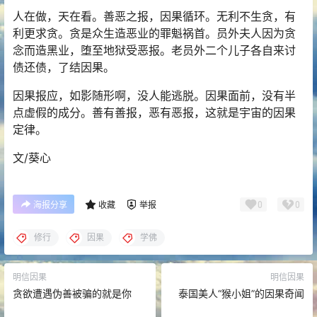
人在做，天在看。善恶之报，因果循环。无利不生贪，有
利更求贪。贪是众生造恶业的罪魁祸首。员外夫人因为贪
念而造黑业，堕至地狱受恶报。老员外二个儿子各自来讨
债还债，了结因果。
因果报应，如影随形啊，没人能逃脱。因果面前，没有半
点虚假的成分。善有善报，恶有恶报，这就是宇宙的因果
定律。
文/葵心
0
0
海报分享
收藏
举报
修行
因果
学佛
明信因果
明信因果
贪欲遭遇伪善被骗的就是你
泰国美人“猴小姐”的因果奇闻