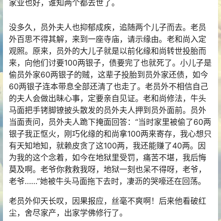
家业也好，谁知两个都去世了。
没多久，员外夫人也抑郁成疾，追随两个儿子而去。老员
外百思不得其解，来到一座寺庙，请示缘由。老和尚入定
观照。原来，员外的大儿子就是以前化缘和尚转世投胎而
来，向他们讨要100两银子，债要完了也就死了。小儿子是
偷员外家60两银子的贼，这辈子投胎到员外家还债，如今
60两银子连本带息全部还清了也走了。老员外不相信自己
的夫人会做出昧心事，定要亲自见证。老和尚修法，牛头
马面把手铐脚镣披头散发的员外夫人押到员外面前。员外
当面责问，员外夫人跪下掩面回答：“当时家里被偷了60两
银子我正怄火，刚巧化缘的和尚拿100两来寄存，我心想只
有天知地知，就赖皮贪了这100两，我还能赚了40两。因
为我的这个念着，如今在地狱里受罚，痛苦不堪，我后悔
莫及啊。老爷你救救我呀，地狱一刻也呆不得呀，老爷，
老爷……”她被牛头马面拖下去时，凄沥的哭嚎还在回荡。
老员外仰天长叹，
因果
报应，丝毫不爽啊！后来他看破红
尘，舍尽家产，出家
学佛
修行
了。