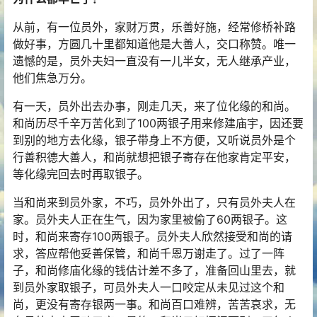
从前，有一位员外，家财万贯，乐善好施，经常修桥补路
做好事，方圆几十里都知道他是大善人，交口称赞。唯一
遗憾的是，员外夫妇一直没有一儿半女，无人继承产业，
他们焦急万分。
有一天，员外出去办事，刚走几天，来了位化缘的和尚。
和尚历尽千辛万苦化到了100两银子用来修建庙宇，因还要
到别的地方去化缘，银子带身上不方便，又听说员外是个
行善积德大善人，和尚就想把银子寄存在他家肯定平安，
等化缘完回去时再取银子。
当和尚来到员外家，不巧，员外外出了，只有员外夫人在
家。员外夫人正在生气，因为家里被偷了60两银子。这
时，和尚来寄存100两银子。员外夫人欣然接受和尚的请
求，答应帮他妥善保管，和尚千恩万谢走了。过了一阵
子，和尚修庙化缘的钱估计差不多了，准备回山里去，就
到员外家取银子，可员外夫人一口咬定从未见过这个和
尚，更没有寄存银两一事。和尚百口难辨，苦苦哀求，无