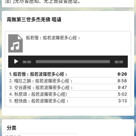
法门无尽誓愿知、无上菩提誓愿证。
南無第三世多杰羌佛 唱诵
般若慢﹙般若波羅密多心經﹚
音
00:00
00:00
频
播
1.
般若慢﹙般若波羅密多心經﹚
6:26
放
2.
嘎拉之韻﹙般若波羅密多心經﹚
8:58
器
3.
空谷蒼候﹙般若波羅密多心經﹚
9:47
4.
秋原頌﹙般若波羅密多心經）
5:02
5.
輕快曲﹙般若波羅密多心經﹚
3:13
分类
分