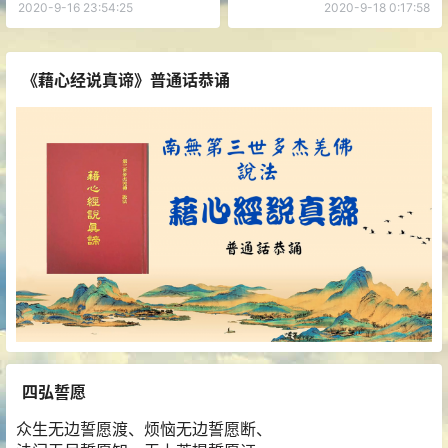
2020-9-16 23:54:25
2020-9-18 0:17:58
《藉心经说真谛》普通话恭诵
四弘誓愿
众生无边誓愿渡、烦恼无边誓愿断、