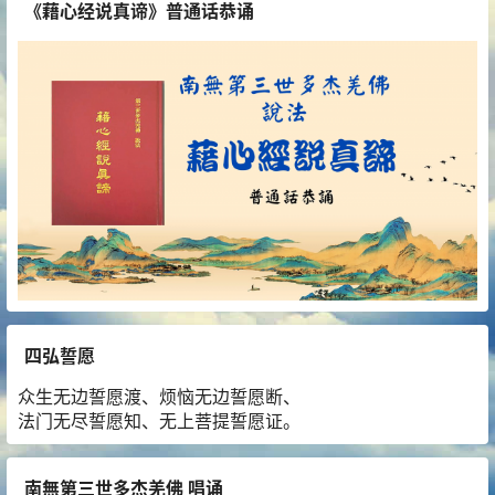
《藉心经说真谛》普通话恭诵
四弘誓愿
众生无边誓愿渡、烦恼无边誓愿断、
法门无尽誓愿知、无上菩提誓愿证。
南無第三世多杰羌佛 唱诵