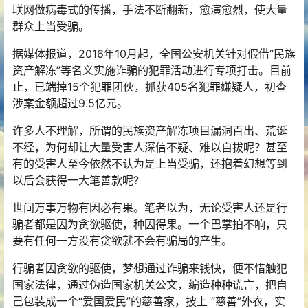
联网做病毒式的传播，手法不断翻新，愈演愈烈，使大量
群众上当受骗。
据媒体报道，2016年10月起，全国公安机关针对假借“民族
资产解冻”等名义实施诈骗的犯罪活动进行专项打击。目前
止，已端掉15个犯罪团伙，抓获405名犯罪嫌疑人，初查
涉案金额超过9.5亿元。
许多人不理解，所谓的民族资产解冻项目漏洞百出、荒诞
不经，为何却让大量受害人深信不疑、难以自拔呢？甚至
有的受害人至今依然不认为是上当受骗，还抱着幻想等到
以后会获得一大笔善款呢?
世间万事万物有因必有果。笔者以为，无论受害人还是行
骗者都是因为
贪欲
驱使，种因得果。一个巴掌拍不响，只
要有任何一方没有贪欲就不会有骗局的产生。
行骗者因贪欲的驱使，梦想通过诈骗来钱快，便不惜触犯
国家法律，通过伪造国家机关公文，编造种种谎言，把自
己包装成一个“爱国爱民”的慈善家，披上 “慈善”外衣，实