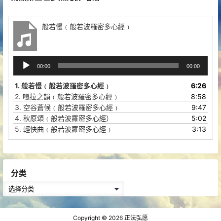
般若慢﹙般若波羅密多心經﹚
音
00:00
00:00
频
播
1.
般若慢﹙般若波羅密多心經﹚
6:26
放
2.
嘎拉之韻﹙般若波羅密多心經﹚
8:58
器
3.
空谷蒼候﹙般若波羅密多心經﹚
9:47
4.
秋原頌﹙般若波羅密多心經）
5:02
5.
輕快曲﹙般若波羅密多心經﹚
3:13
分类
分
类
Copyright © 2026
正法弘愿