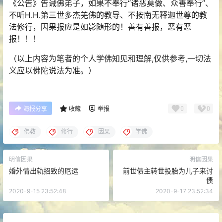
《公告》告诫佛弟子，如果不奉行“诸恶莫做、众善奉行”、
不听H.H.第三世多杰羌佛的教导、不按南无释迦世尊的教
法
修行
，因果报应是如影随形的！善有善报，恶有恶
报！！！
（以上内容为笔者的个人学佛
知见
和理解,仅供参考,一切法
义应以佛陀说法为准。）
0
0
海报分享
收藏
举报
佛教
修行
因果
学佛
明信因果
明信因果
婚外情出轨招致的厄运
前世债主转世投胎为儿子来讨
债
2020-9-15 23:52:48
2020-9-17 23:52:34