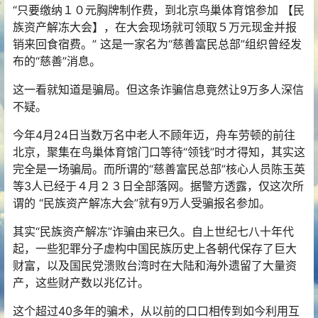
“只要缴纳１０元胸牌制作费，到北京鸟巢体育馆参加 【民
族资产解冻大会】，在大会现场就可领取５万元现金并报
销来回食宿费。” 这是一家名为“慈善富民总部”组织曾经发
布的“慈善”消息。
这一看就知道是骗局。但这条诈骗信息竟然让9万多人深信
不疑。
今年4月24日当数万名中老人不顾年迈，舟车劳顿的前往
北京，聚集在鸟巢体育馆门口等待“领钱”时才得知，其实这
完全是一场骗局。而所谓的“慈善富民总部”核心人员陈玉英
等3人已经于４月２３日全部落网。据警方透露，仅这次所
谓的 “民族资产解冻大会”就有9万人受骗报名参加。
其实“民族资产解冻”诈骗由来已久。自上世纪七八十年代
起，一些犯罪分子虚构中国民族历史上各朝代保存了巨大
财富，以及国民党溃败台湾时在大陆和海外遗留了大量资
产，这些财产数以兆亿计。
这个超过40多年的骗术，从以前的口口相传到如今利用互