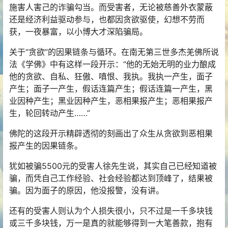
施害人害己的诈骗勾当。而受害者，无论被慈善外衣蒙蔽
还是经济利益驱动参与，也都因贪欲驱使，幻想不劳而
获，一夜暴富，以小博大才深陷骗局。
关于“贪欲”的
因果
链条与循环。在南无
第三世多杰羌佛
所说
法《
学佛
》中有这样一段开示：“他的无始无明的业力酿成
他的贪欲、自私、狂傲、嗔恨、我执。我执一产生，面子
产生；面子一产生，假话连篇产生；假话连篇一产生，黑
业因种产生；黑业因种产生，恶相果报产生；恶相果报产
生，轮回转动产生……”
佛陀
的这段开示精辟透彻的刻画出了众生从贪欲到恶相果
报产生的因果链条。
犹如被骗5500元的受害人徐先生说，其实自己已经知道被
骗，而凭自己工作经验、社会经验都达到顶峰了，结果被
骗。因为面子的原因，他没报警，没有讲。
还有的受害人则认为个人损失很小，只不过是一千多块钱
或三千多块钱，万一是真的就能够得到一大笔善款，抱有