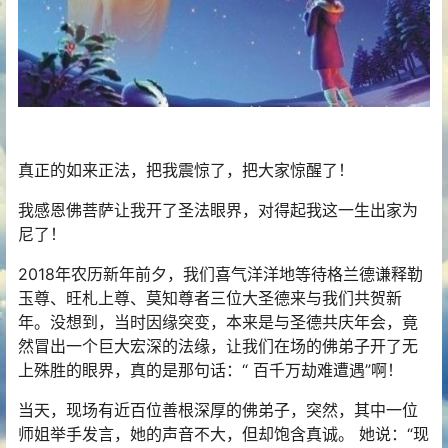
真正的如来正法，把我震惊了，把大家惊醒了！
我感恩佛菩萨让我开了圣法眼界，对得起我这一生出家为
尼了！
2018年农历新年前夕，我们喜气洋洋地等待格兰德谦释勒
玉尊、旺札上尊、莫知尊者三位大圣德来与我们共贺新
年。没想到，当时因缘突变，本来是与圣德共庆年会，竟
然冒出一个巨大宏深的法缘，让我们在场的佛弟子开了无
上殊胜的眼界，真的是那句话：“ 百千万劫难遭遇”啊！
当天，现场有近百位善根深厚的佛弟子，突然，其中一位
师姐举手发言，她的声音不大，但却饱含真诚。 她说：“现