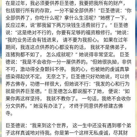
在是过年，我必须要供养巨圣德，我要把我所有的财产，
包括银行所有的存款，一分不留全部供养！”巨圣德说：“你
全部供养了，你吃什么呢？拿什么生活呢？”她楞了一下，
反应过来，说“那我留下两万块钱生活费就行了。” 巨圣德
说：“这是绝对不行的，你要有足够的福资粮修行。”她说：
“我的业务还会有钱进来， 请不要为我担心。 如果在过年
期间，我连这点供养的心都没有的话， 我就不是佛弟子，
连猪狗都不如了， 怎么成就呢？” 她说得非常坚定。 巨圣
德说：“我是不会收你一分一厘供养的。”但她很执拗，非供
不可，激动得全身颤抖不停。 我的心，也被她的虔诚真挚
感染得起伏不定。 无奈之下，巨圣德只好劝她说，可以供
养古佛寺，功德一样很大，但她说不行：“我发的心和行为
就是供养巨圣德。” 巨圣德怎么都说服不了她， 便说：“如
果你再这样坚持， 我就不教你了。 一句话，我绝不会收你
分文供养。” 她没有办法了， 才终于同意供养修建古佛
寺。
巨圣德说：“我来到这个世界， 这一生中还没有遇到哪个弟
子这样真诚地对待我。你是第一个这样无私虔诚，尽其财