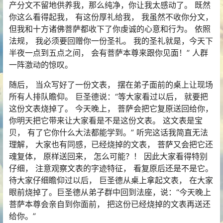
产分文不留地供养我，那么纯净，你让我太感动了。 既然
你这么看得起我， 有这份厚礼给我， 我虽然不收你分文，
但我和十方诸佛菩萨都收下了你虔诚的心意和行为。 依照
法规， 我必须要回赠你一份圣礼。 我的圣礼就是，今天下
半夜一点到五点之间， 会有菩萨本尊来跟你见面！” 人群
一阵激动的惊叹。
随后， 当众写好了一份文表， 摆在弟子面前的桌上让现场
所有人排队瞻仰。 巨圣德说：“等大家看过以后， 就要把
这份文表烧掉了。 今天晚上， 菩萨会把它复原送回给你，
你明天把它带来让大家看是不是这份文表。 这文表是宝
贝， 有了它你什么大法都能学到。” 听完这话我简直无法
理解， 大家也有同感，已经烧掉的文表， 菩萨又会把它还
魂复体， 原样送回来， 怎么可能？！ 因此大家看得特别
仔细， 注意观察文表的字迹特征， 看复原后还是不是它。
待大家仔细瞻仰过以后， 巨圣德从桌上拿起文表， 在大家
眼前烧掉了。巨圣德从弟子群中回到法座，说：“今天晚上
菩萨本尊会亲自到你面前， 把这份已经烧掉的文表再送还
给你。”