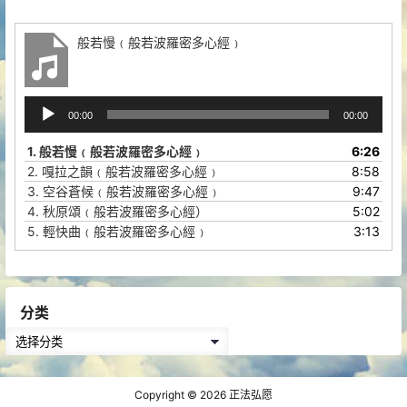
般若慢﹙般若波羅密多心經﹚
音
00:00
00:00
频
播
1.
般若慢﹙般若波羅密多心經﹚
6:26
放
2.
嘎拉之韻﹙般若波羅密多心經﹚
8:58
器
3.
空谷蒼候﹙般若波羅密多心經﹚
9:47
4.
秋原頌﹙般若波羅密多心經）
5:02
5.
輕快曲﹙般若波羅密多心經﹚
3:13
分类
分
类
Copyright © 2026
正法弘愿