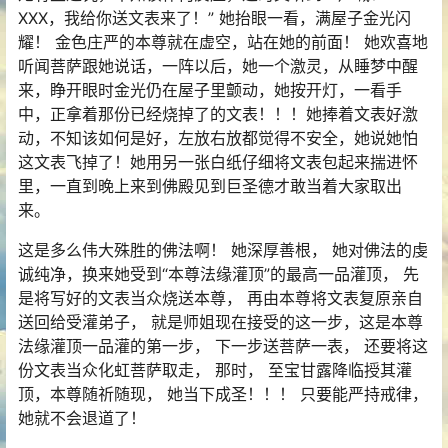
XXX，我给你送文表来了！” 她抬眼一看，满屋子金光闪
耀！ 金色庄严的本尊就在虚空，站在她的前面！ 她欢喜地
听闻菩萨跟她说话，一阵以后，她一个激灵，从睡梦中醒
来，睁开眼时金光仍在屋子里颤动，她按开灯，一看手
中，正拿着那份已经烧掉了的文表！！！她捧着文表好激
动，不知该如何是好，左放右放都觉得不安全，她说她怕
这文表飞掉了！她用另一张白纸仔细将文表包起来揣进怀
里，一直到晚上来到佛殿见到巨圣德才敢当着大家取出
来。
这是多么伟大殊胜的佛法啊！ 她深厚善根， 她对佛法的虔
诚纯净，换来她受到“本尊法缘灌顶”的最高一品灌顶， 先
是将写好的文表当众烧送本尊， 再由本尊将文表复原亲自
送回给受灌弟子， 就是师姐现在接受的这一步，这是本尊
法缘灌顶一品灌的第一步， 下一步送菩萨一表， 还要将这
份文表当众化虹菩萨取走， 那时， 至宝甘露降临授其灌
顶，本尊随祈随现， 她当下成圣！！！ 只要能严持戒律，
她就不会退道了！