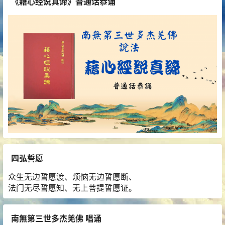
《藉心经说真谛》普通话恭诵
四弘誓愿
众生无边誓愿渡、烦恼无边誓愿断、
法门无尽誓愿知、无上菩提誓愿证。
南無第三世多杰羌佛 唱诵