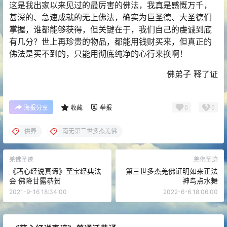
这是我出家以来见过的最厉害的佛法，我真是感慨万千，
甚深的、急速成就的无上佛法，确实为巨圣德、大圣德们
掌握，谁都能够获得，但关键在于，我们自己的虔诚到底
有几分？世上再珍贵的物品，都能用钱财买来，但真正的
佛法是买不到的，只能用彻底纯净的心行来换啊！
佛弟子 释了证
0
0
海报分享
收藏
举报
供养
南无第三世多杰羌佛
羌佛圣迹
羌佛圣迹
《藉心经说真谛》至宝经典法
第三世多杰羌佛证明如来正法
会 佛降甘露恭贺
神鸟点水舞
2021-9-16 18:34:00
2022-6-6 18:06:00