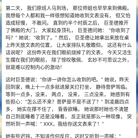
第二天， 我们原班人马到场， 那位师姐也早早来到佛殿。
我想每个人都和我一样很想知道她收到文表没有， 但又怕
造成轻慢， 不敢问。 直到约半个时辰之后， 巨圣德推开
了佛殿的大门， 大家起身顶礼， 巨圣德问她： “你收到了
吗？” 她说：“收到了。” 然后， 巨圣德让她拿出来放在桌
上昨天放文表的位置， 让大家排队礼敬瞻仰。 这还有什么
话说呢？ 这份昨天在我们眼前烧掉了的文表， 今天又活生
生摆在我们的眼前， 除了惊叹敬佩、 玄妙不可思议之外，
就是难以控制内心的激动！
这时巨圣德说：“你讲一讲你怎么收到的吧。” 她说，昨天
回到家，晚上十一点多就进屋关灯打坐， 静待菩萨驾临。
等到一点多，没来， 两点， 没来， 三点没来， 她感到有
些担心：“怎么还不来？菩萨是不是不送了？” 到凌晨四点
多， 她实在撑不住了， 昏昏欲睡。 她说那时她也不清楚
自己到底睡着了还是没睡着， 反正就是那么一种现像， 突
然听到一声喊：“ XXX，我给你送文表来了！”
她有些迟钝，不知该作何反应，这时又听到一声喊：“