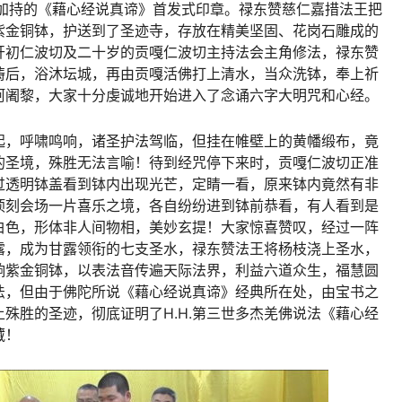
水加持的《藉心经说真谛》首发式印章。禄东赞慈仁嘉措法王把
的紫金铜钵，护送到了圣迹寺，存放在精美坚固、花岗石雕成的
开初仁波切及二十岁的贡嘎仁波切主持法会主角修法，禄东赞
祷后，浴沐坛城，再由贡嘎活佛打上清水，当众洗钵，奉上祈
阿阇黎，大家十分虔诚地开始进入了念诵六字大明咒和心经。
起，呼啸鸣响，诸圣护法驾临，但挂在帷壁上的黄幡缎布，竟
的圣境，殊胜无法言喻！待到经咒停下来时，贡嘎仁波切正准
过透明钵盖看到钵内出现光芒，定睛一看，原来钵内竟然有非
顷刻会场一片喜乐之境，各自纷纷进到钵前恭看，有人看到是
白色，形体非人间物相，美妙玄提！大家惊喜赞叹，经过一阵
露，成为甘露领衔的七支圣水，禄东赞法王将杨枝浇上圣水，
响紫金铜钵，以表法音传遍天际法界，利益六道众生，福慧圆
修法，但由于佛陀所说《藉心经说真谛》经典所在处，由宝书之
殊胜的圣迹，彻底证明了H.H.第三世多杰羌佛说法《藉心经
藏！