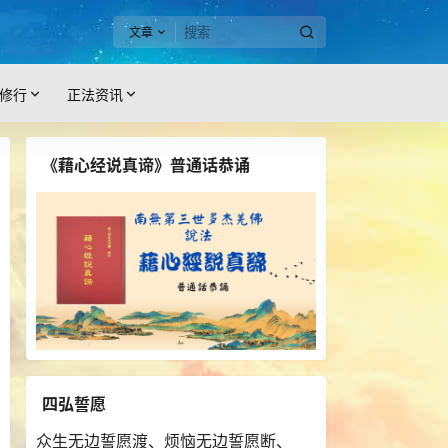
文章
修行
正法资讯
《藉心经说真谛》普通话恭诵
四弘誓愿
众生无边誓愿渡、烦恼无边誓愿断、