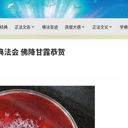
经典
正法文告
佛法圣迹
高僧大德
正法文论
学佛
典法会 佛降甘露恭贺