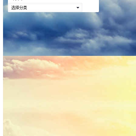
降
分
低
类
音
量。