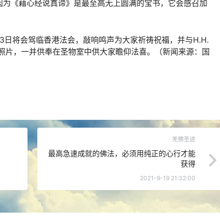
因为《藉心经说真谛》是最至高无上圆满的宝书，它会感召加
23日将会驾临香港法会，敲响鸣声为大家祈祷祝福，并与H.H.
比照片，一并供奉在圣物室中供大家瞻仰法喜。（新闻来源：国
羌佛圣迹
最高急速成就的佛法，必须用纯正的心行才能
获得
2021-9-19 21:32:00