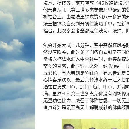
法水、杨枝等，前方存放了46枚准备法
他亲自从H.H.第三世多杰羌佛那里请到
祈福台上，由老法王禄东赞和八十多岁的
法王把钵亲自交到开初仁波切手中，经祈
福台，此次参会者全都是仁波切、法师、
法会开始大概十几分钟，空中突然狂风卷
然没有吹卷，此时弟子们各自看到了不同
备将六杯法水汇入中央钵中时，他突然穿
常多的甘露，此时惊喜之外，纳头便拜，
五彩色，有人看到是紫红色，有人看到是
心情喜乐欢叹，最后六杯法水终于汇入甘
洒在首发式印章，加持印泥、印章，并敲
满。虽然H.H.第三世多杰羌佛没有到场
无量功德佛力，感召了佛降甘露，一切无上
说真谛》是最至高无上解脱成就的佛典经