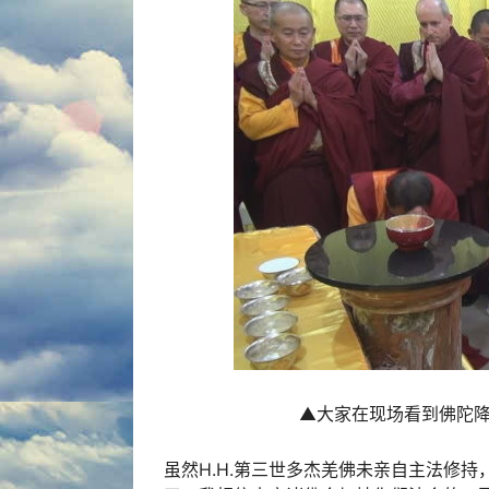
▲大家在现场看到佛陀
虽然H.H.第三世多杰羌佛未亲自主法修