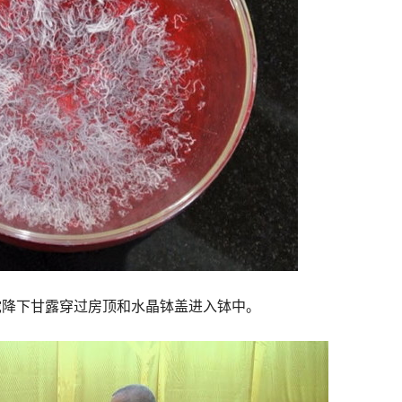
陀降下甘露穿过房顶和水晶钵盖进入钵中。