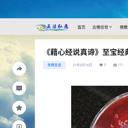
首页
古佛住世
佛教
《藉心经说真谛》至宝经
0
111
羌佛圣迹
21年9月16日