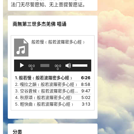
法门无尽誓愿知、无上菩提誓愿证。
南無第三世多杰羌佛 唱诵
般若慢﹙般若波羅密多心經﹚
音
使
00:0
00:0
频
用
0
0
播
上
1.
般若慢﹙般若波羅密多心經﹚
6:26
放
/
2.
嘎拉之韻﹙般若波羅密多心經﹚
8:58
器
下
3.
空谷蒼候﹙般若波羅密多心經﹚
9:47
箭
4.
秋原頌﹙般若波羅密多心經）
5:02
头
5.
輕快曲﹙般若波羅密多心經﹚
3:13
键
来
增
高
分类
或