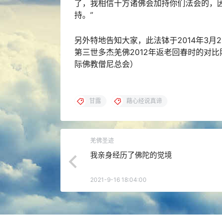
了，我相信十方诸佛会加持你们法会的，
持。”
另外特地告知大家，此法钵于2014年3月
第三世多杰羌佛2012年返老回春时的对
际佛教僧尼总会）
甘露
藉心经说真谛
羌佛圣迹
我亲身经历了佛陀的觉境
2021-9-16 18:04:00