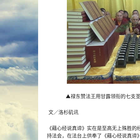
▲禄东赞法王用甘露领衔的七支
文／洛杉矶讯
《藉心经说真谛》实在是至高无上殊胜的经
持法会，在法台上供奉了《藉心经说真谛