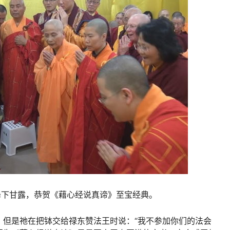
降下甘露，恭贺《藉心经说真谛》至宝经典。
持，但是祂在把钵交给禄东赞法王时说：“我不参加你们的法会