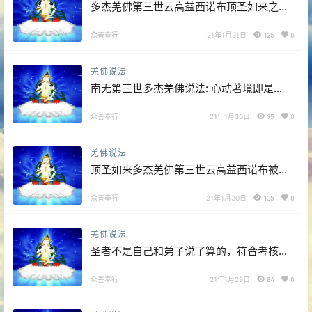
多杰羌佛第三世云高益西诺布顶圣如来之部
份开示法音
众善奉行
21年1月31日
125
0
羌佛说法
南无第三世多杰羌佛说法: 心动著境即是
魔，随缘分别则无定
众善奉行
21年1月30日
95
0
羌佛说法
顶圣如来多杰羌佛第三世云高益西诺布被认
证为古佛的看法
众善奉行
21年1月30日
135
0
羌佛说法
圣者不是自己和弟子说了算的，符合考核印
证，不是圣者也是圣者；空洞佛学理论与真
正的佛法是不同的领域
众善奉行
21年1月29日
84
0