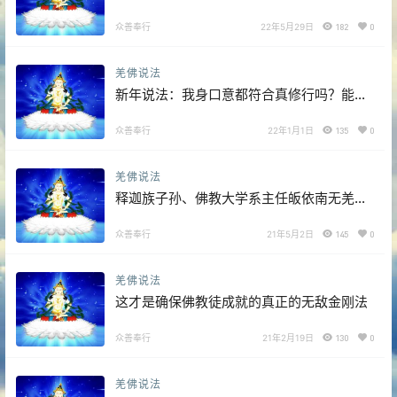
众善奉行
22年5月29日
182
0
羌佛说法
新年说法：我身口意都符合真修行吗？能成
就解脱还是遭恶业苦果？
众善奉行
22年1月1日
135
0
羌佛说法
释迦族子孙、佛教大学系主任皈依南无羌
佛，佛应因缘说法
众善奉行
21年5月2日
145
0
羌佛说法
这才是确保佛教徒成就的真正的无敌金刚法
众善奉行
21年2月19日
130
0
羌佛说法