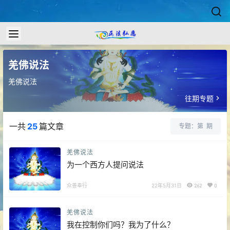
羌佛说法
羌佛说法
往期专题
一共
25
篇文章
专题：第
期
羌佛说法
为一个西方人提问说法
众善奉行
22年5月31日
262
0
羌佛说法
我在控制你们吗？我为了什么？