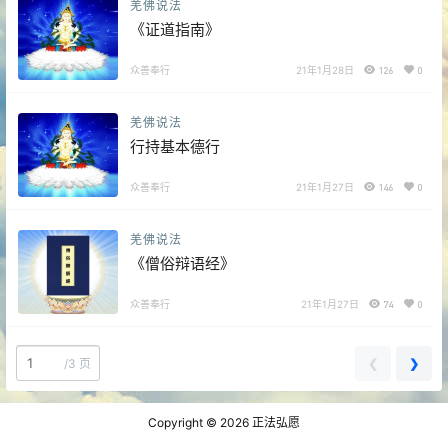
羌佛说法
《证道指南》
众善奉行
21年1月28日
126
0
羌佛说法
行持基本德行
众善奉行
21年1月27日
146
0
羌佛说法
《僧俗辩语经》
众善奉行
21年1月27日
74
0
❮
❯
/
3 页
Copyright © 2026
正法弘愿