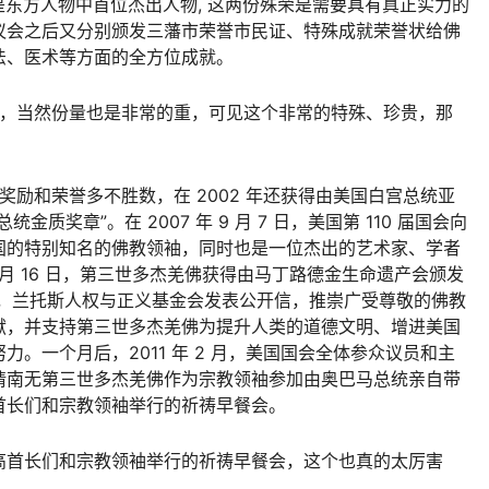
是东方人物中首位杰出人物, 这两份殊荣是需要具有真正实力的
议会之后又分别颁发三藩市荣誉市民证、特殊成就荣誉状给佛
法、医术等方面的全方位成就。
项，当然份量也是非常的重，可见这个非常的特殊、珍贵，那
奖励和荣誉多不胜数，在 2002 年还获得由美国白宫总统亚
质奖章”。在 2007 年 9 月 7 日，美国第 110 届国会向
国的特别知名的佛教领袖，同时也是一位杰出的艺术家、学者
1 月 16 日，第三世多杰羌佛获得由马丁路德金生命遗产会颁发
21 日，兰托斯人权与正义基金会发表公开信，推崇广受尊敬的佛教
献，并支持第三世多杰羌佛为提升人类的道德文明、增进美国
。一个月后，2011 年 2 月，美国国会全体参众议员和主
请南无第三世多杰羌佛作为宗教领袖参加由奥巴马总统亲自带
首长们和宗教领袖举行的祈祷早餐会。
高首长们和宗教领袖举行的祈祷早餐会，这个也真的太厉害