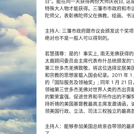
日”。能在同一天获得两份大师庆祝日, 这
特殊大人物才能获得。三藩市市政府和市
陀师父，表彰佛陀师父在佛教、绘画、书
主持人: 三藩市政府跟市议会颁发这个奖
绝对也不是一般人可以得到的。
若慧孺尊：是的！事实上, 南无羌佛获得的
太裔顾问委员会主席代表布什总统颁发的“总统金
第三世多杰羌佛致敬，将这位选择定居美
和宗教的思想家载入国会纪录。2011 年 
的「国际服务及领袖奖」; 同年 1 月 
领袖第三世多杰羌佛对世界人类的杰出贡
的繁荣富强、促进世界和平所作出的不懈努力
持祈祷的美国基督教最高主席发邀请函，
领美国行政、立法、司法三权独立的最高
主持人：能够参加美国总统亲自带领的最
了。