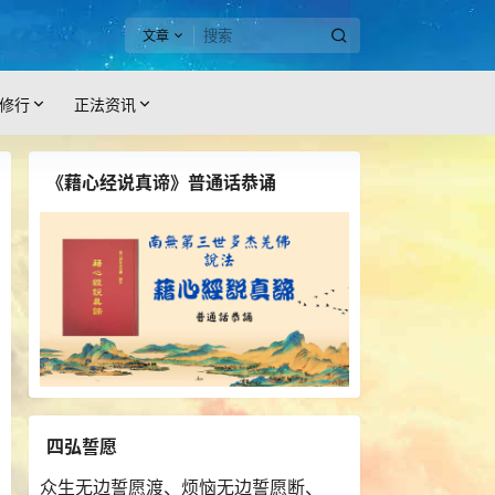
文章
修行
正法资讯
《藉心经说真谛》普通话恭诵
四弘誓愿
众生无边誓愿渡、烦恼无边誓愿断、