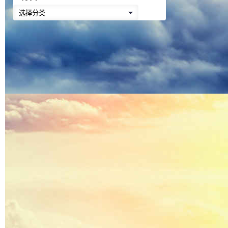
降
分
低
类
音
量。