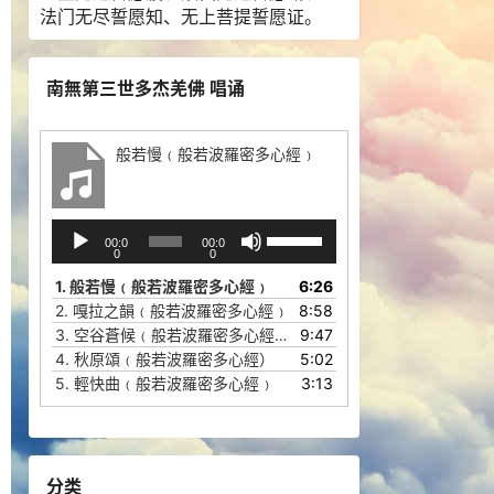
法门无尽誓愿知、无上菩提誓愿证。
南無第三世多杰羌佛 唱诵
般若慢﹙般若波羅密多心經﹚
音
使
00:0
00:0
频
用
0
0
播
上
1.
般若慢﹙般若波羅密多心經﹚
6:26
放
/
2.
嘎拉之韻﹙般若波羅密多心經﹚
8:58
器
下
3.
空谷蒼候﹙般若波羅密多心經﹚
9:47
箭
4.
秋原頌﹙般若波羅密多心經）
5:02
头
5.
輕快曲﹙般若波羅密多心經﹚
3:13
键
来
增
高
分类
或