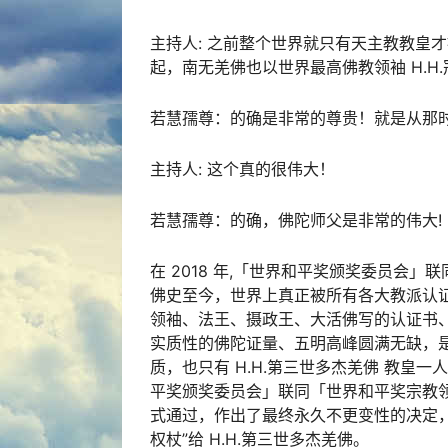
主持人: 之前整个世界就只有天主教教皇才被
起，南无羌佛也以世界最高佛教领袖 H.H
若慧孺尊：的确是非常的尊贵！就是从那时候
主持人: 这个真的很伟大！
若慧孺尊：的确，佛陀师父是非常的伟大!
在 2018 年,「世界和平奖颁奖委员会
佛史至今，世界上真正被所有各大教派认证
领袖、法王、摄政王、大活佛写的认证书
实质性的佛陀证量、五明高峰圆满无缺，
质，也只有 H.H.第三世多杰羌佛 教皇
平奖颁奖委员会」联同「世界和平奖宗教
式通过，作出了最终永久不更变性的决定，在 
权杖”给 H.H.第三世多杰羌佛。