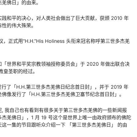
杰羌佛日」的由来。
践和平的决心，对人类社会做出了巨大贡献，获颁 2010 年
际性的伟大殊荣。
正式用“H.H.”His Holiness 头衔来冠名称呼第三世多杰羌
「世界和平奖宗教领袖授称委员会」于 2020 年做出联合决
教教皇圣职的经过。
发行了「H.H.第三世多杰羌佛日纪念首日封」，并于 2019 年
佛像发行了「H.H.第三世多杰羌佛卫塞节纪念首日封」。
, 我自己也有看到有很多关于第三世多杰羌佛的一些新闻报
多杰羌佛日」，1 月 19 号这个是世界上唯一由政府颁布的佛陀
这一集的节目跟听众介绍一下 「第三世多杰羌佛日」 的由