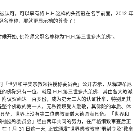
认可，可以享有将 H.H.这样的头衔冠在名字前面，2012 年
.冠名尊称，那就更显示祂的尊贵了！
开始, 佛陀师父冠名尊称为“H.H.第三世多杰羌佛”。
」联同「世界和平奖宗教领袖授称委员会」公开表示，从释迦牟尼
的佛陀只有一位，就是 H.H.第三世多杰羌佛，其由各大教派
、附议贺函达一百多份，成为史无二人的认证壮举，特别是其
是整个佛教的第一人，无私德境受人爱敬，其佛陀的本质、体
一人具备，世界上没有第二位佛教高僧大德圆满具备。「世界和
领袖授称委员会」经由两年共同的努力，在严格细致审查后正
1 月 31 日这一天, 正式颁发“世界佛教教皇”册封令及“教皇