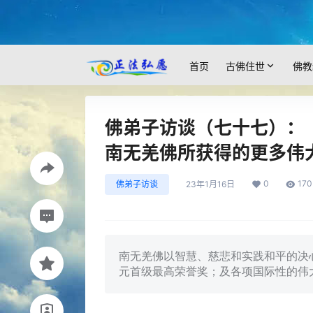
首页
古佛住世
佛教
佛弟子访谈（七十七）：「
南无羌佛所获得的更多伟
0
170
佛弟子访谈
23年1月16日
南无羌佛以智慧、慈悲和实践和平的决心
元首级最高荣誉奖；及各项国际性的伟