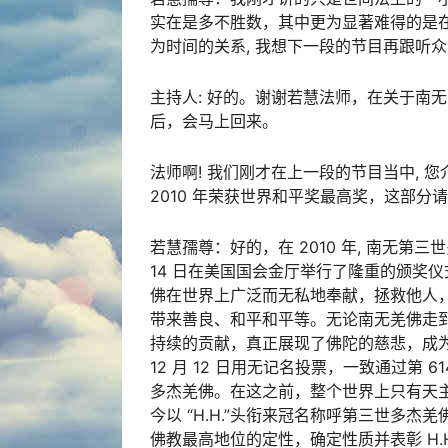
实在是多不胜数，其中更为显著难得的是在 
为时间的关系, 我想下一段的节目再跟听
主持人: 好的。谢谢若慧法师，在关于南
后，会马上回来。
法师啊! 我们刚才在上一段的节目当中, 
2010 年荣获世界和平奖最高奖，这部
若慧孺尊：好的，在 2010 年, 南无第三
14 日在美国国会金厅举行了隆重的颁奖
佛在世界上广泛而无私地奉献，拯救他人
带来善良、和平和平等。无论南无羌佛走
持续的贡献，真正展现了佛陀的慈悲，成为
12 月 12 日用无记名投票，一致通过第 614
多杰羌佛。在这之前，整个世界上只有天主
今以 “H.H.”头衔来冠名称呼第三世多杰
佛教最高地位的定性，确定性质并表彰 H