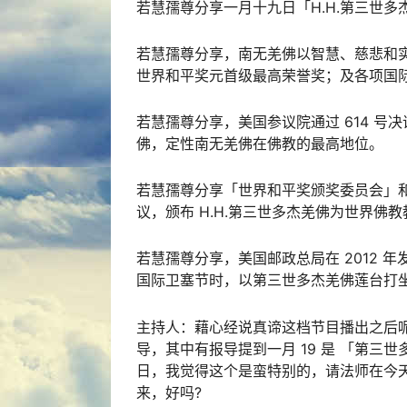
若慧孺尊分享一月十九日「H.H.第三世多
若慧孺尊分享，南无羌佛以智慧、慈悲和实
世界和平奖元首级最高荣誉奖；及各项国
若慧孺尊分享，美国参议院通过 614 号决议，
佛，定性南无羌佛在佛教的最高地位。
若慧孺尊分享「世界和平奖颁奖委员会」和
议，颁布 H.H.第三世多杰羌佛为世界佛
若慧孺尊分享，美国邮政总局在 2012 年
国际卫塞节时，以第三世多杰羌佛莲台打坐
主持人：藉心经说真谛这档节目播出之后呢
导，其中有报导提到一月 19 是 「第三世
日，我觉得这个是蛮特别的，请法师在今天
来，好吗?