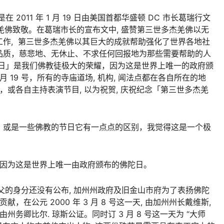
2011 年 1 月 19 日由美国首都华盛顿 DC 市长葛瑞行文
多杰羌佛致敬。在葛瑞市长的宣布文中, 盛赞第三世多杰羌佛以无
作, 第三世多杰羌佛以其巨大的成就帮助强化了世界各地社
品质，慈悲地、无休止、不求任何回报地为那些需要帮助的人
佛日」是我们佛教徒极大的荣耀，因为这是世界上唯一的政府颁
1 月 19 号，所有的寺庙道场, 机构, 闻法点都在各自所在的地
，或各自主持表演节目, 以为祝贺, 庆祝纪念「第三世多杰羌
，或是一些佛教的节日它有一点点的区别，我觉得这是一个极
 因为这是世界上唯一由政府颁布的佛陀日。
佛陀师父的身分还没有公布, 加州州政府及旧金山市府为了表扬佛陀
，在公元 2000 年 3 月 8 号这一天, 由加州州长戴维斯,
州务卿比尔. 琼斯公证。同时订 3 月 8 号这一天为 “大师