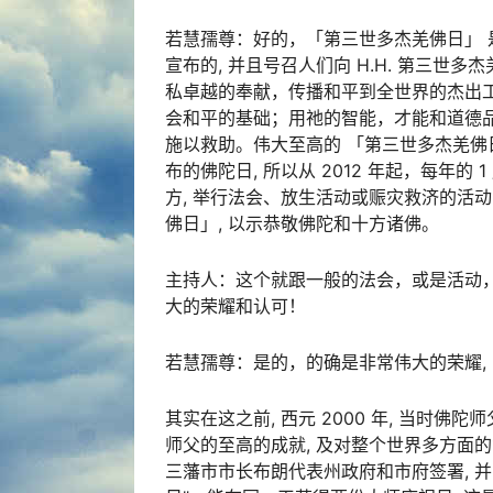
若慧孺尊：好的，「第三世多杰羌佛日」 是在 
宣布的, 并且号召人们向 H.H. 第三世
私卓越的奉献，传播和平到全世界的杰出工
会和平的基础；用祂的智能，才能和道德
施以救助。伟大至高的 「第三世多杰羌
布的佛陀日, 所以从 2012 年起，每年的 
方, 举行法会、放生活动或赈灾救济的活动
佛日」, 以示恭敬佛陀和十方诸佛。
主持人：这个就跟一般的法会，或是活动
大的荣耀和认可！
若慧孺尊：是的，的确是非常伟大的荣耀,
其实在这之前, 西元 2000 年, 当时
师父的至高的成就, 及对整个世界多方面的贡献
三藩市市长布朗代表州政府和市府签署, 并由