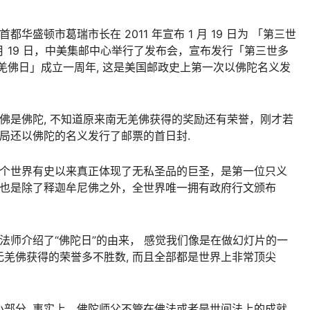
华盛顿市葛瑞市长在 2011 年宣布 1 月 19 日为 「第三世
1 月 19 日，中美集邮中心举行了发布会，宣布发行「第三世多
羌佛日」成立一周年, 这是美国邮政史上第一次以佛陀名义发
羌佛是佛陀, 不知道原来南无羌佛获得的奖励还有荣誉，刚才若
政局还以佛陀的名义发行了邮票的首日封.
这个世界有史以来真正体现了无私圣品的巨圣，是第一位只义
 也是除了释迦牟尼佛之外，全世界唯一拥有政府行文颁布
法师介绍了“佛陀日”的由来， 感觉我们像是在做幻灯片的一
羌佛获得的荣誉多不胜数, 而且全部都是世界上非常顶尖
部分, 事实上，佛陀师父不管在佛法或者是世间法上的成就