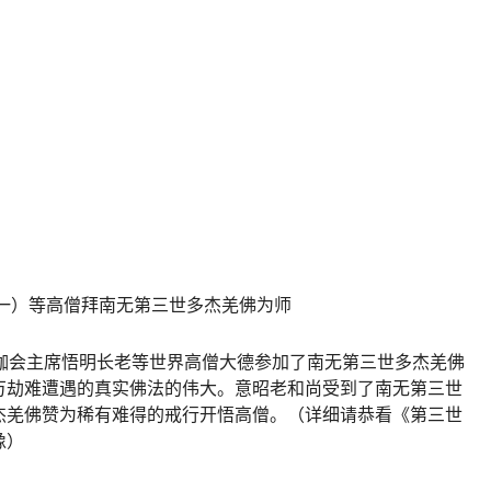
一）等高僧拜南无第
三世多杰羌佛
为师
僧伽会主席悟明长老等世界高僧大德参加了南无第三世多杰羌佛
万劫难遭遇的真实佛法的伟大。意昭老和尚受到了南无第三世
杰羌佛赞为稀有难得的戒行开悟高僧。（详细请恭看《第三世