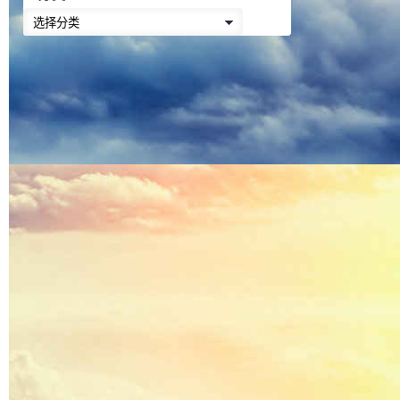
降
分
低
类
音
量。