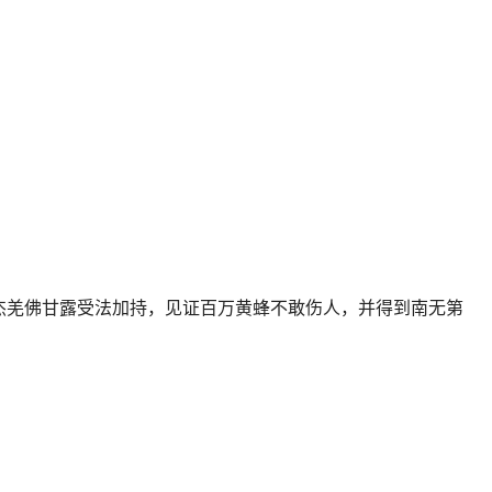
像）
杰羌佛甘露受法加持，见证百万黄蜂不敢伤人，并得到南无第