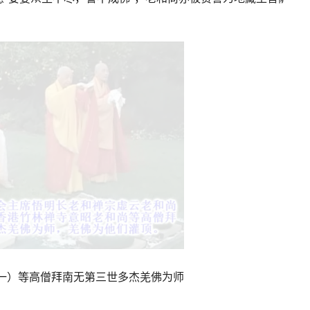
一）等高僧拜南无
第三世多杰羌佛
为师