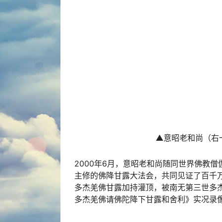
▲意昭老和尚（右
2000年6月，意昭老和尚随同世界佛教
主修的
佛降甘露
大法会，共同见证了百千
多杰羌佛
甘露
加持灌顶，被南无第三世多