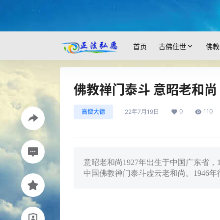
首页
古佛住世
佛教
佛教禅门泰斗 意昭老和尚
0
110
高僧大德
22年7月19日
意昭老和尚1927年出生于中国广东省，
中国佛教禅门泰斗虚云老和尚。1946