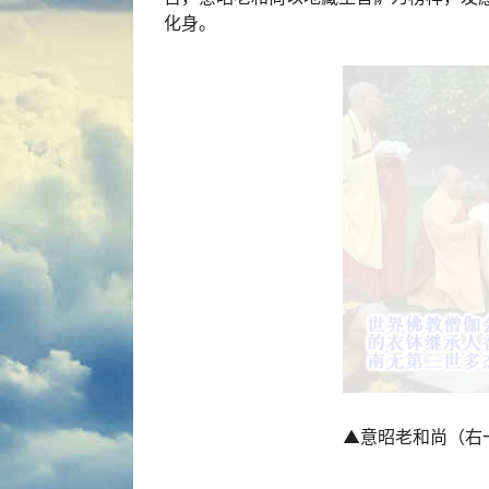
化身。
▲意昭老和尚（右