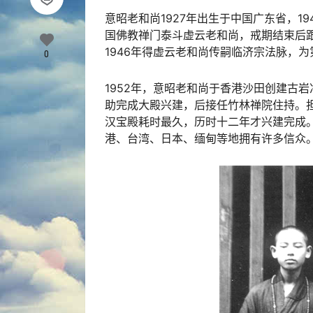
意昭老和尚1927年出生于中国广东省，1
国佛教禅门泰斗虚云老和尚，戒期结束后
1946年得虚云老和尚传嗣临济宗法脉，
0
1952年，意昭老和尚于香港沙田创建古岩
助完成大殿兴建，后接任竹林禅院住持。担
汉宝殿耗时最久，历时十二年才兴建完成
港、台湾、日本、缅甸等地拥有许多信众