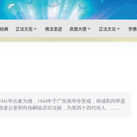
经典
正法文告
佛法圣迹
高僧大德
正法文论
学佛
1941年出家为僧，1944年于广东南华寺受戒，得戒和尚即是
年得虚云老和尚传嗣临济宗法脉，为第四十四代传人。……