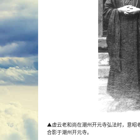
▲虚云老和尚在潮州开元寺弘法时，意昭老
合影于潮州开元寺。