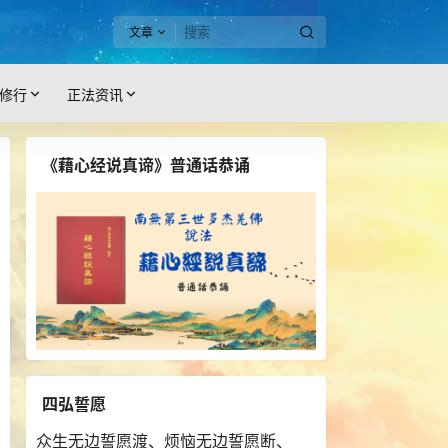
文章
修行
正法资讯
《藉心经说真谛》普通话恭诵
四弘誓愿
众生无边誓愿渡、烦恼无边誓愿断、