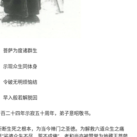
菩萨为度诸群生
示现众生同体身
令破无明烦恼结
早入般若解脱因
一百二十四年示寂五十周年，弟子意昭敬书。
斩断生死之根本，为当今禅门之圣德。为解救六道众生之痛
“娑婆众生不尽，誓不成佛”，老和尚亦被赞誉为地藏王菩萨