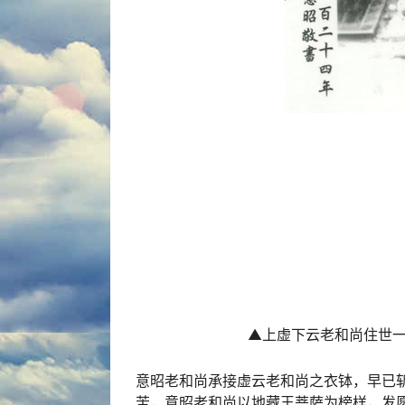
▲上虚下云老和尚住世
意昭老和尚承接虚云老和尚之衣钵，早已
苦，意昭老和尚以地藏王菩萨为榜样，发愿