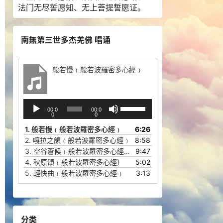
法门无尽誓愿知、无上菩提誓愿证。
南無第三世多杰羌佛 唱诵
般若慢﹙般若波羅密多心經﹚
音
使
00:0
00:0
频
用
0
0
播
上
1.
般若慢﹙般若波羅密多心經﹚
6:26
放
/
2.
嘎拉之韻﹙般若波羅密多心經﹚
8:58
器
下
3.
空谷蒼候﹙般若波羅密多心經﹚
9:47
箭
4.
秋原頌﹙般若波羅密多心經）
5:02
头
5.
輕快曲﹙般若波羅密多心經﹚
3:13
键
来
增
高
分类
或