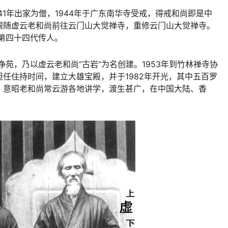
941年出家为僧，1944年于广东南华寺受戒，得戒和尚即是中
跟随虚云老和尚前往云门山大觉禅寺，重修云门山大觉禅寺。
为第四十四代传人。
净苑，乃以虚云老和尚“古岩”为名创建。1953年到竹林禅寺协
任住持时间，建立大雄宝殿，并于1982年开光，其中五百罗
。意昭老和尚常云游各地讲学，
渡生
甚广，在中国大陆、香
。