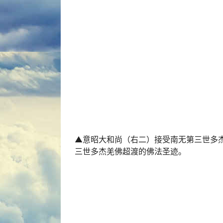
多杰羌佛请佛陀降下甘露和舍利》实况录
▲意昭大和尚（右二）接受南无第三世多
三世多杰羌佛超渡的佛法
圣迹
。