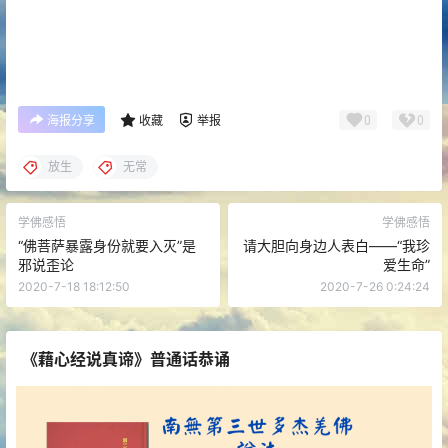
0
0
海报分享
收藏
举报
放生
无常
学佛感悟
学佛感悟
“佛菩萨暴露身份就要入灭”是
请大胆向身边人表白——“我珍
邪说歪论
爱生命”
2020-7-18 18:12:50
2020-7-26 0:24:24
《藉心经说真谛》普通话恭诵