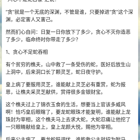
“贪”就是一个无底的深渊，不管是谁，只要掉进“贪”这个深
渊，必定害人又害己。
然而扪心自问：日复一日你放下了多少，贪心不灭你造恶
了多少，临命终时你带走了多少？
1、贪心不足蛇吞相
有个贫穷的樵夫，山中救了一条受伤的蛇，医好后放生山
上洞中，后来洞口长了颗灵芝，蛇日夜守护。
皇上病了要服用灵芝，谁能献上灵芝必有重赏，蛇为报
恩，让樵夫采灵芝献供，赏得很多金银财宝。
这个樵夫过上了锦衣玉食的生活，想要当上官该多威风
啊！恰巧皇后眼瞎了，要龙蛇眼珠才能复明，谁能献上龙
珠封为宰相，这个樵夫马上去求大蛇，大蛇忍痛让他挖了
一只眼睛献给皇上，皇上龙颜大悦，赐他为宰相。
后来公主病了，要龙蛇肝调伏，谁能救公主就招为附马。