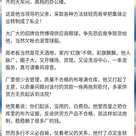
齐的大车间，高档的办公楼。
这是他当领导的父亲，采取各种方法就轻而易举把集体企
业转制成了私企！
大厂大的招牌自然博得供应商眼球，争先恐后竟争赊货给
他，当然欠帐也滚雪球般。
周老板当然是花天酒地，家内“红旗”不倒，彩旗飘飘，他人
脉广，圈子大，又开赌场、宾馆，又设洗浴中心，一条龙
服务，真可谓春风得意。
厂里很少去管理，质量不合格的布堆满仓库，他又打起了
主意，以质量问题对该付的货款一拖再拖到拒付，多家供
货方无奈起诉到法院！
他笑着说：你们起诉，没用的，白费劲。他堂而皇之把仓
库里的布为证据，反讹供货方产品不合格，就这样如法炮
制，稳稳赖了很多厂的钱。
然而多行不义必自毙，仗着老父的关系，他付了点定金就