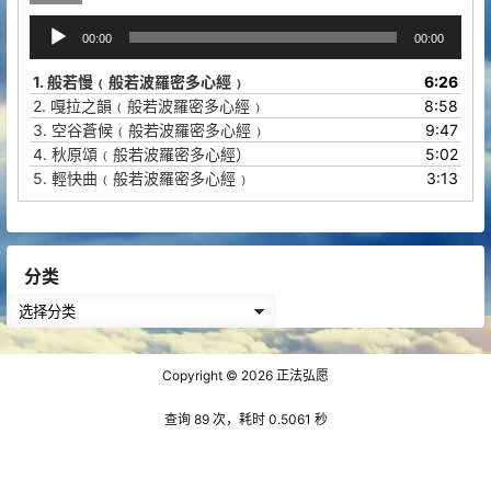
音
00:00
00:00
频
播
1.
般若慢﹙般若波羅密多心經﹚
6:26
放
2.
嘎拉之韻﹙般若波羅密多心經﹚
8:58
器
3.
空谷蒼候﹙般若波羅密多心經﹚
9:47
4.
秋原頌﹙般若波羅密多心經）
5:02
5.
輕快曲﹙般若波羅密多心經﹚
3:13
分类
分
类
Copyright © 2026
正法弘愿
查询 89 次，耗时 0.5061 秒