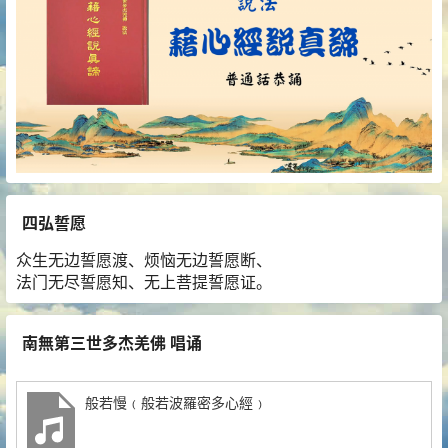
四弘誓愿
众生无边誓愿渡、烦恼无边誓愿断、
法门无尽誓愿知、无上菩提誓愿证。
南無第三世多杰羌佛 唱诵
般若慢﹙般若波羅密多心經﹚