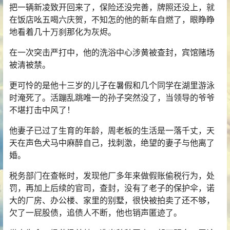
把一辆新凌致开回来了，保险还没完善，牌照还没上，就
在饭店吆五喝六庆贺，不知怎的他的新车自燃了，眼睁睁
地看着几十万刹那化为灰烬。
在一次突击严打中，他的洗浴中心涉黄被查封，宾馆赌场
被清被禁。
更可怜的是他十三岁的儿子在暑假和几个同学在湖里游泳
时淹死了。活蹦乱跳唯一的孙子突然没了，当领导的爷爷
不堪打击中风了！
他妻子已过了生育的年龄，周老板的生活是一落千丈，天
天在声色犬马中麻醉自己，找刺激，绝望的妻子与他离了
婚。
税务部门在查帐时，发现他厂多年来做假账偷税行为，处
罚，再加上后续的官司，查封，没有了老子的保护伞，诺
大的厂房、办公楼、家里的别墅，很快被拍卖了还不够，
欠了一屁股债，追债人不断，他也销声匿迹了。