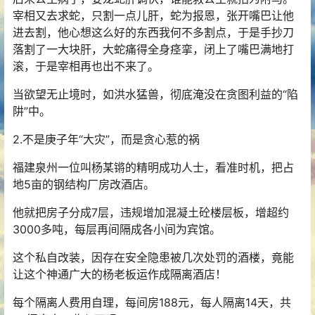
宰相又去求蛇，只割一点儿肝，蛇为报恩，张开嘴巴让他
进去割，他心想这么好的东西我何不多割点，于是手抄刀
落割了一大块肝，大蛇痛得全身痉挛，闭上了嘴巴满地打
滚，于是宰相再也出不来了。
当欲望无止境时，如洪水猛兽，彻底淹没在贪图利益的“陷
阱”中。
2.不是庚子年“大灾”，而是贪心惹的祸
福建泉州一位叫杨某锵的精明成功人士，看准时机，把占
地5亩的钢结构厂房改酒店。
他就把房子分成7层，违规增加混凝土砼楼层板，增超约
3000多吨，每层再间隔成各小间为宾馆。
这个私自改装，因存在安全隐患被几次处罚的酒楼，竟能
让这个神通广大的杨老板运作成隔离酒店！
每个隔离人费用自理，每间房188元，每人隔离14天，共