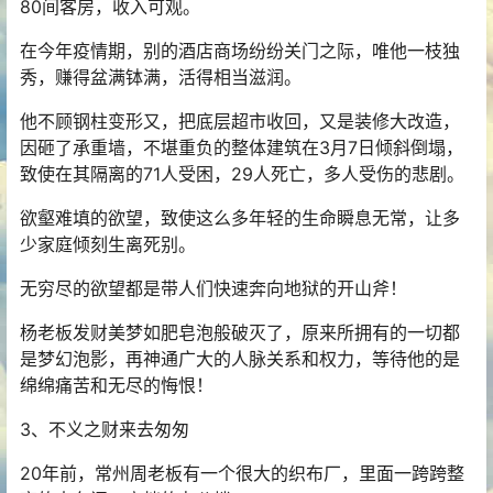
80间客房，收入可观。
在今年疫情期，别的酒店商场纷纷关门之际，唯他一枝独
秀，赚得盆满钵满，活得相当滋润。
他不顾钢柱变形又，把底层超市收回，又是装修大改造，
因砸了承重墙，不堪重负的整体建筑在3月7日倾斜倒塌，
致使在其隔离的71人受困，29人死亡，多人受伤的悲剧。
欲壑难填的欲望，致使这么多年轻的生命瞬息无常，让多
少家庭倾刻生离死别。
无穷尽的欲望都是带人们快速奔向地狱的开山斧！
杨老板发财美梦如肥皂泡般破灭了，原来所拥有的一切都
是梦幻泡影，再神通广大的人脉关系和权力，等待他的是
绵绵痛苦和无尽的悔恨！
3、不义之财来去匆匆
20年前，常州周老板有一个很大的织布厂，里面一跨跨整