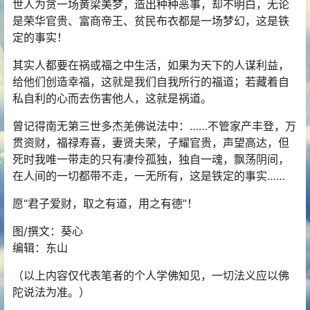
世人为贪一场黄梁美梦，造出种种恶事，却不明白，无论
是荣华官贵、富商帝王、贫民布衣都是一场梦幻，这是铁
定的事实！
其实人都要在祸或福之中生活，如果为天下的人谋利益，
给他们创造幸福，这就是我们自我所行的福道；若藏着自
私自利的心而去伤害他人，这就是祸道。
曾记得南无第三世多杰羌佛说法中：……不管家产丰登，万
贯资财，福禄寿喜，妻贤夫荣，子耀官贵，声望高达，但
死时我唯一带走的只有凄伶孤独，独自一魂，飘荡阴间，
在人间的一切都带不走，一无所有，这是铁定的事实……
愿“君子爱财，取之有道，用之有德”！
图/撰文：葵心
编辑：东山
（以上内容仅代表笔者的个人学佛知见，一切法义应以佛
陀说法为准。）