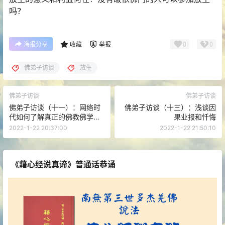
吗？
0
0
海报分享
收藏
举报
佛弟子访谈
放生
佛弟子访谈
佛弟子访谈
佛弟子访谈（十一）：网络时
佛弟子访谈（十三）：浅谈因
代如何了解真正的佛教佛学？
果业报和忏悔
浅谈福慧双修的「福」与
2022-1-22 20:37:00
2022-1-22 21:50:10
「慧」
《藉心经说真谛》普通话恭诵