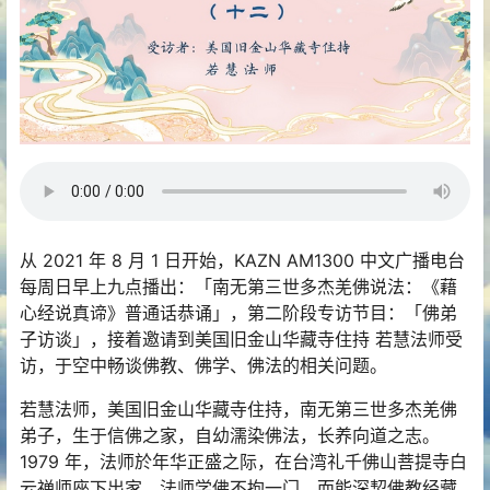
从 2021 年 8 月 1 日开始，KAZN AM1300 中文广播电台
每周日早上九点播出：「南无第三世多杰羌佛说法：《藉
心经说真谛》普通话恭诵」，第二阶段专访节目：「佛弟
子访谈」，接着邀请到美国旧金山华藏寺住持 若慧法师受
访，于空中畅谈佛教、佛学、佛法的相关问题。
若慧法师，美国旧金山华藏寺住持，南无第三世多杰羌佛
弟子，生于信佛之家，自幼濡染佛法，长养向道之志。
1979 年，法师於年华正盛之际，在台湾礼千佛山菩提寺白
云禅师座下出家，法师学佛不拘一门，而能深契佛教经藏