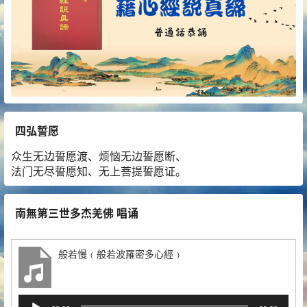
四弘誓愿
众生无边誓愿渡、烦恼无边誓愿断、
法门无尽誓愿知、无上菩提誓愿证。
南無第三世多杰羌佛 唱诵
般若慢﹙般若波羅密多心經﹚
音