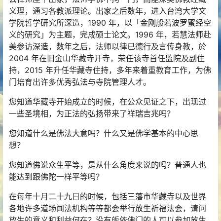
义理，通习各教派理论。出家之后数年，进入台湾大学文
学院哲学研究所深造，1990 年，以「金刚般若波罗蜜经空
义的研究」为主题，完成硕士论文。1996 年，若慧法师赴
美参访深造，数年之后，法师以律已德行及言传身教，於
2004 年在旧金山华藏寺开寺，荣任该寺首任监院及副住
持，2015 年升任华藏寺住持，多年来着重教育工作，为佛
门培育出许多优秀弘法与寺院管理人才。
您知道华藏寺开始成立的时候，在公众见证之下，出现过
一些圣境相，为正法的弘扬带来了祥瑞吉兆吗？
您知道什么是佛法大意吗？什么又是佛学基本的中心思
想？
您知道佛说众生平等，是从什么角度来说的吗？普通人也
能达到跟佛陀一样平等吗？
在每年十月二十九日的时候，包括三藩市华藏寺以及世界
各地许多道场闻法机构等等都会举行放生祈福法会，请问
放生的意义和利益何在？没有皈依佛门的人可以参加放生