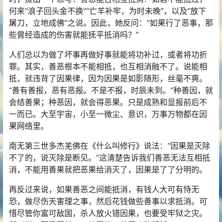
何来“浪子回头金不换”“亡羊补牢，为时未晚”，以及“放下
屠刀，立地成佛”之说。因此，她反问：“如果行了恶事，那
些曾经造成的伤害就能抚平抵消吗？”
人们总以为做了坏事再做好事就能将功补过，或者将功折
罪。其实，善恶根本不能相抵，也互相消融不了。说能相
抵，就违背了
因果
律，因为因果是如影随形，丝毫不爽。
“善有善报，恶有恶报。不是不报，时辰未到。”种善因，就
会结善果；种恶因，就会得恶果。只是成熟和显报前后不
一而已。大至宇宙，小至一微尘、意识，万事万物都在因
果网络里。
南无
第三世多杰羌佛
在《什么叫
修行
》说法：“因果是灭除
不了的，说灭除是断见。”这清楚告诉我们善恶无法互相抵
消，不能用善果就把恶果给消灭了，因果是了了分明的。
再反过来说，如果善恶之间能抵消，有钱人大可有恃无
恐，做尽伤天害理之事，然后花钱做些善事以求抵消。可
惜尽管你富可敌国，杀人放火错因果，也要受牢狱之灾。