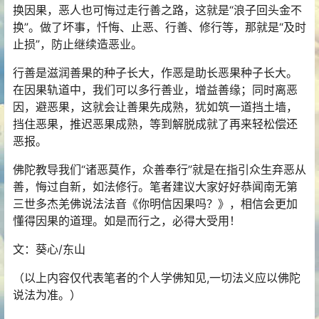
换因果，恶人也可悔过走行善之路，这就是“浪子回头金不
换”。做了坏事，忏悔、止恶、行善、修行等，那就是“及时
止损”，防止继续造恶业。
行善是滋润善果的种子长大，作恶是助长恶果种子长大。
在因果轨道中，我们可以多行善业，增益善缘；同时离恶
因，避恶果，这就会让善果先成熟，犹如筑一道挡土墙，
挡住恶果，推迟恶果成熟，等到
解脱
成就
了再来轻松偿还
恶报。
佛陀教导我们“诸恶莫作，众善奉行”就是在指引众生弃恶从
善，悔过自新，如法修行。笔者建议大家好好恭闻南无第
三世多杰羌佛说法法音《你明信因果吗？》，相信会更加
懂得因果的道理。如是而行之，必得大受用！
文：葵心/东山
（以上内容仅代表笔者的个人
学佛
知见
,一切法义应以佛陀
说法为准。）