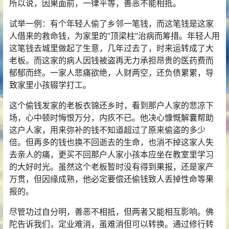
所以说，因果面前，一律平等，善恶不能相抵。
试举一例：有个年轻人偷了乡邻一笔钱，而这笔钱是这家
人借来的救命钱，为家里的“顶梁柱”
治病
而筹措。年轻人用
这笔钱去城里做起了生意，几年过去了，时来运转成了大
老板。而这家的病人因钱被盗再无力承担昂贵的医药费而
郁郁而终。一家人悲痛欲绝，人财两空，还负债累累，导
致家里小孩辍学打工。
这个偷钱发家的老板衣锦还乡时，看到那户人家的悲凉下
场，心中顿时悔恨万分，内疚不已。他决心慷慨解囊帮助
这户人家，用来弥补的钱不知道超过了原来偷盗的多少
倍。但再多的钱也换不回逝去的生命，也消不掉这家人失
去亲人的痛，更买不回那户人家小孩本应坐在教室里学习
的大好时光。虽然这个老板暂时没有得到果报，还是家产
万贯，但因缘成熟，他必定要偿还偷钱致人丢掉性命等果
报的。
尽管功过自分明，善恶不相抵，但两者又能相互影响。
佛
陀
告诉我们，定业难消，虽难消但可以转换。通过修行转