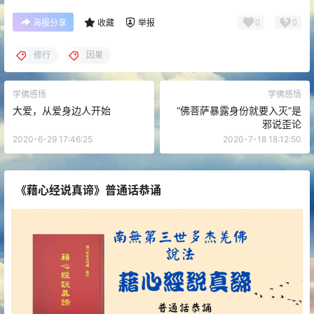
0
0
海报分享
收藏
举报
修行
因果
学佛感悟
学佛感悟
大爱，从爱身边人开始
“佛菩萨暴露身份就要入灭”是
邪说歪论
2020-6-29 17:46:25
2020-7-18 18:12:50
《藉心经说真谛》普通话恭诵