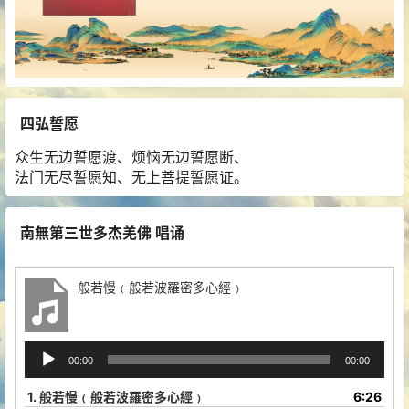
四弘誓愿
众生无边誓愿渡、烦恼无边誓愿断、
法门无尽誓愿知、无上菩提誓愿证。
南無第三世多杰羌佛 唱诵
般若慢﹙般若波羅密多心經﹚
音
00:00
00:00
频
播
1.
般若慢﹙般若波羅密多心經﹚
6:26
放