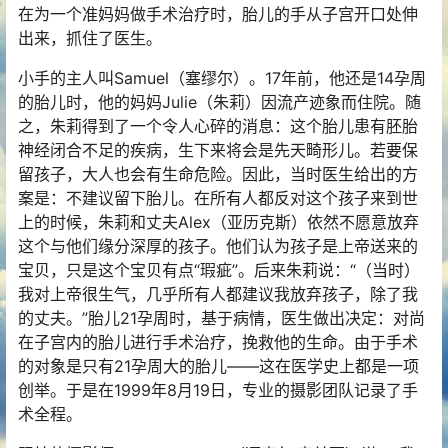
在为一个准妈妈做手术治疗时，胎儿的手从子宫开口处伸
出来，抓住了医生。
小手的主人叫Samuel（塞缪尔）。17年前，他还是14孕周
的胎儿时，他的妈妈Julie（朱莉）因流产迹象而住院。随
之，朱莉得到了一个令人心碎的消息：这个胎儿患有胚胎
神经闭合不足的疾病，生下来将会是先天畸形儿。若要保
留孩子，大人也会有生命危险。因此，当时医生给出的方
案是：不建议留下胎儿。在所有人都反对这个孩子来到世
上的时候，朱莉和丈夫Alex（亚历克斯）依然不愿意放弃
这个与他们缘分深厚的孩子。他们认为孩子是上帝送来的
宝贝，只是这个宝贝有点“瑕疵”。后来朱莉说：“（当时）
我对上帝很生气，几乎所有人都建议我放弃孩子，除了我
的丈夫。”胎儿21孕周时，基于病情，医生做出决定：对尚
在子宫内的胎儿进行手术治疗，挽救他的生命。由于手术
的对象是只有21孕周大的胎儿——这在医学史上都是一项
创举。于是在1999年8月19日，专业的摄影团队记录了手
术全程。