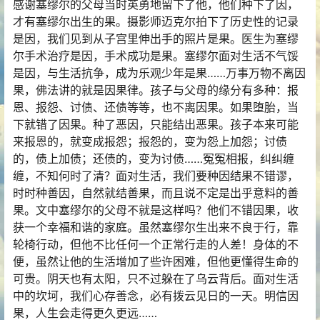
感谢塞缪尔的父母当时英勇地留下了他，他们种下了因，
才有塞缪尔出生的果。摄影师迈克尔拍下了历史性的记录
是因，我们见到从子宫里伸出手的照片是果。医生为塞缪
尔手术治疗是因，手术成功是果。塞缪尔面对生活不气馁
是因，与生活抗争，成为乐观少年是果……万事万物不离因
果，佛法讲的就是因果律。孩子与父母的缘分有多种：报
恩、报怨、讨债、还债等等，也不离因果。如果堕胎，当
下就错了因果。种了恶因，只能结出恶果。孩子本来可能
来报恩的，就变成报怨；报怨的，变为怨上加怨；讨债
的，债上加债；还债的，变为讨债……冤冤相报，纠纠缠
缠，不知何时了清？面对生活，我们要种因结果不错谬，
时时种善因，自然就结善果，而且说不定是出乎意料的善
果。文中塞缪尔的父母不就是这样吗？他们不错因果，收
获一个幸福和谐的家庭。虽然塞缪尔生出来不良于行，靠
轮椅行动，但他不比任何一个正常行走的人差！身体的不
便，虽然让他的生活增加了些许困难，但他更懂得生命的
可贵。阴天也有太阳，只不过躲在了乌云背后。面对生活
中的坎坷，我们心存善念，必有拨云见日的一天。明信因
果，人生会走得更久更远……