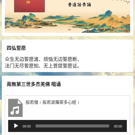
四弘誓愿
众生无边誓愿渡、烦恼无边誓愿断、
法门无尽誓愿知、无上菩提誓愿证。
南無第三世多杰羌佛 唱诵
般若慢﹙般若波羅密多心經﹚
音
00:00
00:00
频