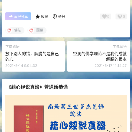
0
0
海报分享
收藏
举报
佛法
因果
学佛感悟
学佛感悟
放下别人的错，解脱的是自己
空洞的佛学理论不是我们成就
的心
解脱的根本
2021-5-14 9:04:32
2021-5-17 11:14:27
《藉心经说真谛》普通话恭诵