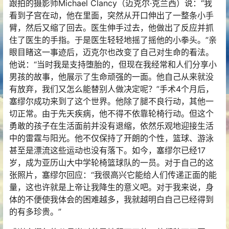
跟拍的摄影师Michael Clancy（迈克尔·克兰西）说：“我
看到子宫在动，他在里面，突然从开口伸出了一整条小手
臂，然后又缩了回去。医生伸手过去，他做出了反应并抓
住了医生的手指。于是医生轻轻地摇了摇他的小拳头。”亲
眼目睹这一事迹后，迈克尔也改变了自己对生命的看法。
他说：“当时我是支持堕胎的，但现在我经常和人们分享小
男孩的故事，他展示了生命顽强的一面。他自己从来就没
有放弃，我们又怎么能替别人做决定呢？”手术4个月后，
塞缪尔成功来到了这个世界。他除了腿不良行动，其他一
切正常。由于先天疾病，他不得不依靠轮椅行动。但这个
勇敢的孩子在生活面前并没有退缩，依然乐观地迎接生活
中的雷霆与阳光。他不仅保持了开朗的个性，篮球、游泳
甚至是漂流这些运动也没有落下。如今，塞缪尔已经17
岁，成为亚历山大中学轮椅篮球队的一员。对于自己的这
张照片，塞缪尔回应：“我很高兴它能给人们传递正面的能
量，这也许就是上帝让我降生的意义吧。对于我来说，身
体的不便使我体会的困难越多，我就越明白自己已经得到
的有多珍贵。”