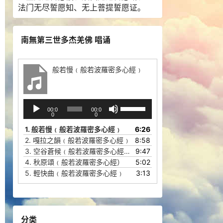
法门无尽誓愿知、无上菩提誓愿证。
南無第三世多杰羌佛 唱诵
般若慢﹙般若波羅密多心經﹚
音
使
00:0
00:0
频
用
0
0
播
上
1.
般若慢﹙般若波羅密多心經﹚
6:26
放
/
2.
嘎拉之韻﹙般若波羅密多心經﹚
8:58
器
下
3.
空谷蒼候﹙般若波羅密多心經﹚
9:47
箭
4.
秋原頌﹙般若波羅密多心經）
5:02
头
5.
輕快曲﹙般若波羅密多心經﹚
3:13
键
来
增
高
分类
或