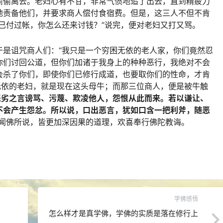
偷偷离去。老妇心有不甘，非常气愤地追了出去，直到精疲力
地责备他们，并要求商人偿付食宿费。但是，这三人不但不肯
已付过帐，你怎么还来讨钱？”说完，便对老妇又打又骂。
于是诅咒商人们：“我只是一个穷困无依的老人家，你们竟然忍
你们讨回公道，但你们加诸于我身上的种种恶行，我绝对不会
会杀了你们，即使你们已修行成道，也要取你们的性命，才肯
无依的老妇，就是现在这头母牛；而那三位商人，便是被牛触
恶劣之言谤骂、污蔑、欺凌他人，怨恨从此而来。若以谦让、
不会产生怨忿。所以说，口出恶言，犹如口含一把利斧，随恶
们闻佛所说，皆更加深因果的道理，欢喜奉行佛陀教诲。
学佛感悟
怎么样才是真学佛，学佛的实质是落在修行上