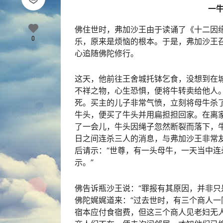
一
佛住世时，弗加沙王由于读诵了《十二因
0
乐，原来是烦恼的根本。于是，弗加沙王
心追随佛陀修行。
这天，他前往王舍城托钵乞食，没想到在
不祥之物，心生恐惧，便将牛转卖给他人
死。买主的儿子非常气愤，立刻将母牛杀
牛头，便买了牛头并用扁担担回家。在离
了一会儿，牛头因绳子忽然断裂而落下，
日之间连杀三人的消息，与弗加沙王非常
后请示：“世尊，有一头母牛，一天当中
示。”
佛告诉瓶沙王说：“罪报有其原因，并非只
佛陀娓娓道来：“过去世时，有三个商人
宿本应付食宿费，但这三个商人见老妇无