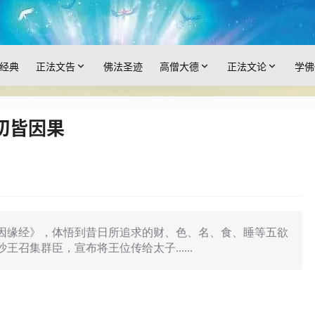
经典
正法文告
佛法圣迹
高僧大德
正法文论
学佛
切皆因果
因缘经》，体悟到昔日所追求的财、色、名、食、睡等五欲
召集群臣，宣布将王位传给太子......