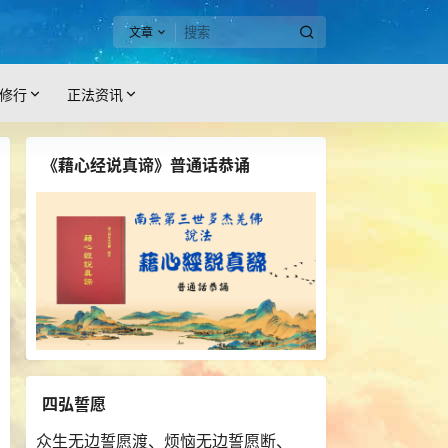
文章
修行
正法资讯
《藉心经说真谛》普通话恭诵
四弘誓愿
众生无边誓愿渡、烦恼无边誓愿断、