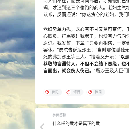
商人们不在，便去询问邻居，才知他们已
竭，才追到这三个偷跑的商人。老妇生气
认帐，反而还说：“你这贪心的老妇，我们
老妇势单力孤，既心有不甘又莫可奈何，
心欺负、打骂我！我老了，也没有力气向
原谅。我发誓，下辈子只要再相遇，一定
罢休。”佛陀告诉瓶沙王：“当时那位孤独
死的弗加沙王等三人。”接着又开示：“
以
恭敬的言语待人，不但不会结下恶缘，也
言而出，就会伤人伤己。
”瓶沙王及大臣
佛陀
修行
因果
学佛感悟
什么样的爱才是真正的爱！