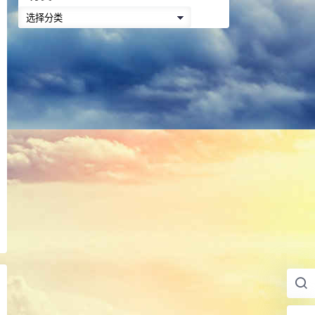
降
分
低
类
音
量。