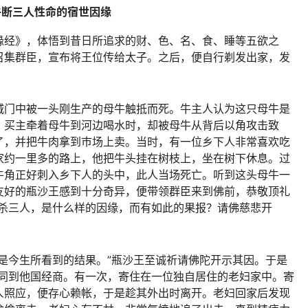
牛断三人性命的宿世因缘
缘经》，体悟到昔日所追求的财、色、名、食、睡等五欲之
召集群臣，宣布将王位传给太子。之后，便自行剃发出家，发
城门中被一头刚生产的母牛触抵而死。牛主人认为这只母牛是
。买主牵着母牛到河边喝水时，却被母牛从背后以角攻击致
了，并把牛肉拿到巿场上卖。当时，有一位乡下人非常喜欢吃
家约一里多的路上，他把牛头挂在树枝上，坐在树下休息。过
牛角正好刺入乡下人的头中，此人当场死亡。听到这头母牛一
友好的瓶沙王感到十分奇异，便带领群臣来到佛前，恭敬顶礼
连杀三人，是什么样的因缘，而有如此的果报？请佛慈悲开
是今生所看到的结果。”瓶沙王至诚祈请佛陀开示其因。于是
一同到他国经商。有一次，寄住在一位独自居住的老妇家中。寄
人照应，便存心赖帐，于是趁其外出时离开。老妇回家后发现