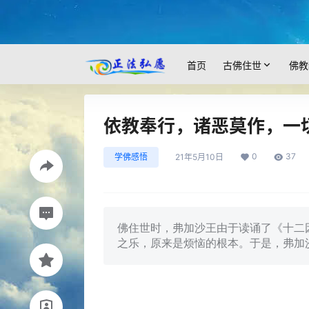
首页
古佛住世
佛教
依教奉行，诸恶莫作，一
0
37
学佛感悟
21年5月10日
佛住世时，弗加沙王由于读诵了《十二
之乐，原来是烦恼的根本。于是，弗加沙王