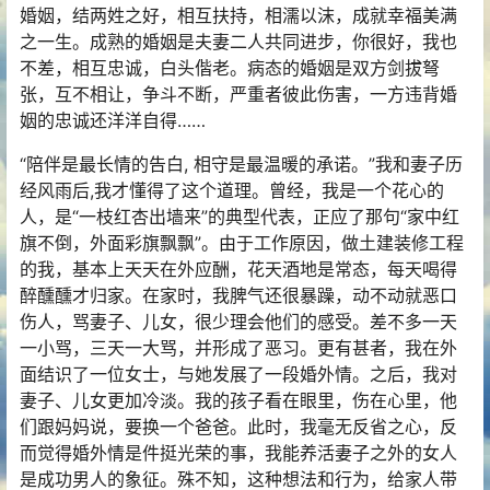
婚姻，结两姓之好，相互扶持，相濡以沫，成就幸福美满
之一生。成熟的婚姻是夫妻二人共同进步，你很好，我也
不差，相互忠诚，白头偕老。病态的婚姻是双方剑拔弩
张，互不相让，争斗不断，严重者彼此伤害，一方违背婚
姻的忠诚还洋洋自得……
“陪伴是最长情的告白, 相守是最温暖的承诺。”我和妻子历
经风雨后,我才懂得了这个道理。曾经，我是一个花心的
人，是“一枝红杏出墙来”的典型代表，正应了那句“家中红
旗不倒，外面彩旗飘飘”。由于工作原因，做土建装修工程
的我，基本上天天在外应酬，花天酒地是常态，每天喝得
醉醺醺才归家。在家时，我脾气还很暴躁，动不动就恶口
伤人，骂妻子、儿女，很少理会他们的感受。差不多一天
一小骂，三天一大骂，并形成了恶习。更有甚者，我在外
面结识了一位女士，与她发展了一段婚外情。之后，我对
妻子、儿女更加冷淡。我的孩子看在眼里，伤在心里，他
们跟妈妈说，要换一个爸爸。此时，我毫无反省之心，反
而觉得婚外情是件挺光荣的事，我能养活妻子之外的女人
是成功男人的象征。殊不知，这种想法和行为，给家人带