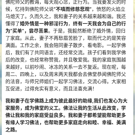
佛陀师父的教诲，每天观心念，正行为。当我要发火的时
候，忆持到佛陀师父说
“不嗔而修慈悲观”
，愤怒的火焰立
马熄灭了。久而久之，我和妻子的关系越来越和谐。我还
懂得了
婚外情是一种邪淫行为
，
终有一天我会为自己的行
为“买单”，尝尽苦果
。于是，我毅然断绝了婚外情，回归
了家庭。从此，妻子不再愁眉苦脸了，取而代之的是笑容
满面。工作之余，我会陪同妻子散步、看电影。一起学佛
后，我们有了共同语言，还经常交流。孩子们看到我学佛
后的改变，也经常称赞我，并且敬爱我。我的家庭氛围越
来越好，以前吵闹、冰冻的关系一去不复返。现在呢，每
周二、四晚上，以及周末两天我都会去佛堂恭闻佛陀师父
的法音，与师兄师姐们一起学习佛法，交流心得。大家相
互促进，过得充实有意义，而且法喜充满！
我和妻子在学佛路上成为彼此最好的助缘,我们也发心为大
家服务，成为佛堂的义工。佛法让我的生活从此改变，学
佛让我和我的家庭受益良多。我和妻子都希望能帮助更多
有缘人学习佛法，也帮助更多家庭走向和睦、幸福、美满
之路。