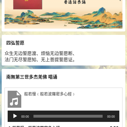
四弘誓愿
众生无边誓愿渡、烦恼无边誓愿断、
法门无尽誓愿知、无上菩提誓愿证。
南無第三世多杰羌佛 唱诵
般若慢﹙般若波羅密多心經﹚
音
00:00
00:00
频
播