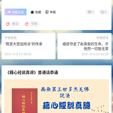
0
0
海报分享
收藏
举报
佛法
学佛
学佛感悟
学佛感悟
“观音大悲加持法”的传承
癌症夺走了赵英俊的生命，才
恍然一切皆无常
2021-5-8 23:36:52
2021-5-9 23:42:29
《藉心经说真谛》普通话恭诵