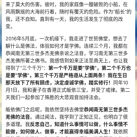
来了莫大的伤害。彼时，我的家庭像一艘破败的小船，在
风雨飘摇的大海前行着，随时有覆灭的危险。作为“船长”的
我，还不自知。直到有一天，我的生活发生了彻底的改
变。
2016年5月底，一次机缘下，我走进了世贸佛堂，想去了
解什么是佛法，体验如何才是学佛。连续三个月，我都在
恭闻南无第三世多杰羌佛亲说之法音，学习南无第三世多
杰羌佛所著之佛书。我感悟到如来正法至高无上，也让我
得到了“三个千万”：
第一个千万是要“学佛”，第二个千万也
是要“学佛”，第三个千万是严格遵从上面两条！我在生日
那天放下了所有顾虑，决定虔诚学佛，踏实修行！
同年10
月1日，我和妻子在香港正式皈依三宝，并受了戒律。第二
天我们一起参加了殊胜的大悲观音加持法会。
皈依佛门之后呢，我依然坚持去佛堂
恭闻南无第三世多杰
羌佛的法音
。通过闻法，我学到了正知正见，也明白了很
多道理。我
反思自己，知道什么事情可以做，什么事情不
能做，如何做人、做事，才能赢得幸福美满人生！
我依照