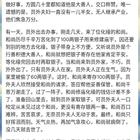
做好事，方圆几十里都知道他是大善人，交口称赞。唯一
遗憾的是，员外夫妇一直没有一儿半女，无人继承产业，
他们焦急万分。
有一天，员外出去办事，刚走几天，来了位化缘的和尚。
和尚历尽千辛万苦化到了100两银子用来修建庙宇，因还要
到别的地方去化缘，银子带身上不方便，又听说员外是个
行善积德大善人，和尚就想把银子寄存在他家肯定平安，
等化缘完回去时再取银子。当和尚来到员外家，不巧，员
外外出了，只有员外夫人在家。员外夫人正在生气，因为
家里被偷了60两银子。这时，和尚来寄存100两银子。员
外夫人欣然接受和尚的请求，答应帮他妥善保管，和尚千
恩万谢走了。过了一阵子，和尚修庙化缘的钱估计差不多
了，准备回山里去，就到员外家取银子，可员外夫人一口
咬定从未见过这个和尚，更没有寄存银两一事。和尚百口
难辨，苦苦哀求，无奈员外夫人无动于衷。最终，和尚只
好挥泪而别。天气炎热，再加气急攻心，和尚就病倒了，
没几天就去世了。