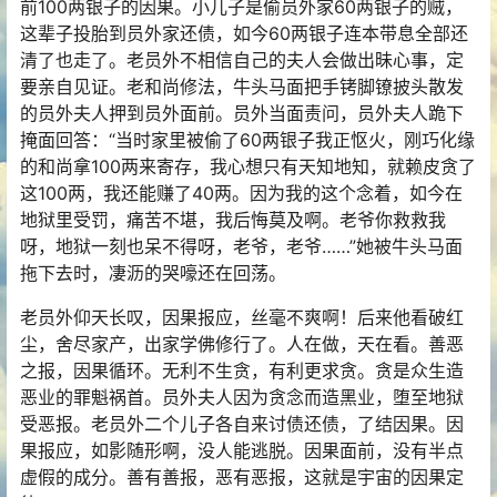
前100两银子的因果。小儿子是偷员外家60两银子的贼，
这辈子投胎到员外家还债，如今60两银子连本带息全部还
清了也走了。老员外不相信自己的夫人会做出昧心事，定
要亲自见证。老和尚修法，牛头马面把手铐脚镣披头散发
的员外夫人押到员外面前。员外当面责问，员外夫人跪下
掩面回答：“当时家里被偷了60两银子我正怄火，刚巧化缘
的和尚拿100两来寄存，我心想只有天知地知，就赖皮贪了
这100两，我还能赚了40两。因为我的这个念着，如今在
地狱里受罚，痛苦不堪，我后悔莫及啊。老爷你救救我
呀，地狱一刻也呆不得呀，老爷，老爷……”她被牛头马面
拖下去时，凄沥的哭嚎还在回荡。
老员外仰天长叹，因果报应，丝毫不爽啊！后来他看破红
尘，舍尽家产，出家学佛修行了。人在做，天在看。善恶
之报，因果循环。无利不生贪，有利更求贪。贪是众生造
恶业的罪魁祸首。员外夫人因为贪念而造黑业，堕至地狱
受恶报。老员外二个儿子各自来讨债还债，了结因果。因
果报应，如影随形啊，没人能逃脱。因果面前，没有半点
虚假的成分。善有善报，恶有恶报，这就是宇宙的因果定