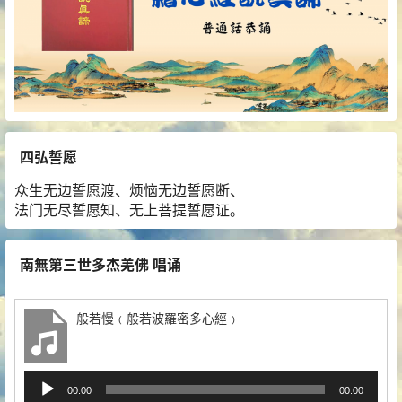
四弘誓愿
众生无边誓愿渡、烦恼无边誓愿断、
法门无尽誓愿知、无上菩提誓愿证。
南無第三世多杰羌佛 唱诵
般若慢﹙般若波羅密多心經﹚
音
00:00
00:00
频