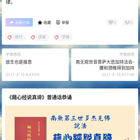
律。
0
0
海报分享
收藏
举报
修行
因果
学佛
学佛感悟
学佛感悟
放生也是报恩
南无观世音菩萨大悲加持法会-
腰和颈椎得到加持
2021-4-16 8:43:05
2021-4-16 9:17:46
《藉心经说真谛》普通话恭诵