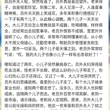
而员外夫人呢，突然有喜了。员外真是喜出望外。老来得
子，自是视若珍宝。到第二年，夫人又添一子。人逢喜事
精神爽，员外天天脸上笑成花，多年来积善行德感应了，
一下子有两个儿子，从此精心调教。两个儿子一天天长
大。大儿子无论怎么管教就是不成器，吃喝嫖赌，样样俱
全，还经常出去招惹事非。老员外恨铁不成钢，里里外外
操碎了心。而小儿子呢，非常乖巧聪明懂事听话，从小到
大不用父母操心，还勤劳孝顺，帮助员外管理家务和生
意，里外一切妥当。两个儿子是天壤之别。老员外常常叹
气说：“哎，我的大儿子也像小儿子一样有出息就好了！”
哪知道过了两年，小儿子突然暴病身亡。员外夫妇哭得是
死去活来，怪老天不长眼，把这么好的小儿子带走了。伤
心归伤心,日子还得过。又过了一年，大儿子也突然死了，
员外夫妇悲痛欲绝。喜爱的小儿子走了，有个大儿子继承
家业也好，谁知两个都去世了。没多久，员外夫人也抑郁
成疾，追随两个儿子而去。老员外百思不得其解，来到一
座寺庙，请示缘由。老和尚入定观照。原来，员外大儿子
是以前化缘和尚的转世，他这一世来是和员外夫人了结之