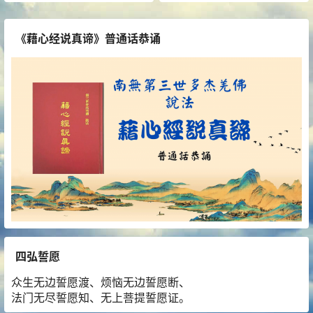
《藉心经说真谛》普通话恭诵
四弘誓愿
众生无边誓愿渡、烦恼无边誓愿断、
法门无尽誓愿知、无上菩提誓愿证。