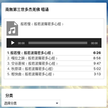
南無第三世多杰羌佛 唱诵
般若慢﹙般若波羅密多心經﹚
音
00:00
00:00
频
播
1.
般若慢﹙般若波羅密多心經﹚
6:26
放
2.
嘎拉之韻﹙般若波羅密多心經﹚
8:58
器
3.
空谷蒼候﹙般若波羅密多心經﹚
9:47
4.
秋原頌﹙般若波羅密多心經）
5:02
5.
輕快曲﹙般若波羅密多心經﹚
3:13
分类
分
类