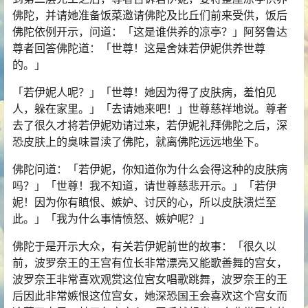
佛陀，并请她准备饭菜邀请佛陀及比丘们前来受供，饭后
佛陀依例开示，问道：「这是谁供养的凉亭？」阿努鲁达
尊者回答佛陀道：「世尊！这是舍妹若伊妮供养世尊
的。」
「若伊妮人呢？」「世尊！她因为得了皮肤病，羞怕见
人，躲在家里。」「去请她来吧！」世尊慈祥地说。尊者
去了很久才将若伊妮劝请过来，若伊妮礼拜佛陀之后，深
恐皮肤上的臭味冒渎了佛陀，就离佛陀远远地坐下。
佛陀问道：「若伊妮，你知道你为什么会得这种的皮肤病
吗？」「世尊！我不知道，请世尊慈悲开示。」「若伊
妮！因为你有瞋恨、嫉妒、讨厌的心，所以皮肤溃烂至
此。」「我为什么事情愤怒、嫉妒呢？」
佛陀于是开示大众，有关若伊妮前世的故事：「很久以
前，波罗奈王的王宫有位长非常漂亮又能歌善舞的宫女，
波罗奈王非常喜欢观赏这位宫女唱歌跳舞，波罗奈王的王
后因此非常嫉恨这位宫女，她深恐国王会喜欢这个宫女而