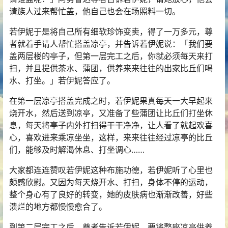
请族人过来帮忙盖，他自己也会在场照料一切。
若伊妮于是将自己所有细软珍饰变卖，得了一万多元，尊
者就着手请人帮忙搭盖凉亭，并告诉若伊妮说：「我们要
盖两层楼的亭子，但第一层完工之后，你就必须每天来打
扫，并且提供茶水、蒲团，供养来来往往的出家比丘们喝
水、打坐。」若伊妮答应了。
在第一层凉亭搭盖完成之时，若伊妮果真每天一大早起来
烧开水，然后送到凉亭，又准备了些蒲团让比丘们打坐休
息，每天将亭子内外打扫得干干净净，让人看了就起欢喜
心，喜欢进来乘凉坐坐，这样，来来往往经过凉亭的比丘
们，能够及时解渴休息、打坐调心……
大家都连连赞叹若伊妮这种布施功德，若伊妮听了心里也
颇感欣慰。又因为每天烧开水、打扫，身体不停的运动，
整个身心有了良好的转变，她的皮肤病也渐渐改善，好些
溃烂的地方都慢慢愈合了。
到第二层完工之后，尊者告诉若伊妮，要将整座凉亭供养