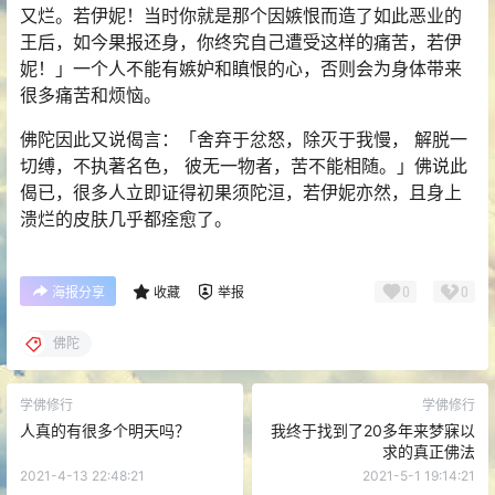
又烂。若伊妮！当时你就是那个因嫉恨而造了如此恶业的
王后，如今果报还身，你终究自己遭受这样的痛苦，若伊
妮！」一个人不能有嫉妒和瞋恨的心，否则会为身体带来
很多痛苦和烦恼。
佛陀因此又说偈言：「舍弃于忿怒，除灭于我慢， 解脱一
切缚，不执著名色， 彼无一物者，苦不能相随。」佛说此
偈已，很多人立即证得初果须陀洹，若伊妮亦然，且身上
溃烂的皮肤几乎都痊愈了。
0
0
海报分享
收藏
举报
佛陀
学佛修行
学佛修行
人真的有很多个明天吗？
我终于找到了20多年来梦寐以
求的真正佛法
2021-4-13 22:48:21
2021-5-1 19:14:21