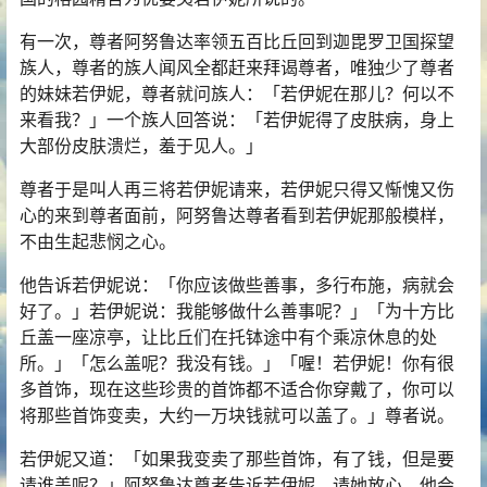
有一次，尊者阿努鲁达率领五百比丘回到迦毘罗卫国探望
族人，尊者的族人闻风全都赶来拜谒尊者，唯独少了尊者
的妹妹若伊妮，尊者就问族人：「若伊妮在那儿？何以不
来看我？」一个族人回答说：「若伊妮得了皮肤病，身上
大部份皮肤溃烂，羞于见人。」
尊者于是叫人再三将若伊妮请来，若伊妮只得又惭愧又伤
心的来到尊者面前，阿努鲁达尊者看到若伊妮那般模样，
不由生起悲悯之心。
他告诉若伊妮说：「你应该做些善事，多行布施，病就会
好了。」若伊妮说：我能够做什么善事呢？」「为十方比
丘盖一座凉亭，让比丘们在托钵途中有个乘凉休息的处
所。」「怎么盖呢？我没有钱。」「喔！若伊妮！你有很
多首饰，现在这些珍贵的首饰都不适合你穿戴了，你可以
将那些首饰变卖，大约一万块钱就可以盖了。」尊者说。
若伊妮又道：「如果我变卖了那些首饰，有了钱，但是要
请谁盖呢？」阿努鲁达尊者告诉若伊妮，请她放心，他会