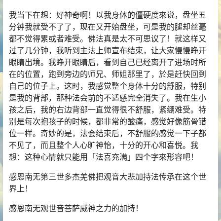
我当下在想：好神奇啊！以我身体的僵硬度來说，盘坐五
分钟我就受不了了，现在又开始盘坐，可是我的腿却丝毫
都不觉得累或者难受。佛法真是太不可思议了！就这样又
过了几分钟，我听到主法上师宣布结束，让大家慢慢睁开
眼睛出境。我睁开眼睛后，看到自己已经离开了进场时所
在的位置，跑到旁边的师兄、师姐那里了，於是赶快回到
自己的位子上。这时，我感觉整个身体十分的舒服，特别
是我的背部，那种法会前的不适感完全消失了。我在生小
孩之后，我的右边背部一直觉得很不舒服，紧绷难受。特
别是每次抱孩子的时候，都非常的酸痛，感觉好像筋骨错
位一样。奇妙的是，法会结束后，不舒服的感觉一下子都
不见了，而且整个人心旷神怡，十分的开心和喜悦。我
想：这种心情就只能用「法喜充满」四个字來形容吧！
感恩南无第三世多杰羌佛把观音大悲加持法传承在这个世
界上！
感恩南无观世音菩萨威神之力的加持！