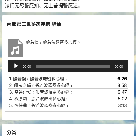
法门无尽誓愿知、无上菩提誓愿证。
南無第三世多杰羌佛 唱诵
般若慢﹙般若波羅密多心經﹚
音
00:00
00:00
频
播
1.
般若慢﹙般若波羅密多心經﹚
6:26
放
2.
嘎拉之韻﹙般若波羅密多心經﹚
8:58
器
3.
空谷蒼候﹙般若波羅密多心經﹚
9:47
4.
秋原頌﹙般若波羅密多心經）
5:02
5.
輕快曲﹙般若波羅密多心經﹚
3:13
分类