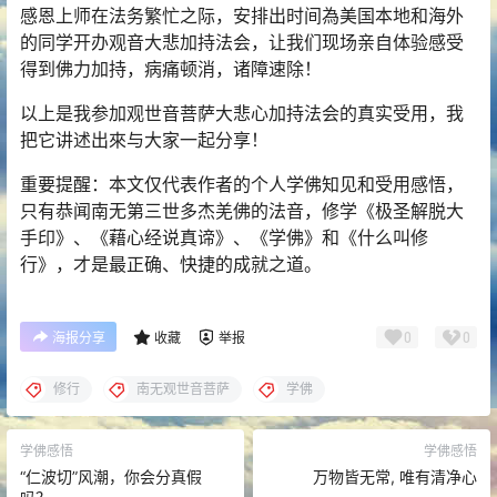
感恩上师在法务繁忙之际，安排出时间為美国本地和海外
的同学开办观音大悲加持法会，让我们现场亲自体验感受
得到佛力加持，病痛顿消，诸障速除！
以上是我参加观世音菩萨大悲心加持法会的真实受用，我
把它讲述出來与大家一起分享！
重要提醒：本文仅代表作者的个人学佛知见和受用感悟，
只有恭闻南无第三世多杰羌佛的法音，修学《极圣解脱大
手印》、《藉心经说真谛》、《学佛》和《什么叫修
行》，才是最正确、快捷的成就之道。
0
0
海报分享
收藏
举报
修行
南无观世音菩萨
学佛
学佛感悟
学佛感悟
“仁波切”风潮，你会分真假
万物皆无常, 唯有清净心