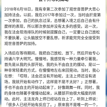
2018年6月18日，我有幸第二次参加了观世音菩萨大悲心
加持法会。以前，我在2017年参加过一次，当时由於是第
一次参加，自己的执念过深，总想著入境之后自己会有什
麼样的表现，所以那次参加并没有太多的感受。这一次，
我在法会现场排队的时候就提醒自己，一定要让自己放松
不要执著，让头脑放空不要乱想，祈求能完完全全接受到
观世音菩萨的加持。
入场后在等待期间，我把自己放松、放下，然后开始专心
持诵六字大明咒。慢慢地，我感觉有一种力量牵引著我，
首先是从我的头部开始，我的头不由自主的摆动，是以一
种非常轻柔的方式，在慢慢地左右來回晃动。当时，我心
在想：「哎呀，法会还没有开始呢，主法上师还没有进
场，我就开始有动作了，这样是不是不太好？」正想著，
手也不由自主的开始动起來了，好像跳舞一样。同时，我
的身体也随著手慢慢动起來，从腰部开始很大幅度的转
动。此时，主法龙舟上师已经站在台上了，听到上师说：
「很多人已经开始有反应了。」原來我不是唯一的一个，