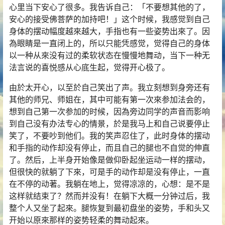
心里当下安心了很多。我告诉自己：「不要想其他的了，
安心的接受佛菩萨的加持吧！」这个时候，我感觉到自己
身体的摆动幅度越來越大，手指也有一些姿势出來了。因
為眼睛是一直闭上的，所以只能凭感觉，觉得自己的身体
以一种从來没有过的柔软状态在慢慢地舞动，当下一种无
法言说的喜悦感从心底生起，觉得开心极了。
由於太开心，以至於自己笑出了声。我立刻想到身旁还有
其他的师兄、师姐在，其中可能有第一次來参加法会的，
想到自己第一次参加的时候，因為旁边同学的声音而影响
到自己没有办法专心的情景，於是我马上和自己说要停止
笑了，不要吵到他们。我的笑声忍住了，此时身体的摆动
和手指的动作却没有停止，而且自己的腿也不自觉的伸直
了。然后，上半身开始像是做仰卧起坐运动一样的摆动，
但很快的就躺了下來，可是手的动作却是没有停止，一直
在不停的动著。我躺在地上，觉得凉凉的，心想：是不是
这样就结束了？然而并没有！在躺下大概一分钟过后，我
整个人又坐了起來。腿恢复到最初盘坐的姿势，手和头又
开始以原來那样的姿势轻柔的舞动起來。