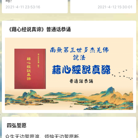
吗？
2021-4-11 23:53:16
2021-4-12 15:30:01
《藉心经说真谛》普通话恭诵
四弘誓愿
众生无边誓愿渡、烦恼无边誓愿断、