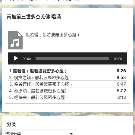
南無第三世多杰羌佛 唱诵
般若慢﹙般若波羅密多心經﹚
音
00:00
00:00
频
播
1.
般若慢﹙般若波羅密多心經﹚
6:26
放
2.
嘎拉之韻﹙般若波羅密多心經﹚
8:58
器
3.
空谷蒼候﹙般若波羅密多心經﹚
9:47
4.
秋原頌﹙般若波羅密多心經）
5:02
5.
輕快曲﹙般若波羅密多心經﹚
3:13
分类
分