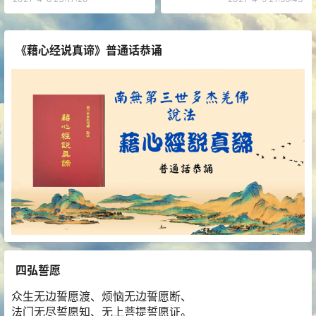
《藉心经说真谛》普通话恭诵
四弘誓愿
众生无边誓愿渡、烦恼无边誓愿断、
法门无尽誓愿知、无上菩提誓愿证。