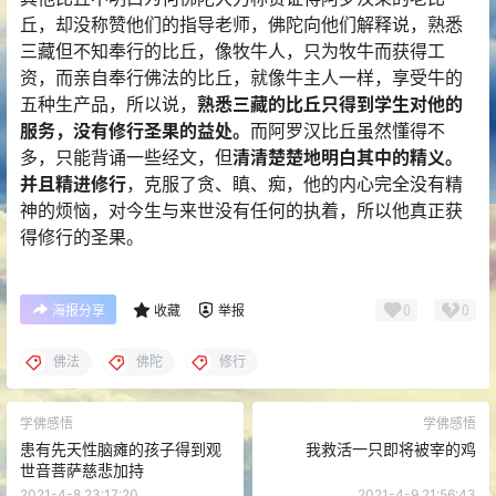
丘，却没称赞他们的指导老师，佛陀向他们解释说，熟悉
三藏但不知奉行的比丘，像牧牛人，只为牧牛而获得工
资，而亲自奉行佛法的比丘，就像牛主人一样，享受牛的
五种生产品，所以说，
熟悉三藏的比丘只得到学生对他的
服务，没有修行圣果的益处。
而阿罗汉比丘虽然懂得不
多，只能背诵一些经文，但
清清楚楚地明白其中的精义。
并且精进修行
，克服了贪、瞋、痴，他的内心完全没有精
神的烦恼，对今生与来世没有任何的执着，所以他真正获
得修行的圣果。
0
0
海报分享
收藏
举报
佛法
佛陀
修行
学佛感悟
学佛感悟
患有先天性脑瘫的孩子得到观
我救活一只即将被宰的鸡
世音菩萨慈悲加持
2021-4-8 23:17:20
2021-4-9 21:56:43