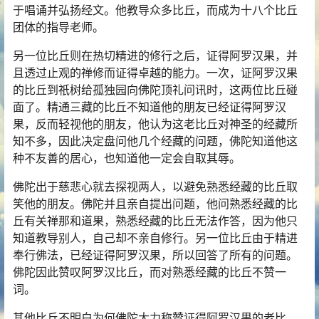
于唱诵并弘扬经文。他教导众多比丘，而成为十八个比丘
团体的指导老师。
另一位比丘则在热切精进的修行之后，证得阿罗汉果，并
且透过止观的禅修而证得卓越的能力。一次，证阿罗汉果
的比丘到祇树给孤独园向佛陀顶礼问讯时，这两位比丘碰
面了。精通三藏的比丘不知道他的朋友已经证得阿罗汉
果，反而轻视他的朋友，他认为这老比丘对神圣的经藏所
知不多，因此决定盘问他几个经藏的问题，佛陀知道他这
种不友善的居心，也知道他一定会自取其辱。
佛陀出于慈悲心就去探视两人，以避免熟悉经藏的比丘取
笑他的朋友。佛陀并且亲自提出问题，他问熟悉经藏的比
丘有关禅那和道果，熟悉经藏的比丘无法作答，因为他只
知道教导别人，自己却不亲自修行。另一位比丘由于精进
奉行佛法，已经证得阿罗汉果，所以回答了所有的问题。
佛陀因此赞叹阿罗汉比丘，而对熟悉经藏的比丘不赞一
词。
其他比丘不明白为何佛陀大力称赞证得阿罗汉果的老比