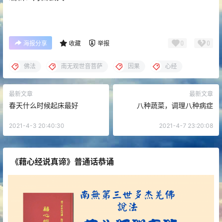
0
0
海报分享
收藏
举报
佛法
南无观世音菩萨
因果
心经
最新文章
最新文章
春天什么时候起床最好
八种蔬菜，调理八种病症
2021-4-3 20:40:30
2021-4-7 23:20:08
《藉心经说真谛》普通话恭诵