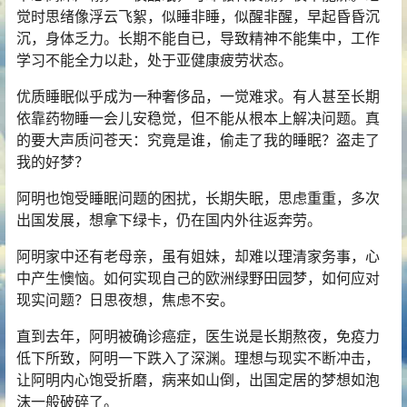
觉时思绪像浮云飞絮，似睡非睡，似醒非醒，早起昏昏沉
沉，身体乏力。长期不能自已，导致精神不能集中，工作
学习不能全力以赴，处于亚健康疲劳状态。
优质睡眠似乎成为一种奢侈品，一觉难求。有人甚至长期
依靠药物睡一会儿安稳觉，但不能从根本上解决问题。真
的要大声质问苍天：究竟是谁，偷走了我的睡眠？盗走了
我的好梦？
阿明也饱受睡眠问题的困扰，长期失眠，思虑重重，多次
出国发展，想拿下绿卡，仍在国内外往返奔劳。
阿明家中还有老母亲，虽有姐妹，却难以理清家务事，心
中产生懊恼。如何实现自己的欧洲绿野田园梦，如何应对
现实问题？日思夜想，焦虑不安。
直到去年，阿明被确诊癌症，医生说是长期熬夜，免疫力
低下所致，阿明一下跌入了深渊。理想与现实不断冲击，
让阿明内心饱受折磨，病来如山倒，出国定居的梦想如泡
沫一般破碎了。