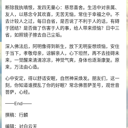
断除我执嗔恨，发四无量心：慈悲喜舍。生活中对亲属、
友人，以慈念令其欢喜，无苦无恼，常住于幸福之中。不
去计较人之过，每日自省，是否说了不利于人的话，有碍
于团结？是否做了伤害于人的事，给人带来烦恼？日中三
省，如照镜子擦去自己尘垢。
深入佛法后，阿明像得到新生，放下无明妄想烦恼，安住
于当下，孝敬母亲，谅解亲人，心下坦然，再不去挂碍未
来，一觉醒来清清凉凉，神觉气爽，身体也逐渐康复。原
来，万法由心造。
心中安定，得以舒适安眠，自然神采焕发。朋友们，这一
刻，你知道谁搅乱了你的好眠？常念佛菩萨圣号，观世音
菩萨，心经。
——End——
撰稿：行麟
编辑：对白云天