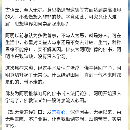
古语云：至人无梦。意思指思想道德等方面达到最高境界
的人，不会做想入非非的梦。字意如此，可究竟让人难
解，思想境界如何崇高起来呢？
阿明以前总认为多做善事，不与人为恶，就是好人。可在
生活中，心里对某些人与事还是不免去计较、生气，种种
思绪不能停止，实不解其因。佛友为阿明推荐的佛书，阿
明也兴致缺缺，没有深入学习。
这次癌症来袭，经过手术及住院治疗，侥幸捡回了命，阿
明真切升起了无常心。什么绿野田园，真到一气不来时都
是假的，带不走的。
佛友为阿明推荐帕母的佛书《入法门论》，阿明开始深入
学习了，佛教法义如一股清泉流入心田。
《观无量寿经》曰：发
菩提心
，深信因果。无始以来，由
无明盖障、不净业果，让自我颠倒梦想、烦恼苦集，实堪
可怜。