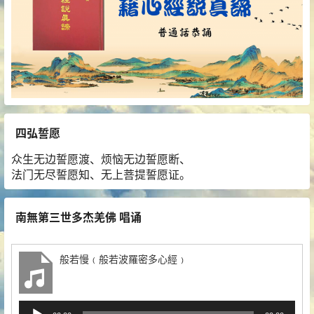
四弘誓愿
众生无边誓愿渡、烦恼无边誓愿断、
法门无尽誓愿知、无上菩提誓愿证。
南無第三世多杰羌佛 唱诵
般若慢﹙般若波羅密多心經﹚
音