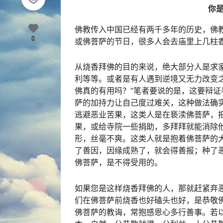
你
佛教传入中国已经有两千多年的历史，佛
0
或佛菩萨的节日，很多人会去庙里上几柱
从烧香拜佛的目的来说，绝大部分人是求
利等等。或者是有人遇到逆境又无力改变
佛真的有用吗？”笔者要说的是，这要辩
萨的加持力让自己度过难关，这种做法确
逃避恶业苦果，这类人是在亵渎佛菩萨，
果，或给寺院一些捐助，多拜拜就能消除
形，丝毫不爽。这类人就是抱着佛菩萨的
了善因，因缘成熟了，就会得善报；种了
佛菩萨，是不得受用的。
如果您是这样烧香拜佛的人，那就赶紧弃恶
们在佛菩萨前烧香也好磕头也好，是恭敬
佛菩萨的教诲，常抱感恩心多行善事。若