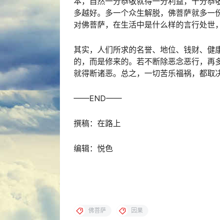
本，自然一分恭敬就得一分利益，十分恭
多越好。多一个众生解脱，佛菩萨就多一
对佛菩萨，在生活中是什么样的言行处世
其实，人们所求的名誉、地位、钱财、健
的，而是修来的。若不断除恶念恶行，再
就得断诸恶。总之，一切苦乐福祸，都取
——END——
撰稿：在路上
编辑：悦色
佛菩萨
因果