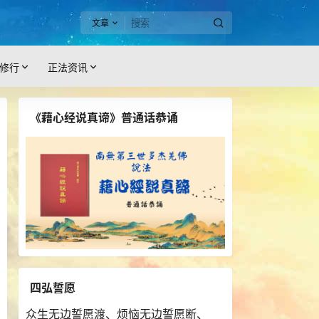
文章
修行
正法资讯
《藉心经说真谛》普通话恭诵
四弘誓愿
众生无边誓愿渡、烦恼无边誓愿断、