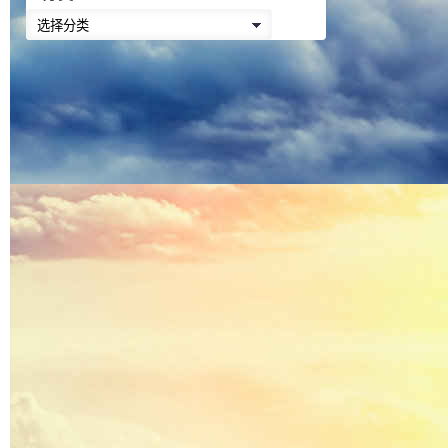
降
分
低
类
音
量。