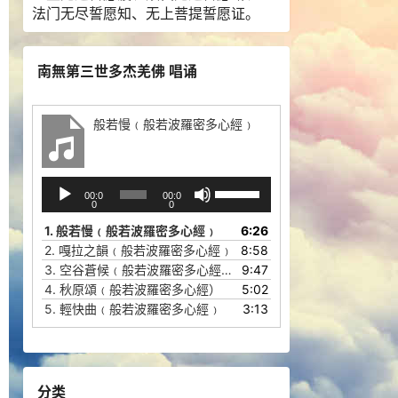
法门无尽誓愿知、无上菩提誓愿证。
南無第三世多杰羌佛 唱诵
般若慢﹙般若波羅密多心經﹚
音
使
00:0
00:0
频
用
0
0
播
上
1.
般若慢﹙般若波羅密多心經﹚
6:26
放
/
2.
嘎拉之韻﹙般若波羅密多心經﹚
8:58
器
下
3.
空谷蒼候﹙般若波羅密多心經﹚
9:47
箭
4.
秋原頌﹙般若波羅密多心經）
5:02
头
5.
輕快曲﹙般若波羅密多心經﹚
3:13
键
来
增
高
分类
或