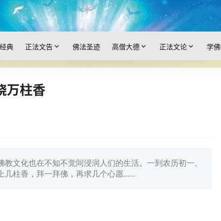
经典
正法文告
佛法圣迹
高僧大德
正法文论
学佛
烧万柱香
佛教文化也在不知不觉间浸润人们的生活。一到农历初一、
柱香，拜一拜佛，再求几个心愿......