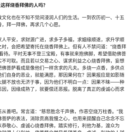
是这样烧香拜佛的人吗？
教文化也在不知不觉间浸润人们的生活。一到农历初一、十五
香，拜一拜佛，再求几个心愿。
家人平安，求财源广进，求多子多福，求姻缘顺遂，求升学顺
之时，会把希望寄托在烧香拜佛上。但有人不禁问道：“烧香拜
证看待。平时无事不登三宝殿，有事就来抱佛脚，希望借助佛菩
实不可取。而且若以交易之心、谋求利益之心烧香拜佛，妄想
把佛菩萨看成是像他们一样贪求的凡夫。多烧一点香，多供点
他们自身的恶业，就能满愿，那因果何在？因果报应是如影随
大腿不放也无济于事，因为他们不明白一点：因果不昧——种
恶因，因缘成熟了，就要偿还恶报。脱离了真正的虔诚心而求
从善吧。常言道：“慈悲胜念千声佛，作恶空烧万柱香。”我
佛菩萨的表法，消除贡高我慢之心，也用来提醒自己念念不忘
以恭敬心、虔诚心烧香拜佛，踏实修行，利他为基，渡众为