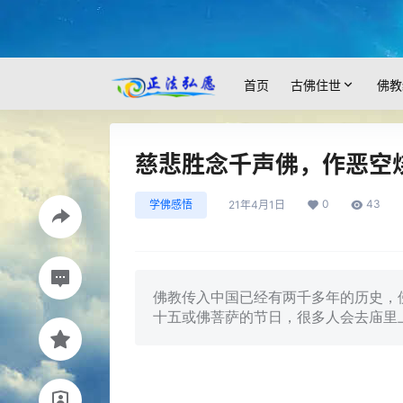
首页
古佛住世
佛教
慈悲胜念千声佛，作恶空
0
43
学佛感悟
21年4月1日
佛教传入中国已经有两千多年的历史，
十五或佛菩萨的节日，很多人会去庙里上几