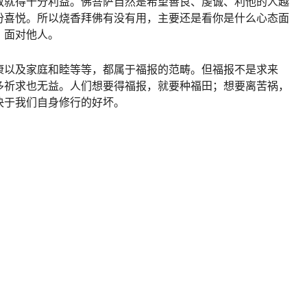
敬就得十分利益。佛菩萨自然是希望善良、虔诚、利他的人越
份喜悦。所以烧香拜佛有没有用，主要还是看你是什么心态面
，面对他人。
康以及家庭和睦等等，都属于福报的范畴。但福报不是求来
多祈求也无益。人们想要得福报，就要种福田；想要离苦祸，
决于我们自身修行的好坏。