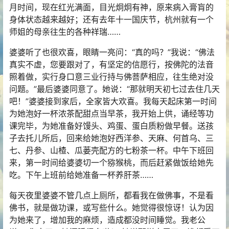
月时间，现在红光满面，目光炯炯有神，原来病入膏肓的
身体状态越来越好；还有去年十一国庆节，杭州就有一个
师姐的母亲往生的各种祥瑞……
婆婆听了也很欢喜，眼睛一亮问：“真的吗？”我说：“佛法
真实不虚，您要跟对了，有坚定的信愿行，按佛陀的法音
照着做，实行身口意三业行持与佛菩萨相应，往生绝对没
问题。”最后婆婆同意了。她说：“那就明天初七过去住几天
吧！”婆婆接到家后，全家皆大欢喜。我每天起床第一时间
为她泡好一杯浓茶配甜点当早茶，我开始上供，诵经等功
课完毕，为她准备好馒头、鸡蛋、蛋白质粉做早餐。送孩
子去托儿所后，回来给她泡好西洋参、天麻、何首乌、三
七、丹参、山楂、瓜蒌壳配方的七粉茶一杯。中午下班回
来，第一时间给婆婆切一个猕猴桃，而后赶紧做饭给她先
吃。下午上班前给她准备一杯养肝茶……
每天夜里婆婆不管几点上厕所，都看我在做佛事，不是看
佛书，就是做功课，或写些什么。她觉得很惊讶！认为因
为她来了，增加我的麻烦，造成都没时间睡觉。我老公