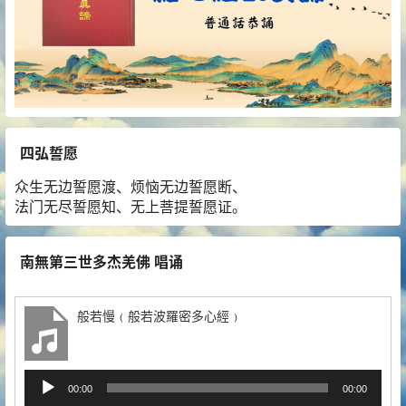
四弘誓愿
众生无边誓愿渡、烦恼无边誓愿断、
法门无尽誓愿知、无上菩提誓愿证。
南無第三世多杰羌佛 唱诵
般若慢﹙般若波羅密多心經﹚
音
00:00
00:00
频