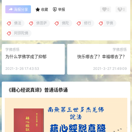
0
0
海报分享
收藏
举报
佛法
佛菩萨
佛陀
修行
学佛
阿弥陀佛
学佛感悟
学佛感悟
为什么学佛学成了抑郁
快乐哪去了？幸福哪去了？
2021-3-26 17:43:53
2021-3-27 21:49:09
《藉心经说真谛》普通话恭诵