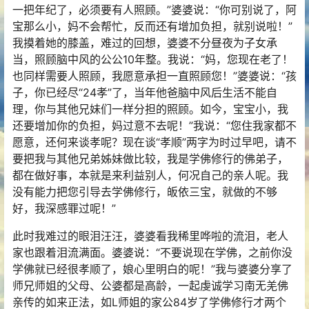
一把年纪了，必须要有人照顾。”婆婆说：“你可别说了，阿
宝那么小，妈不会帮忙，反而还有增加负担，就别说啦！”
我摸着她的膝盖，难过的回想，婆婆不分昼夜为子女承
当，照顾脑中风的公公10年整。我说：“妈，您现在老了！
也同样需要人照顾，我愿意承担一直照顾您！”婆婆说：“孩
子，你已经尽“24孝”了，当年他爸脑中风后生活不能自
理，你与其他兄妹们一样分担的照顾。如今，宝宝小，我
还要增加你的负担，妈过意不去呢！”我说：“您住我家都不
愿意，还何来谈孝呢？现在谈“孝顺”两字为时过早吧，请不
要把我与其他兄弟姊妹做比较，我是学佛修行的佛弟子，
都在做好事，本就是来利益别人，何况自己的亲人呢。我
没有能力把您引导去学佛修行，皈依三宝，就做的不够
好，我深感罪过呢！”
此时我难过的眼泪汪汪，婆婆看我稀里哗啦的流泪，老人
家也跟着泪流满面。婆婆说：“不要说现在学佛，之前你没
学佛就已经很孝顺了，娘心里明白的呢！”我与婆婆分享了
师兄师姐的父母、公婆都是高龄，一起虔诚学习南无羌佛
亲传的如来正法，如L师姐的家公84岁了学佛修行才两个