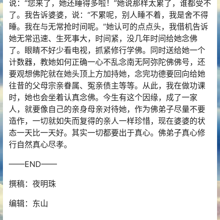
说：“您来了，她还睡得多啦！”她说那样太累了，谁都受不
了。我告诉婆婆，说：“不累呢，别人睡不着，我是舍不得
睡。我在与无常抢时间呢。”她认可的点点头，我借机告诉
她无常迅速、生死事大，时间紧，没几年时间给她念佛
了。眼睛不好少看电视，抓紧修行学佛。同时送给她一个
计数器，教她如何正确一心不乱念南无阿弥陀佛佛号，还
要观想佛陀就在她头顶上方加持她，念完功德要回向给她
往昔的父母宗亲眷属、冤亲债主等等。从此，我在做功课
时，她也会坐着认真念佛。今生有这个因缘，成了一家
人，就要像自己的亲身母亲对待她，作为佛弟子尽量不要
造作，一切就如失而复得的亲人一样珍惜，现在婆婆的状
态一天比一天好。其实一切都要出于真心。佛弟子真心修
行自然真心尽孝。
——END——
撰稿：夜明珠
编辑：东山