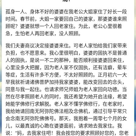
孤身一人、身体不好的婆婆在我老公大姐家住了好长一段
时间。春节前，大姐一家要回自己的婆家，那婆婆谁来照
顾呢？婆婆就想一个人回老家住。为此，老公心里很着
急，生怕老人再回老家，没人照顾。
我们夫妻商议决定接婆婆来住。可老人家怕给我们家带来
负担，也不愿意来。我心里很明白，婆婆的固执不是普通
人的固执，是说一不二的那种，能否顺利接婆婆回来住，
心里没多大把握，因为老人家不仅固执，还有洁癖，晕车
等症，生活有许多不方便，不太好照顾的。正月初六一大
早我就祈请诸佛菩萨加持我家婆婆，能改变回去的念头，
同意与我一起住。也请求师兄师姐为老人家回向功德。当
然在尽孝照顾老人的同时，我还希望为她开启法缘，希望
她能学佛修行求解脱。老人家不懂学佛修行，在老家时，
我给她请回南无阿弥陀佛法相及念佛机，通过引导平常只
会念南无阿弥陀佛佛号。那天，我抱着一周零七个月的女
儿，以最真诚的心跪在婆婆面前，请求她去我家住。我
说：“妈，去我家住吧！我会按您的要求照顾好您的，您老