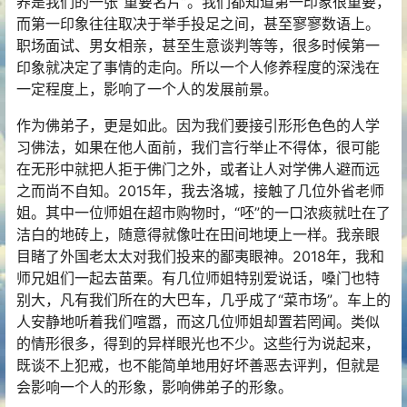
养是我们的一张“重要名片”。我们都知道第一印象很重要，
而第一印象往往取决于举手投足之间，甚至寥寥数语上。
职场面试、男女相亲，甚至生意谈判等等，很多时候第一
印象就决定了事情的走向。所以一个人修养程度的深浅在
一定程度上，影响了一个人的发展前景。
作为佛弟子，更是如此。因为我们要接引形形色色的人学
习佛法，如果在他人面前，我们言行举止不得体，很可能
在无形中就把人拒于佛门之外，或者让人对学佛人避而远
之而尚不自知。2015年，我去洛城，接触了几位外省老师
姐。其中一位师姐在超市购物时，“呸”的一口浓痰就吐在了
洁白的地砖上，随意得就像吐在田间地埂上一样。我亲眼
目睹了外国老太太对我们投来的鄙夷眼神。2018年，我和
师兄姐们一起去苗栗。有几位师姐特别爱说话，嗓门也特
别大，凡有我们所在的大巴车，几乎成了“菜市场”。车上的
人安静地听着我们喧嚣，而这几位师姐却置若罔闻。类似
的情形很多，得到的异样眼光也不少。这些行为说起来，
既谈不上犯戒，也不能简单地用好坏善恶去评判，但就是
会影响一个人的形象，影响佛弟子的形象。