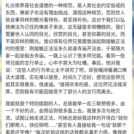
礼仪修养是社会道德的一种规范，是人类社会约定俗成的
东西，佛弟子也没有理由挑战、漠视这种规范，否则世人
就会拿异样的眼光看待你，甚至排斥你。这对于我们以弘
扬佛法为己任的佛弟子来说，这无疑是非常糟糕的，我们
需要世人认同的目光，欣赏的目光，甚至仰慕的目光，而
不是异样的眼光。我记得有位师兄曾跟我谈起刚接触正法
时的感受：刚接触正法没多久就逢寺庙开法会，于是随大
家一起坐船去寺庙。一路上认识了很多师兄姐。看到一些
师兄姐的言行举止，心中不禁大为吐槽。事后，他对我
说：“这些人的行为举止太不讲究了吧，却张嘴闭嘴满口佛
法大道理，实在难以接受，时间久了还好，感觉这些师兄
姐其实很善良，很虔诚。”值得庆幸的是，这位师兄法缘深
厚，否则极有可能因接受不了部分人的言行而离去。
我姐就是个特别挑剔的人，总是能举一反三联想很多，由
一个不好的点，会预设到很多面上去。我曾多次与她交
流，试图让她走进正法，可她总是给我这样的开场白:“就你
们那帮人，快拉倒吧……”甚至有人直接给我一句话“就那个
素质还学佛？”每次听到这样的话我都充满无力感。像我姐