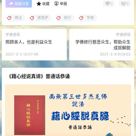
0
0
海报分享
收藏
举报
佛法
佛菩萨
修行
学佛
学佛感悟
学佛感悟
照顾亲人，也是利益众生
学佛修行慈悲众生，帮助众生
成就解脱
2021-3-5 10:07:46
2021-3-6 9:09:53
《藉心经说真谛》普通话恭诵