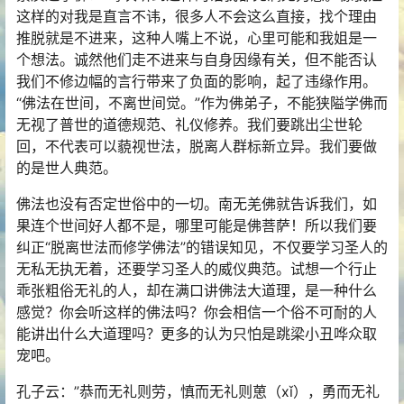
这样的对我是直言不讳，很多人不会这么直接，找个理由
推脱就是不进来，这种人嘴上不说，心里可能和我姐是一
个想法。诚然他们走不进来与自身因缘有关，但不能否认
我们不修边幅的言行带来了负面的影响，起了违缘作用。
“佛法在世间，不离世间觉。”作为佛弟子，不能狭隘学佛而
无视了普世的道德规范、礼仪修养。我们要跳出尘世轮
回，不代表可以藐视世法，脱离人群标新立异。我们要做
的是世人典范。
佛法也没有否定世俗中的一切。南无羌佛就告诉我们，如
果连个世间好人都不是，哪里可能是佛菩萨！所以我们要
纠正“脱离世法而修学佛法”的错误知见，不仅要学习圣人的
无私无执无着，还要学习圣人的威仪典范。试想一个行止
乖张粗俗无礼的人，却在满口讲佛法大道理，是一种什么
感觉？你会听这样的佛法吗？你会相信一个俗不可耐的人
能讲出什么大道理吗？更多的认为只怕是跳梁小丑哗众取
宠吧。
孔子云：”恭而无礼则劳，慎而无礼则葸（xǐ），勇而无礼