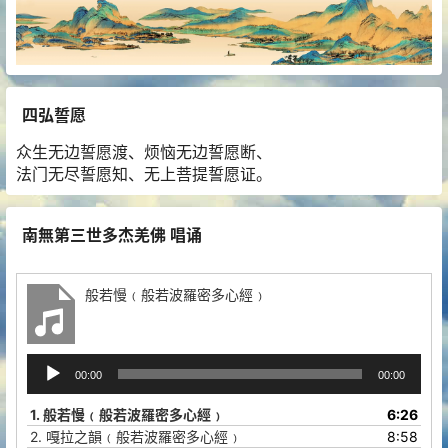
四弘誓愿
众生无边誓愿渡、烦恼无边誓愿断、
法门无尽誓愿知、无上菩提誓愿证。
南無第三世多杰羌佛 唱诵
般若慢﹙般若波羅密多心經﹚
音
00:00
00:00
频
播
1.
般若慢﹙般若波羅密多心經﹚
6:26
放
2.
嘎拉之韻﹙般若波羅密多心經﹚
8:58
器