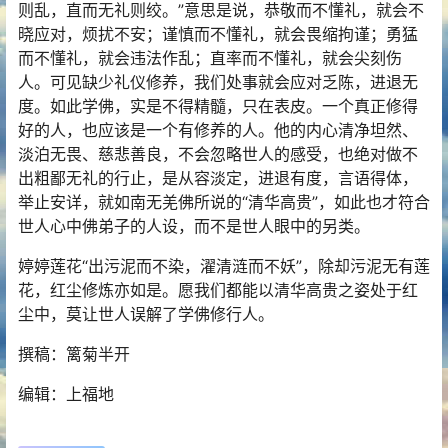
则乱，直而无礼则绞。”意思是说，恭敬而不懂礼，就会不
晓应对，烦扰不安；谨慎而不懂礼，就会畏缩拘谨；勇猛
而不懂礼，就会违法作乱；直率而不懂礼，就会尖刻伤
人。可见缺少礼仪修养，我们处事就会应对乏陈，进退无
度。如此学佛，实是不得精髓，只在表皮。一个真正修得
好的人，也应该是一个有修养的人。他的内心清净坦然、
淡泊无畏、慈悲善良，不会忽略世人的感受，也绝对做不
出粗鄙无礼的行止，是从容淡定，进退有度，言语得体，
举止安详，就如南无羌佛所说的“清华高贵”，如此也才符合
世人心中佛弟子的人设，而不是世人眼中的另类。
婷婷莲花“出污泥而不染，濯清涟而不妖”，除却污泥无有莲
花，红尘修炼亦如是。愿我们都能以清华高贵之姿处于红
尘中，莫让世人误解了学佛修行人。
撰稿：篱菊半开
编辑：上福地