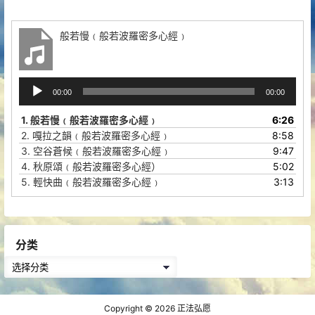
般若慢﹙般若波羅密多心經﹚
音
00:00
00:00
频
播
1.
般若慢﹙般若波羅密多心經﹚
6:26
放
2.
嘎拉之韻﹙般若波羅密多心經﹚
8:58
器
3.
空谷蒼候﹙般若波羅密多心經﹚
9:47
4.
秋原頌﹙般若波羅密多心經）
5:02
5.
輕快曲﹙般若波羅密多心經﹚
3:13
分类
分
类
Copyright © 2026
正法弘愿