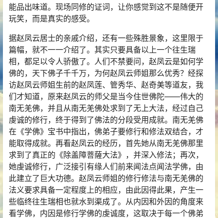
能品出味道。现场同修的证词，让你感觉到这不是随便开
玩笑，而是真实的感受。
据赵凤云居士的亲戚介绍，还有一些殊胜景象，这里限于
篇幅，就不一一介绍了。其实只要具备以上一个往生瑞
相，都足以令人骄傲了。人们不禁要问，赵凤云是如何学
佛的，天下佛子千千万，为何赵凤云师姐那么优秀？经探
访赵凤云师姐生前的赵凤莲、管秀华、赵奇美等道友，我
们才知道，原来赵凤云的师父是当今住世佛陀——伟大的
南无羌佛，并且从南无羌佛处求到了无上大法，经过自己
虔诚的修行，终于得到了佛法的分段受用成就。南无羌佛
在《学佛》宝书中指出，佛弟子要修行和修法双结合，才
能取得成就。再看赵凤云的经历，首先她从南无羌佛那里
求到了真正的《除盖障菩薩大法》，并深入修法；再次，
她虔诚修行，广泛接引有缘人们前来闻法点闻法学佛，由
此建立了巨大功德。赵凤云师姐的修行修法与南无羌佛的
法义要求具备一定程度上的相应，由此因得此果，产生一
些临终往生瑞相也就水到渠成了。从内因和外因的角度来
看学佛，内因是修行学佛的虔诚度，这取决于每一个佛弟