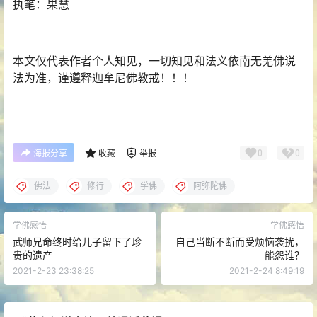
执笔：果慧
本文仅代表作者个人知见，一切知见和法义依南无羌佛说
法为准，谨遵释迦牟尼佛教戒！！！
0
0
海报分享
收藏
举报
佛法
修行
学佛
阿弥陀佛
学佛感悟
学佛感悟
武师兄命终时给儿子留下了珍
自己当断不断而受烦恼袭扰，
贵的遗产
能怨谁？
2021-2-23 23:38:25
2021-2-24 8:49:19