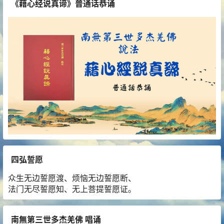
《藉心经说真谛》普通话恭诵
四弘誓愿
众生无边誓愿渡、烦恼无边誓愿断、
法门无尽誓愿知、无上菩提誓愿证。
南無第三世多杰羌佛 唱诵