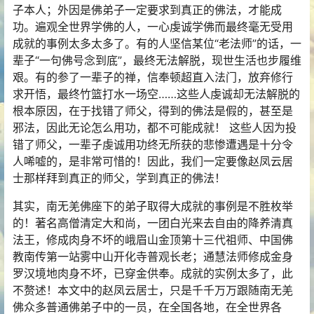
子本人；外因是佛弟子一定要求到真正的佛法，才能成
功。遍观全世界学佛的人，一心虔诚学佛而最终毫无受用
成就的事例太多太多了。有的人坚信某位“老法师”的话，一
辈子“一句佛号念到底”，最终无法解脱，现世生活也步履维
艰。有的参了一辈子的禅，信奉顿超直入法门，放弃修行
求开悟，最终竹篮打水一场空……这些人虔诚却无法解脱的
根本原因，在于找错了师父，得到的佛法是假的，甚至是
邪法，因此无论怎么用功，都不可能成就！ 这些人因为投
错了师父，一辈子虔诚用功终无所获的悲惨遭遇是十分令
人唏嘘的，是非常可惜的！因此，我们一定要像赵凤云居
士那样拜到真正的师父，学到真正的佛法！
其实，南无羌佛座下的弟子取得大成就的事例是不胜枚举
的！著名高僧清定大和尚，一团白光来去自由的降养清真
法王，修成肉身不坏的峨眉山金顶第十三代祖师、中国佛
教南传第一站雾中山开化寺普观长老；通慧法师修成金身
罗汉境地肉身不坏，已穿金供奉。成就的实例太多了，此
不赘述！本文中的赵凤云居士，只是千千万万跟随南无羌
佛众多普通佛弟子中的一员，在全国各地，在全世界各