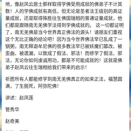
地，像赵凤云居士那样取得学佛受用成就的佛弟子不计其
数！人的学佛成就有高低，但无论是圣者法王级别的高证
量成就，还是取得殊胜往生佛国瑞相的普通证量成就，他
们都是跟随南无羌佛学法得到学佛成就的。 这一切都证明
了，南无羌佛是当今世界真正佛法的源头！请朋友们重视
这个无比正确的结论吧！因为当今世界佛法早已乱成了一
锅粥，南无释迦牟尼佛的很多教法早已被妖魔们篡改、被
歪曲、被遗漏，以致成了假法、邪法！而修学了假法、邪
法，无论你如何虔诚用功，都是不可能成就的！这就是佛
弟子赵凤云往生瑞相给我们带来的启示！
祈愿所有人都能修学到南无羌佛真正的如来正法，福慧圆
满，了生脱死，阿弥陀佛！
讲述：赵凤莲
管秀华
赵奇美