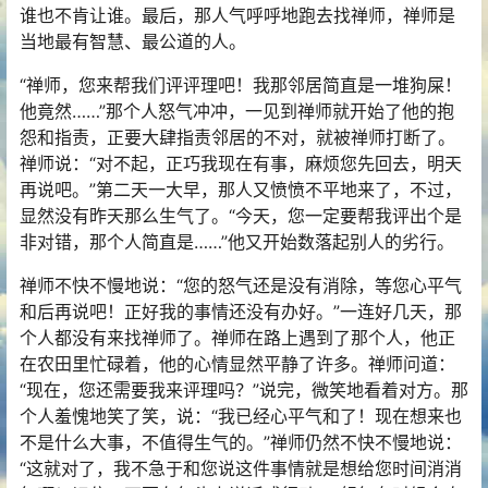
谁也不肯让谁。最后，那人气呼呼地跑去找禅师，禅师是
当地最有智慧、最公道的人。
“禅师，您来帮我们评评理吧！我那邻居简直是一堆狗屎！
他竟然……”那个人怒气冲冲，一见到禅师就开始了他的抱
怨和指责，正要大肆指责邻居的不对，就被禅师打断了。
禅师说：“对不起，正巧我现在有事，麻烦您先回去，明天
再说吧。”第二天一大早，那人又愤愤不平地来了，不过，
显然没有昨天那么生气了。“今天，您一定要帮我评出个是
非对错，那个人简直是……”他又开始数落起别人的劣行。
禅师不快不慢地说：“您的怒气还是没有消除，等您心平气
和后再说吧！正好我的事情还没有办好。”一连好几天，那
个人都没有来找禅师了。禅师在路上遇到了那个人，他正
在农田里忙碌着，他的心情显然平静了许多。禅师问道：
“现在，您还需要我来评理吗？”说完，微笑地看着对方。那
个人羞愧地笑了笑，说：“我已经心平气和了！现在想来也
不是什么大事，不值得生气的。”禅师仍然不快不慢地说：
“这就对了，我不急于和您说这件事情就是想给您时间消消