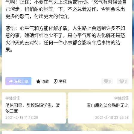
气啊！记住：不要在气头上说话或行动。”怒气有时候会自
己溜走，稍稍耐心地等一下，不必急着发作，否则会惹出
更多的怒气，付出更大的代价。
感悟：心平气和方能化解矛盾。人生路上会遇到许多不如
意的事，磕磕绊绊也少不了，是心平气和的去化解还是怒
火冲天的去对待，任何一件小事都会影响今后事情的结
果。
0
0
海报分享
收藏
举报
学佛感悟
学佛感悟
明信因果，引领妈妈学佛，皈
青山庵的法会殊胜无比
依三宝
2021-2-18 11:13:29
2021-2-18 23:26:58