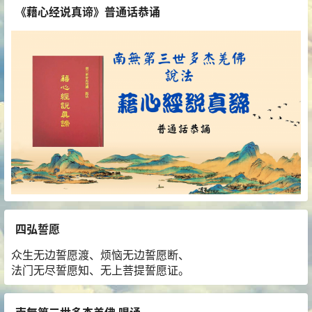
《藉心经说真谛》普通话恭诵
四弘誓愿
众生无边誓愿渡、烦恼无边誓愿断、
法门无尽誓愿知、无上菩提誓愿证。