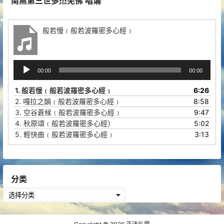
南無第三世多杰羌佛 唱诵
般若慢﹙般若波羅密多心經﹚
音
00:00
00:00
频
播
1.
般若慢﹙般若波羅密多心經﹚
6:26
放
2.
嘎拉之韻﹙般若波羅密多心經﹚
8:58
器
3.
空谷蒼候﹙般若波羅密多心經﹚
9:47
4.
秋原頌﹙般若波羅密多心經）
5:02
5.
輕快曲﹙般若波羅密多心經﹚
3:13
分类
分
类