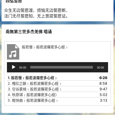
四弘誓愿
众生无边誓愿渡、烦恼无边誓愿断、
法门无尽誓愿知、无上菩提誓愿证。
南無第三世多杰羌佛 唱诵
般若慢﹙般若波羅密多心經﹚
音
00:00
00:00
频
播
1.
般若慢﹙般若波羅密多心經﹚
6:26
放
2.
嘎拉之韻﹙般若波羅密多心經﹚
8:58
器
3.
空谷蒼候﹙般若波羅密多心經﹚
9:47
4.
秋原頌﹙般若波羅密多心經）
5:02
5.
輕快曲﹙般若波羅密多心經﹚
3:13