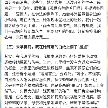
母分开而消失。这些年，她又恢复了活泼开朗的性子，简
直是个“小话痨”，跟我诵《观世音菩萨普门品》能提诸多问
题，一语惊人。在佛法的熏陶下，她会格外留意着身边的
小动物。走在大街上，她发现水泥地上的蚯蚓，我们一起
将之转移到泥土里；下雨天看到鼻涕虫，她会告知我，我
们一起把它放到草丛里。见到悬挂的狗肉，赶紧拉拉我的
衣袖，示意我念超度咒……
（三）未学佛前，我在她纯洁的白纸上滴了“墨点”
其实，在我没学佛前，我根本没教导小妞妞爱护小动物，
还教唆她蔑视与伤害。当时，心里根本没有六道众生平等
的概念，对家里的蟑螂是能踩就踩，丝毫不顾忌它们的伤
痛，还告诉小妞妞：“这是害虫，要踩死。”她小，不懂事，
自然是大人怎么教就怎么做。多少蟑螂命丧我们脚下哦！
这是对生命赤裸裸的蔑视，也是我画的“墨点”！如果天上突
然飞来一只巨大的脚，踩死我们的孩子，我们肯定会捶胸
顿足，伤心无比，面对这突如其来的灾祸是义愤填膺。那
对蟑螂的父亲、母亲和兄弟姐妹来说，难道不是这样吗？