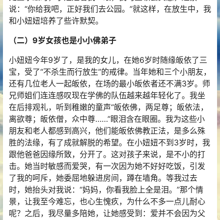
说：“你给我吧，正好我们去公园。”就这样，在放生中，我
和小妞妞培养了些许默契。
（二）9岁女孩也是小小佛弟子
小妞妞今年9岁了，是我的女儿，在她6岁时随缘皈依了三
宝，受了“不杀生而行放生”的戒律。当年她和三个小朋友，
还有几位老人一起皈依，在场的最小皈依者还不满3岁。师
兄师姐们连连感叹现在学佛的队伍越来越年轻化了。我坐
在后排观礼，听到稚嫩的童声“皈依佛，两足尊；皈依法，
离欲尊；皈依僧，众中尊……”眼泪含在眼圈。我为这些小
朋友和老人都感到高兴，他们能皈依佛教正法，是多么殊
胜的法缘，有了成就解脱的希望。在小妞妞不到3岁时，我
跟他爸爸因缘所致，分开了。这对孩子来说，是不小的打
击。她当时敏感而爱哭，有一次因为她不好好吃饭，引发
了我的呵斥，她委屈地躲进房间，蹲在墙角。等我过去
时，她抬头对我说：“妈妈，你看我脸上全是泪。”那个情
景，让我至今难忘，也心生愧疚，为什么不多一点儿耐心
呢？之后，我尽量多陪她，让她感受到：爱并不会因为父