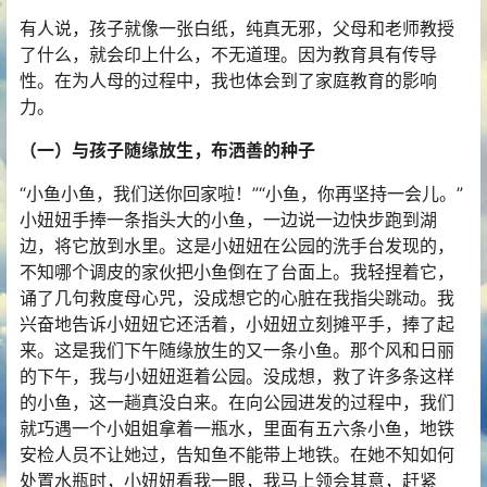
有人说，孩子就像一张白纸，纯真无邪，父母和老师教授
了什么，就会印上什么，不无道理。因为教育具有传导
性。在为人母的过程中，我也体会到了家庭教育的影响
力。
（一）与孩子随缘放生，布洒善的种子
“小鱼小鱼，我们送你回家啦！”“小鱼，你再坚持一会儿。”
小妞妞手捧一条指头大的小鱼，一边说一边快步跑到湖
边，将它放到水里。这是小妞妞在公园的洗手台发现的，
不知哪个调皮的家伙把小鱼倒在了台面上。我轻捏着它，
诵了几句救度母心咒，没成想它的心脏在我指尖跳动。我
兴奋地告诉小妞妞它还活着，小妞妞立刻摊平手，捧了起
来。这是我们下午随缘放生的又一条小鱼。那个风和日丽
的下午，我与小妞妞逛着公园。没成想，救了许多条这样
的小鱼，这一趟真没白来。在向公园进发的过程中，我们
就巧遇一个小姐姐拿着一瓶水，里面有五六条小鱼，地铁
安检人员不让她过，告知鱼不能带上地铁。在她不知如何
处置水瓶时，小妞妞看我一眼，我马上领会其意，赶紧