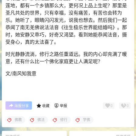
莲地，都有一个乡镇那么大，更何况上品上生呢？那里是
圣凡共处的世界，只有幸福，没有痛苦，有苦也会转为
乐。她听了，眼睛闪闪发光，说我也想去。然后我们一起
恭闻了南无羌佛说法法音《往生极乐世界能结婚吗》。那
时，她安静又乖巧，好奇又渴望。看到她能恭闻法音，摄
受身心，真的太法喜了。
时光静静流淌，修行之路任重道远。我的内心却充满了暖
意，还有什么比一个佛化家庭更让人满足呢？
文/南风知我意
0
0
海报分享
收藏
举报
佛教
佛法
修行
学佛