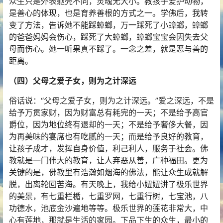
众生只是外表躯壳不同，灵魂无大小。教孩子爱护动物，
是善心的体现，也是育养善根的方式之一。学佛后，我转
变了方法，告诉她不能踩蟑螂，万一踩死了小蟑螂，蟑螂
的爸爸妈妈会伤心，踩死了大蟑螂，蟑螂宝宝会因失去父
母而伤心。她一听果真不踩了。一念之差，就是恶与善的
距离。
（四）父母之爱子女，则为之计深远
俗话说：“父母之爱子女，则为之计深远。”爱之深远，不是
给予万贯家财，因为财富总有耗完的一天；不是给予高官
爵位，因为地位终有退却的一天；不是给予奢侈大餐，因
为再美味的宴席也有吃腻的一天；而是给予良好的教育，
让孩子成才，发挥自身价值，利己利人，服务于社会。佛
教就是一门伟大的教育，让人弃恶从善，广种福田。更为
关键的是，佛教里有浩瀚如烟海的佛法，能让众生成就解
脱，出离轮回苦海。有天晚上，我给小妞妞讲了极乐世界
的美景，有七重栏楯，七重罗网，七重行树，七宝池，八
功德水，池底金沙遍地等等。极乐世界的莲花非常大，中
心有莲地，那就是生活的家园。下品下生的众生，最小的