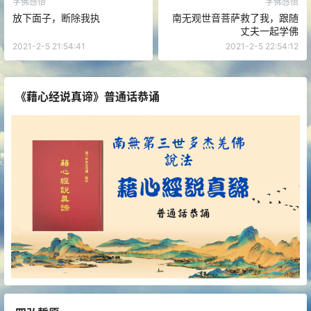
学佛感悟
学佛感悟
放下面子，断除我执
南无观世音菩萨救了我，跟随
丈夫一起学佛
2021-2-5 21:54:41
2021-2-5 22:54:12
《藉心经说真谛》普通话恭诵