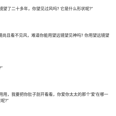
镜望了二十多年，你望见过风吗? 它是什么形状呢?”
远镜尚且看不见风，难道你能用望远镜望见神吗? 你用望远镜望
”
用用，我要把你肚子剖开看看，你爱你太太的那个‘爱’在哪一
呢?”