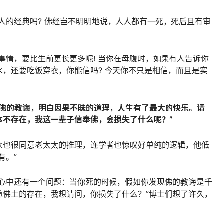
人的经典吗? 佛经岂不明明地说，人人都有一死，死后且有审
事情，要比生前更长更多呢! 当你在母腹时，如果有人告诉你
，还要吃饭穿衣，你能信吗? 今天你不只是相信，而且是实
了佛的教诲，明白因果不昧的道理，人生有了最大的快乐。请
本不存在，我这一辈子信奉佛，会损失了什么呢？”
众也很同意老太太的推理，连学者也惊叹好单纯的逻辑，他低
有。”
我心中还有一个问题：当你死的时候，假如你发现佛的教诲是千
道佛土的存在，我想请问，你损失了什么？”博士们想了许久，