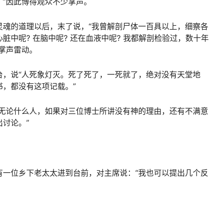
”因此博得观众不少掌声。
灵魂的道理以后，末了说，“我曾解剖尸体一百具以上，细察各
中呢? 在脑中呢? 还在血液中呢? 我都解剖检验过，数十年
掌声雷动。
台，说“人死象灯灭。死了死了，一死就了，绝对没有天堂地
，都没有这项记载。”
“无论什么人，如果对三位博士所讲没有神的理由，还有不满意
讨论。”
有一位乡下老太太进到台前，对主席说：“我也可以提出几个反