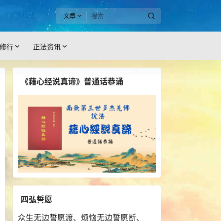
文章
修行
正法资讯
《藉心经说真谛》普通话恭诵
四弘誓愿
众生无边誓愿渡、烦恼无边誓愿断、