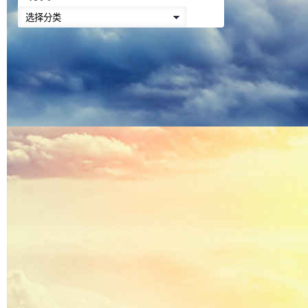
降
分
低
类
音
量。