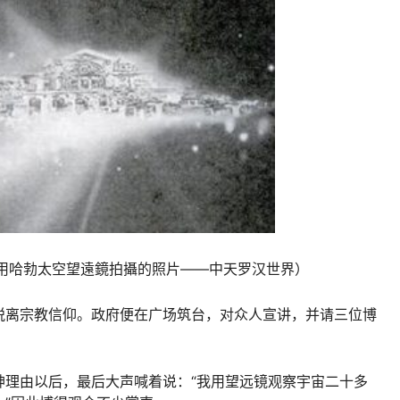
用哈勃太空望遠鏡拍攝的照片——中天罗汉世界）
脱离宗教信仰。政府便在广场筑台，对众人宣讲，并请三位博
神理由以后，最后大声喊着说：“我用望远镜观察宇宙二十多