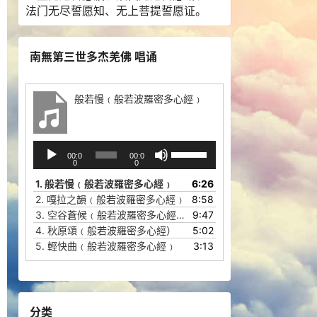
法门无尽誓愿知、无上菩提誓愿证。
南無第三世多杰羌佛 唱诵
般若慢﹙般若波羅密多心經﹚
音
使
00:0
00:0
频
用
0
0
播
上
1.
般若慢﹙般若波羅密多心經﹚
6:26
放
/
2.
嘎拉之韻﹙般若波羅密多心經﹚
8:58
器
下
3.
空谷蒼候﹙般若波羅密多心經﹚
9:47
箭
4.
秋原頌﹙般若波羅密多心經）
5:02
头
5.
輕快曲﹙般若波羅密多心經﹚
3:13
键
来
增
高
分类
或