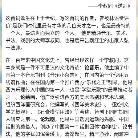
——李叔同《送别》
这首词诞生在上个世纪，写这首词的作者，曾被林语堂评
价“是我们时代里最有才华的几位天才之一，也是最奇特的
一个人，最遗世而独立的一个人。”他是精通音乐、美术、
书法、戏剧的大师李叔同，也是后来告别红尘的出家人弘
一法师。
在一百年来中国文化史上，曾经出现这样一个李叔同，这
本身就是一件不可思议的文化奇迹：
论音乐
，他主编了中
国第一本音乐期刊《音乐小杂志》；在国内第一个使用五
线谱作曲；在在国内第一个推广西方“乐器之王”钢琴。他是
西方乐理传入中国的第一人，也是“学堂乐歌”的最早推动者
之一。
论绘画
，他广泛引进西方的美术派别和艺术思潮，
组织西洋画研究会，他撰写的《西洋美术史》、《欧洲文
学之概观》、《石膏模型用法》等著述，皆创下同时期国
人研究之第一。
论戏剧
，他是中国话剧运动的先驱、中国
话剧的奠基人，创办了中国第一个话剧团体“春柳社”。
论书
法
，他的字犹如浑金璞玉，清凉超尘，精严净妙，闲雅冲