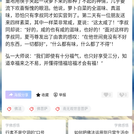
重地用筷子夹起一块萝卜来的那种了不起的神情，几乎要
流下欢喜惭愧的眼泪。他说，萝卜白菜的全滋味、真滋
味，恐怕只有李叔同才如实尝到了。第二天有一位朋友送
来四样素菜，其中一样菜非常咸，夏说：“这太咸了！”李叔
同却说：“好的，咸的也有咸的滋味，也好的！”面对这样的
李叔同，夏丏尊发出了由衷的感叹：“在他世间竟没有不好
的东西，一切都好”，“什么都有味，什么都了不得”！
弘一大师说：“我们即使有十分福气，也只好享受三分，知
道幸福来之不易，并懂得惜福培福才会有福！”
0
0
海报分享
收藏
举报
佛法
佛菩萨
南无观世音菩萨
学佛感悟
学佛感悟
行孝不是空洞的“口号
如何把佛法运用到日常生活中