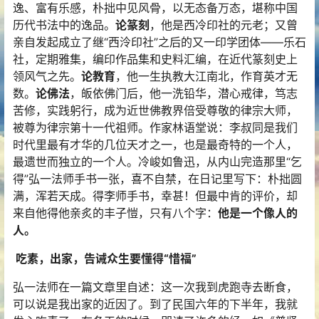
逸、富有乐感，朴拙中见风骨，以无态备万态，堪称中国
历代书法中的逸品。
论篆刻
，他是西冷印社的元老；又曾
亲自发起成立了继“西泠印社”之后的又一印学团体——乐石
社，定期雅集，编印作品集和史料汇编，在近代篆刻史上
领风气之先。
论教育
，他一生执教大江南北，作育英才无
数。
论佛法
，皈依佛门后，他一洗铅华，潜心戒律，笃志
苦修，实践躬行，成为近世佛教界倍受尊敬的律宗大师，
被尊为律宗第十一代祖师。作家林语堂说：李叔同是我们
时代里最有才华的几位天才之一，也是最奇特的一个人，
最遗世而独立的一个人。冷峻如鲁迅，从内山完造那里“乞
得”弘一法师手书一张，喜不自禁，在日记里写下：朴拙圆
满，浑若天成。得李师手书，幸甚！但最中肯的评价，却
来自他得他亲炙的丰子愷，只有八个字：
他是一个像人的
人。
吃素，出家，告诫众生要懂得“惜福”
弘一法师在一篇文章里自述：这一次我到虎跑寺去断食，
可以说是我出家的近因了。到了民国六年的下半年，我就