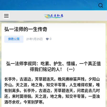
弘一法师的一生传奇
0
佛教公案
21年1月25日
弘一法师李叔同：吃素、护生、惜福，一个真正值
得我们铭记的人！（一）
长亭外，古道边，芳草碧连天。
晚风拂柳笛声残，夕阳山
外山。
天之涯，地之角，知交半零落，
人生难得欢聚，唯
有别离多。
长亭外，古道边，芳草碧连天，
问君此去几时
还，来时莫徘徊。
天之涯，地之角，知交半零落，
一壶浊
酒尽余欢，今宵别梦寒。