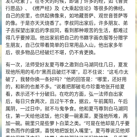
发心吃素了。在冬天的时候，即请了许多的经，如《普贤
行愿品》、《楞严经》及《大乘起信论》等很多的佛经。
自己的房里，也供起佛像来，如地藏菩萨、观世音菩萨等
的像。于是亦天天烧香了。李叔同出家后，许多朋友、弟
子去探望出家后的李叔同，看到那种艰苦的生活，都难过
得几乎要掉泪。他出家前把自己的书籍字画衣服等分赠学
生朋友，自己仅带着简单的日常用品入山，他出家多年
后，很多物品已经破烂不堪，仍不肯更换。
有一次，法师受好友夏丏尊之邀到白马湖同住几日，夏发
现他所用的毛巾“黑而且破烂不堪”，忍不住说：“这毛巾太
破了，我替你换一条好吗？”他的回答是：“哪里，还好用
的，和新的也差不多。”说着把那破毛巾珍重地张开给夏
看，表示还不十分破旧。在吃的方面，弘一法师自出家
后，每日只食两次，且过午不食，据云，午前属阳，午后
属阴，一过日中，就不与鬼争食。他和夏丏尊到白马湖同
住，第一天给他送饭，他只要一碗素菜，夏强他所难，再
加一碗。碗里只是些萝卜白菜之类。“可是在他却是几乎要
变色而作的盛馔，喜悦地把饭划入嘴里”。夏丏尊说见他郑