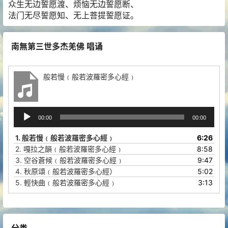
众生无边誓愿渡、烦恼无边誓愿断、
法门无尽誓愿知、无上菩提誓愿证。
南無第三世多杰羌佛 唱诵
般若慢﹙般若波羅密多心經﹚
音
00:00
00:00
频
播
1.
般若慢﹙般若波羅密多心經﹚
6:26
放
2.
嘎拉之韻﹙般若波羅密多心經﹚
8:58
器
3.
空谷蒼候﹙般若波羅密多心經﹚
9:47
4.
秋原頌﹙般若波羅密多心經）
5:02
5.
輕快曲﹙般若波羅密多心經﹚
3:13