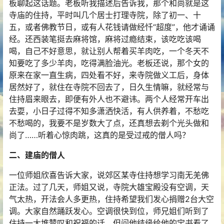
板聊起这话题。老板听我描述后告诉我，那个和尚就是这
寺庙的住持，平时叫几个居士打理寺院，除了初一、十
五，或者佛教节日，或有人花钱请做经忏“超度”，他才诵诵
经。还西装笔挺去麻将馆，麻将过瘾结束，该吃吃该喝
喝，自己不好意思，就让别人帮着买羊肉吃，一个冬天不
知要吃了多少羊肉，吃得满脸油光。老板还说，那个女的
原来在家一直生病，四处看不好，来寺院做义工后，身体
居然好了，就住在寺院不回去了，日久生情嘛，就经常与
住持眉来眼去，即便有外人也不避讳。两个人经常开车出
去耍，小日子过得不知多潇洒快活，有人供养着，不愁吃
不愁喝的，我要不是岁数大了点，还真想去剃个光头做和
尚了……听着心惊肉跳，这真的是受过戒的僧人吗？
二、建庙的僧人
一位师姐欣喜告诉大家，说郊区某寺住持想学习南无羌佛
正法。过了几天，师姐又说，寺院大雄宝殿没有空调，天
气太热，开法会人多更热，住持希望我们发心捐赠2台大空
调。大家自然踊跃发心。空调很快到位，师兄姐们听到了
住持一大堆赞叹和祝福的话。但问他结缘给他的宝书看了