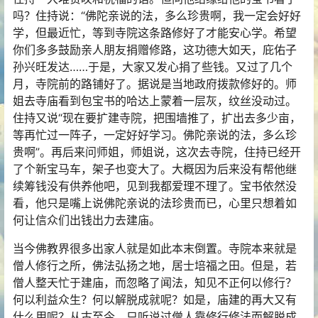
吗？住持说：“佛陀亲说的法，多么珍贵啊，我一定会好好
学，但最近忙，等到寺院这条路修好了才能安心学。希望
你们多多鼓励亲人朋友捐赠修路，这功德大如天，庇佑子
孙兴旺发达……于是，大家又发心捐了些钱。又过了几个
月，寺院前的路铺好了。据说是当地政府拨款修好的。师
姐去寺庙看到包宝书的哈达上蒙着一层灰，纹丝没动过。
住持又说“现在要扩建寺院，把围墙推了，扩出去多少亩，
等再忙过一阵子，一定好好学习。佛陀亲说的法，多么珍
贵啊”。再后来问师姐，师姐说，这次去寺院，住持已经开
了个新宝马车，架子也变大了。大概因为后来没有帮他继
续筹钱没有供养他吧，见到我都爱理不理了。宝书依然没
看，他只是嘴上说佛陀亲说的法珍贵而已，心里只想着如
何让信众们出钱出力去建庙。
当今佛教界很多出家人就是如此本末倒置。寺院本来就是
僧人修行之所，佛法弘扬之地，居士培福之田。但是，若
僧人整天忙于建庙，而忽略了闻法，知见不正何以修行？
何以利益众生？何以解脱成就呢？如是，庙建的再大又有
什么用呢？从古至今，只听说过僧人靠修行修法而解脱成