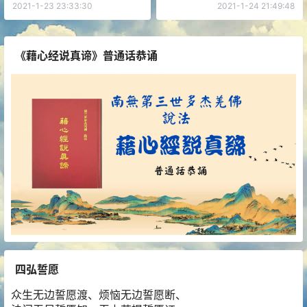
2021-1-23 23:33:30
2021-1-24 21:49:48
《藉心经说真谛》普通话恭诵
四弘誓愿
众生无边誓愿渡、烦恼无边誓愿断、