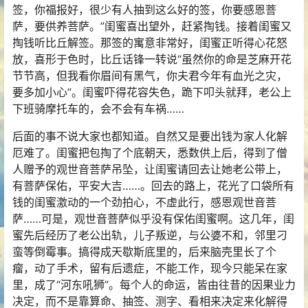
签，你福报好，很少有人抽到这么好的签，你要感恩菩
萨，要供养菩萨。”闺蜜喜出望外，赶紧掏钱。接着闺蜜又
掏钱听比丘解签。那签的寓意非常好，闺蜜正听得心花怒
放，喜形于色时，比丘话锋一转说“虽然你的命是芝麻开花
节节高，但我看你眉间有黑气，你夫君今年有血光之灾，
要多加小心”。闺蜜吓得花容失色，跪下叩头就拜，老公上
下班骑摩托车的，会不会有车祸……
后面的事不说大家也都知道。自然又是要出钱为家人化解
厄难了。闺蜜把包掏了个底朝天，悉数供上后，得到了僧
人赠予的观世音菩萨吊坠，让闺蜜请回去让她老公带上，
有菩萨保佑，平安大吉……。回去的路上，花光了口袋所有
钱的闺蜜激动的一个劲拍心，不虚此行，感恩观世音菩
萨……可是，观世音菩萨似乎没有保佑闺蜜啊。这几年，闺
蜜先后经历了老公出轨，儿子叛逆，与公婆不和，邻里刁
蛮等倒霉事。搞得成天歇斯底里的，后来脑壳里长了个
瘤，动了手术，留有后遗症，不能工作，现今只能呆在家
里，成了“河东吼狮”。每个人的命运，皆由往昔的因果业力
决定，而不是靠算命、抽签、测字、看相来决定来化解得