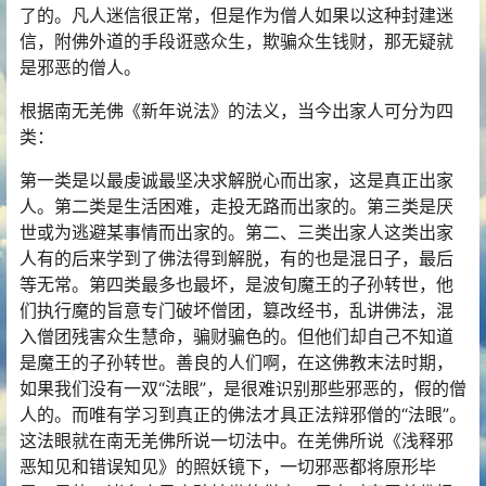
了的。凡人迷信很正常，但是作为僧人如果以这种封建迷
信，附佛外道的手段诳惑众生，欺骗众生钱财，那无疑就
是邪恶的僧人。
根据南无羌佛《新年说法》的法义，当今出家人可分为四
类：
第一类是以最虔诚最坚决求解脱心而出家，这是真正出家
人。第二类是生活困难，走投无路而出家的。第三类是厌
世或为逃避某事情而出家的。第二、三类出家人这类出家
人有的后来学到了佛法得到解脱，有的也是混日子，最后
等无常。第四类最多也最坏，是波旬魔王的子孙转世，他
们执行魔的旨意专门破坏僧团，篡改经书，乱讲佛法，混
入僧团残害众生慧命，骗财骗色的。但他们却自己不知道
是魔王的子孙转世。善良的人们啊，在这佛教末法时期，
如果我们没有一双“法眼”，是很难识别那些邪恶的，假的僧
人的。而唯有学习到真正的佛法才具正法辩邪僧的“法眼”。
这法眼就在南无羌佛所说一切法中。在羌佛所说《浅释邪
恶知见和错误知见》的照妖镜下，一切邪恶都将原形毕