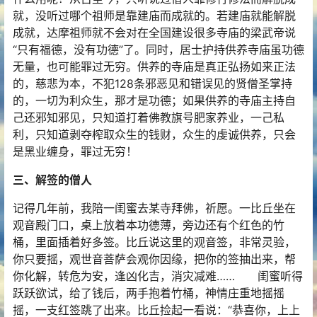
就，没听过哪个祖师是靠建庙而成就的。若建庙就能解脱
成就，达摩祖师就不会对在全国建设很多寺庙的梁武帝说
“只有福德，没有功德”了。同时，居士护持供养寺庙虽功德
无量，也可能罪过无穷。供养的寺庙是真正弘扬如来正法
的，慈悲为本，不犯128条邪恶见和错误见的贤僧圣掌持
的，一切为利众生，那才是功德；如果供养的寺庙主持自
己还邪知邪见，只知道打着佛教旗号肥家养业，一己私
利，只知道剥夺榨取众生的钱财，众生的虔诚供养，只会
是黑业缠身，罪过无穷！
三、解签的僧人
记得几年前，我陪一闺蜜去某寺拜佛，祈愿。一比丘坐在
观音殿门口，桌上放着本功德薄，旁边还有个红色的竹
桶，里面插着好多签。比丘说这里的观音签，非常灵验，
你只要摇，观世音菩萨会观你因缘，把你的签抽出来，帮
你化解，转危为安，逢凶化吉，消灾减难…… 闺蜜听得
跃跃欲试，给了钱后，两手抱着竹桶，神情庄重地摇摇
摇，一支红签跳了出来。比丘捡起一看说：“恭喜你，上上