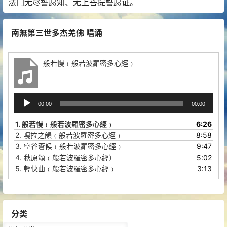
法门无尽誓愿知、无上菩提誓愿证。
南無第三世多杰羌佛 唱诵
般若慢﹙般若波羅密多心經﹚
音
00:00
00:00
频
播
1.
般若慢﹙般若波羅密多心經﹚
6:26
放
2.
嘎拉之韻﹙般若波羅密多心經﹚
8:58
器
3.
空谷蒼候﹙般若波羅密多心經﹚
9:47
4.
秋原頌﹙般若波羅密多心經）
5:02
5.
輕快曲﹙般若波羅密多心經﹚
3:13
分类
分