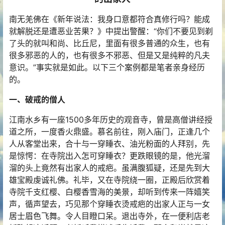
南无羌佛在《新年说法：我身口意都符合真修行吗？能成
就解脱还是遭恶业苦果？》中提出警醒：“你们不要见到剃
了头的就叫和尚、比丘尼，里面有很多普通的众生，也有
很多邪恶的人的，也有很多不邪恶、但是又是纯粹的凡夫
意识。”事实就是如此。以下三个案例都是笔者亲身经历
的。
一、破戒的僧人
江南水乡有一座1500多年历史的观音寺，曾是高僧讲经授
道之所，一度香火鼎盛。慕名前往，刚入庙门，正逢几个
人从客堂出来，合十与一穿睡衣、油光粉面的人拜别，先
是惊愕：在寺院出入怎可穿睡衣？更跌眼镜的是，他光溜
溜的头上竟然有出家人的戒疤。虽满腹狐疑，还是先到大
雄宝殿虔诚礼佛。礼毕，又在寺院绕一圈，正殿后欣赏着
寺院千支红樱、白樱香雪海的美景，却听到传来一阵嬉笑
声，循声望去，巧见那个穿睡衣烫戒疤的出家人正与一女
居士眉色飞舞。令人目瞪口呆。退出寺外，在一便利店老