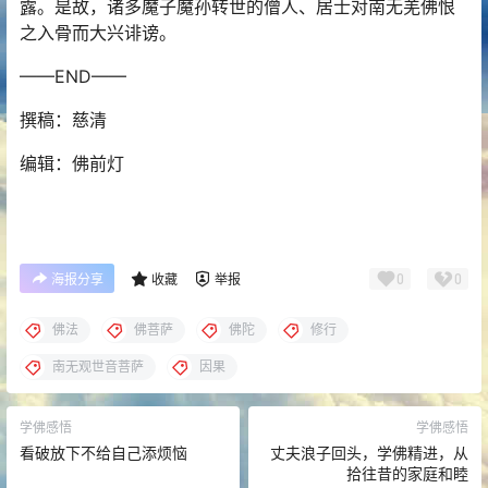
露。是故，诸多魔子魔孙转世的僧人、居士对南无羌佛恨
之入骨而大兴诽谤。
——END——
撰稿：慈清
编辑：佛前灯
0
0
海报分享
收藏
举报
佛法
佛菩萨
佛陀
修行
南无观世音菩萨
因果
学佛感悟
学佛感悟
看破放下不给自己添烦恼
丈夫浪子回头，学佛精进，从
拾往昔的家庭和睦