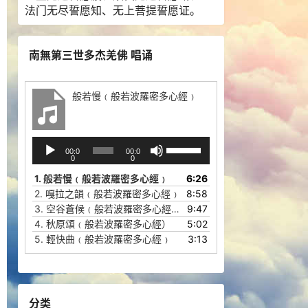
法门无尽誓愿知、无上菩提誓愿证。
南無第三世多杰羌佛 唱诵
般若慢﹙般若波羅密多心經﹚
音
使
00:0
00:0
频
用
0
0
播
上
1.
般若慢﹙般若波羅密多心經﹚
6:26
放
/
2.
嘎拉之韻﹙般若波羅密多心經﹚
8:58
器
下
3.
空谷蒼候﹙般若波羅密多心經﹚
9:47
箭
4.
秋原頌﹙般若波羅密多心經）
5:02
头
5.
輕快曲﹙般若波羅密多心經﹚
3:13
键
来
增
高
分类
或