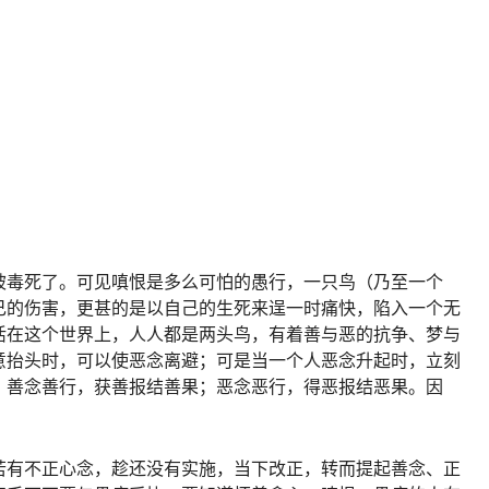
：
被毒死了。可见嗔恨是多么可怕的愚行，一只鸟（乃至一个
己的伤害，更甚的是以自己的生死来逞一时痛快，陷入一个无
活在这个世界上，人人都是两头鸟，有着善与恶的抗争、梦与
意抬头时，可以使恶念离避；可是当一个人恶念升起时，立刻
。善念善行，获善报结善果；恶念恶行，得恶报结恶果。因
若有不正心念，趁还没有实施，当下改正，转而提起善念、正