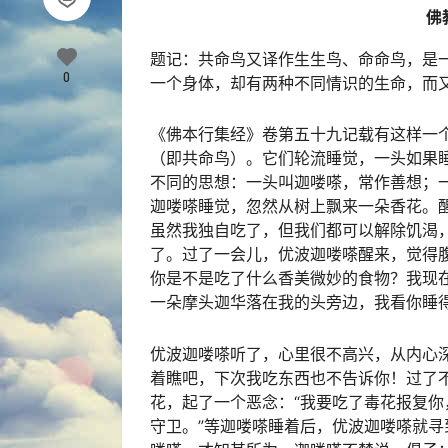
佛
题记：共命鸟又译作生生鸟、命命鸟，是一
0
一个身体，却有两种不同情识的生命，而
《佛本行集经》卷第五十九记载有这样一
（即共命鸟）。它们轮流睡觉，一头如果
不同的思想：一头叫迦喽嗏，常作善想；
迦喽嗏睡觉，忽然从树上飘来一朵香花。
虽然我独自吃了，但我们都可以解除饥渴
了。过了一会儿，优波迦喽嗏醒来，觉得
你是不是吃了什么香美微妙的食物？我现在
一朵摩头迦华落在我的头旁边，我看你睡
优波迦喽嗏听了，心里很不高兴，从内心
着瞧吧，下次我吃东西也不告诉你！过了
花，起了一个恶念：“我要吃了毒花报复你
守卫。”等迦喽嗏睡着后，优波迦喽嗏就