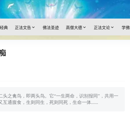
经典
正法文告
佛法圣迹
高僧大德
正法文论
学佛
痴
二头之禽鸟，即两头鸟。它“一生两命，识别报同”，共用一
通腹食，生则同生，死则同死，生命一体......