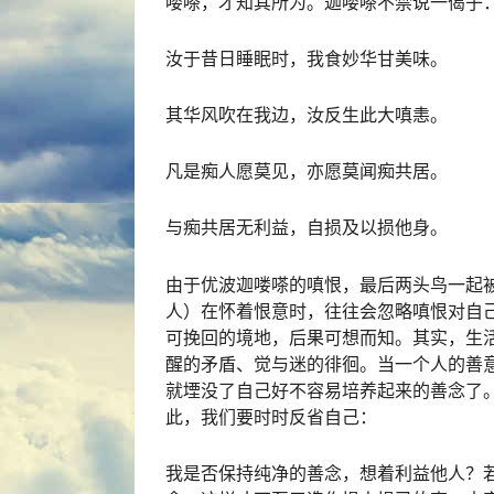
喽嗏，才知其所为。迦喽嗏不禁说一偈子
汝于昔日睡眠时，我食妙华甘美味。
其华风吹在我边，汝反生此大嗔恚。
凡是痴人愿莫见，亦愿莫闻痴共居。
与痴共居无利益，自损及以损他身。
由于优波迦喽嗏的嗔恨，最后两头鸟一起
人）在怀着恨意时，往往会忽略嗔恨对自
可挽回的境地，后果可想而知。其实，生
醒的矛盾、觉与迷的徘徊。当一个人的善
就堙没了自己好不容易培养起来的善念了
此，我们要时时反省自己：
我是否保持纯净的善念，想着利益他人？