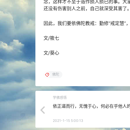
念，这样才不至于造作损人损已的事。大
还没有伤害别人之前，自己就深受其害了
因此，我们要依佛陀教戒：勤修“戒定慧”
文/筱七
文/葵心
佛陀
学佛感悟
依正道而行，无愧于心，何必在乎他人
2021-1-15 5:00:13