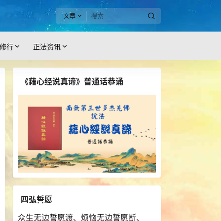
文章
修行
正法资讯
《藉心经说真谛》普通话恭诵
四弘誓愿
众生无边誓愿渡、烦恼无边誓愿断、