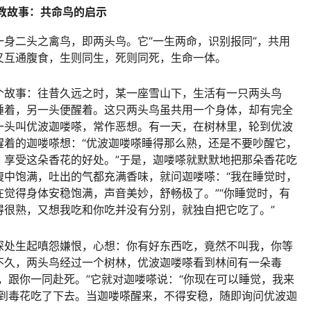
教故事：共命鸟的启示
身二头之禽鸟，即两头鸟。它“一生两命，识别报同”，共用
又互通腹食，生则同生，死则同死，生命一体。
个故事：往昔久远之时，某一座雪山下，生活有一只两头鸟
睡着，另一头便醒着。这只两头鸟虽共用一个身体，却有完全
一头叫优波迦喽嗏，常作恶想。有一天，在树林里，轮到优波
醒着的迦喽嗏想：“优波迦喽嗏睡得那么熟，还是不要吵醒它，
，享受这朵香花的好处。”于是，迦喽嗏就默默地把那朵香花吃
腹中饱满，吐出的气都充满香味，就问迦喽嗏：“我在睡觉时，
觉得身体安稳饱满，声音美妙，舒畅极了。”“你睡觉时，有
得很熟，又想我吃和你吃并没有分别，就独自把它吃了。”
深处生起嗔怨嫌恨，心想：你有好东西吃，竟然不叫我，你等
不久，两头鸟经过一个树林，优波迦喽嗏看到林间有一朵毒
，跟你一同赴死。”它就对迦喽嗏说：“你现在可以睡觉，我来
寻到毒花吃了下去。当迦喽嗏醒来，不得安稳，随即询问优波迦