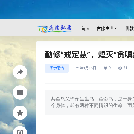
首页
古佛住世
佛教
勤修“戒定慧”，熄灭“贪嗔
0
51
学佛感悟
21年1月15日
共命鸟又译作生生鸟、命命鸟，是一身
个身体，却有两种不同情识的生命，而又互