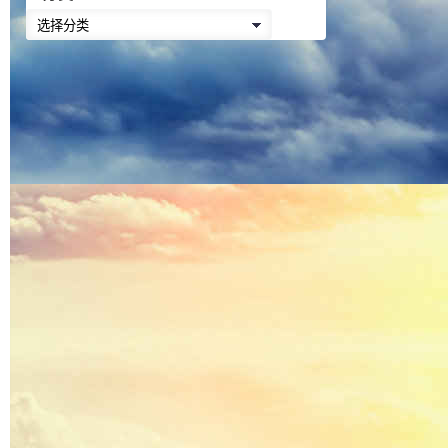
降
分
低
类
音
量。