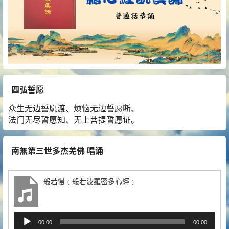
四弘誓愿
众生无边誓愿渡、烦恼无边誓愿断、
法门无尽誓愿知、无上菩提誓愿证。
南無第三世多杰羌佛 唱诵
般若慢﹙般若波羅密多心經﹚
音
00:00
00:00
频