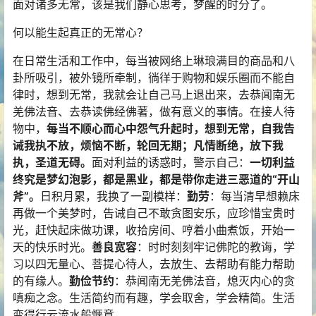
面对诸多无常，该是我们静心思考，梦醒的时分了。
何以能生起真正的无常心？
在日常生活和工作中，每当被网络上琳琅满目的商品和八
卦所吸引，被外镜所牵制，徜徉于购物和娱乐圈而不能自
律时，想到无常，我就会让自己马上退出来，去恭闻南无
羌佛法音、去恭读佛经佛著，做有意义的事情。在接人待
物中，
每当不顺心而心中怨气升起时，想到无常，自我告
诫我执不放，烦恼不断，轮回无期；凡情断绝，放下我
执，圣道无碍。
面对利益的诱惑时，警示自己：
一切利益
终究是梦幻泡影，都是黑业，都是带你走进三恶道的“开山
斧”。
日积月累，我换了一副模样：
勤劳
：每当清早想赖床
再做一个美梦时，告诫自己不敢贪图安乐，应珍惜宝贵时
光，赶快起床做功课，收拾房间、哼着小曲煮饭，开始一
天的快乐时光。
善良宽容
：时时刻刻牢记佛陀的教诲，学
习以四无量心、菩提心待人，去放生、去帮助有能力帮助
的有缘人。
勤俭节约
：恭闻南无羌佛法音，熄灭内心的贪
嗔痴之念。生活简约而有趣，学会取舍，学会精简。生活
变得行云流水般惬意。