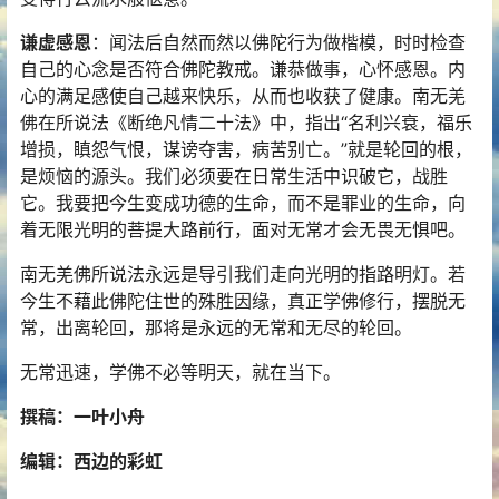
谦虚感恩
：闻法后自然而然以佛陀行为做楷模，时时检查
自己的心念是否符合佛陀教戒。谦恭做事，心怀感恩。内
心的满足感使自己越来快乐，从而也收获了健康。南无羌
佛在所说法《断绝凡情二十法》中，指出“名利兴衰，福乐
增损，瞋怨气恨，谋谤夺害，病苦别亡。”就是轮回的根，
是烦恼的源头。我们必须要在日常生活中识破它，战胜
它。我要把今生变成功德的生命，而不是罪业的生命，向
着无限光明的菩提大路前行，面对无常才会无畏无惧吧。
南无羌佛所说法永远是导引我们走向光明的指路明灯。若
今生不藉此佛陀住世的殊胜因缘，真正学佛修行，摆脱无
常，出离轮回，那将是永远的无常和无尽的轮回。
无常迅速，学佛不必等明天，就在当下。
撰稿：一叶小舟
编辑：西边的彩虹