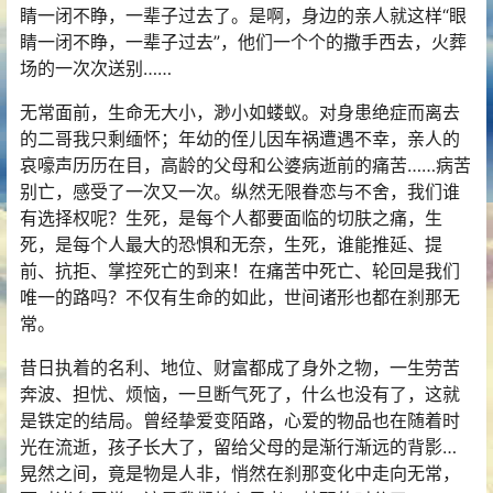
睛一闭不睁，一辈子过去了。是啊，身边的亲人就这样“眼
睛一闭不睁，一辈子过去”，他们一个个的撒手西去，火葬
场的一次次送别……
无常面前，生命无大小，渺小如蝼蚁。对身患绝症而离去
的二哥我只剩缅怀；年幼的侄儿因车祸遭遇不幸，亲人的
哀嚎声历历在目，高龄的父母和公婆病逝前的痛苦……病苦
别亡，感受了一次又一次。纵然无限眷恋与不舍，我们谁
有选择权呢？生死，是每个人都要面临的切肤之痛，生
死，是每个人最大的恐惧和无奈，生死，谁能推延、提
前、抗拒、掌控死亡的到来！在痛苦中死亡、轮回是我们
唯一的路吗？不仅有生命的如此，世间诸形也都在刹那无
常。
昔日执着的名利、地位、财富都成了身外之物，一生劳苦
奔波、担忧、烦恼，一旦断气死了，什么也没有了，这就
是铁定的结局。曾经挚爱变陌路，心爱的物品也在随着时
光在流逝，孩子长大了，留给父母的是渐行渐远的背影…
晃然之间，竟是物是人非，悄然在刹那变化中走向无常，