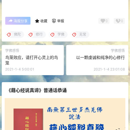
0
0
海报分享
收藏
举报
佛陀
修行
学佛
无常
学佛感悟
学佛感悟
鸟笼效应，请打开心灵上的鸟
以一颗虔诚和纯净的心修行
笼
2021-1-4 5:00:01
2021-1-4 23:01:08
《藉心经说真谛》普通话恭诵