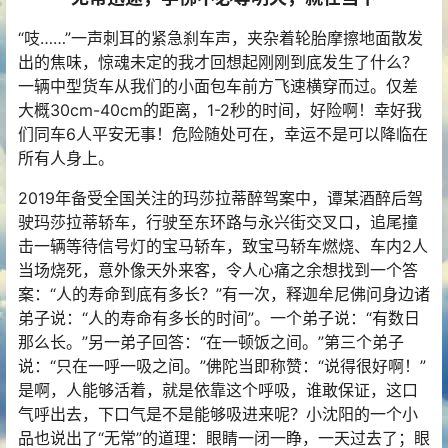
“吱……”一声刺耳的紧急刹车声，夹杂着轮胎摩擦地面散发
出的焦味，惊魂未定的我才回想起刚刚到底发生了什么？
一辆中型货车从我们的小面包车前方飞速横穿而过。仅差
大概30cm-40cm的距离，1-2秒的时间，好险啊！幸好我
们同车6人平安无事！危险随处可在，幸运不是可以降临在
所有人身上。
2019年备受全国关注的玛莎拉蒂醉驾案中，谭某酒醉后驾
驶玛莎拉蒂轿车，行驶至东环路与永兴街交叉口，追尾撞
击一辆等待信号灯的宝马轿车，致宝马轿车燃烧、车内2人
当场烧死，意外像天外来客，令人心痛之余想找到一个答
案：“人的寿命到底有多长？”有一次，释迦牟尼佛问身边诸
弟子说：“人的寿命有多长的时间”。一个弟子说：“有数日
那么长。”另一弟子回答：“在一顿饭之间。”第三个弟子
说：“只在一呼一吸之间。”佛陀当即称赞：“说得很好啊！”
是啊，人能够活着，就是依靠这个呼吸，谁敢保证，这口
气呼出去，下口气是不是能够吸进来呢？小沈阳的一个小
品也说出了“无常”的道理：眼睛一闭一睁，一天过去了；眼