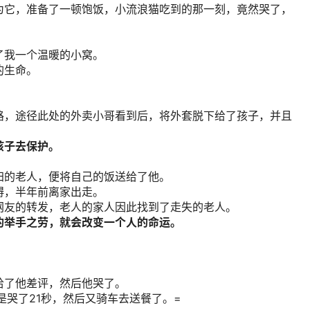
为它，准备了一顿饱饭，小流浪猫吃到的那一刻，竟然哭了，
。
了我一个温暖的小窝。
的生命。
路，途径此处的外卖小哥看到后，将外套脱下给了孩子，并且
孩子去保护。
归的老人，便将自己的饭送给了他。
碍，半年前离家出走。
网友的转发，老人的家人因此找到了走失的老人。
的举手之劳，就会改变一个人的命运。
。
给了他差评，然后他哭了。
是哭了21秒，然后又骑车去送餐了。=