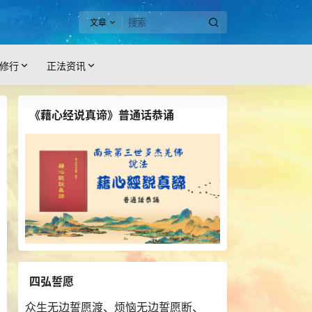
文章
修行
正法资讯
《藉心经说真谛》普通话恭诵
四弘誓愿
众生无边誓愿渡、烦恼无边誓愿断、