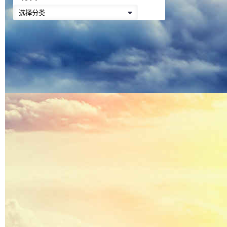
降
分
低
类
音
量。