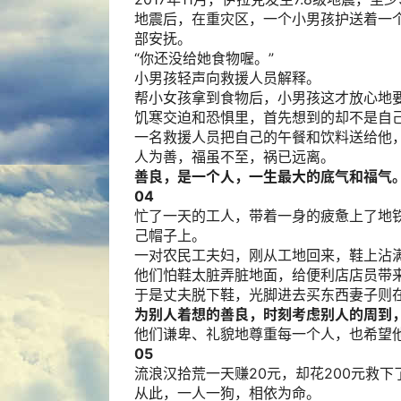
地震后，在重灾区，一个小男孩护送着一
部安抚。
“你还没给她食物喔。”
小男孩轻声向救援人员解释。
帮小女孩拿到食物后，小男孩这才放心地
饥寒交迫和恐惧里，首先想到的却不是自
一名救援人员把自己的午餐和饮料送给他
人为善，福虽不至，祸已远离。
善良，是一个人，一生最大的底气和福气
04
忙了一天的工人，带着一身的疲惫上了地
己帽子上。
一对农民工夫妇，刚从工地回来，鞋上沾
他们怕鞋太脏弄脏地面，给便利店店员带
于是丈夫脱下鞋，光脚进去买东西妻子则
为别人着想的善良，时刻考虑别人的周到
他们谦卑、礼貌地尊重每一个人，也希望
05
流浪汉拾荒一天赚20元，却花200元救
从此，一人一狗，相依为命。