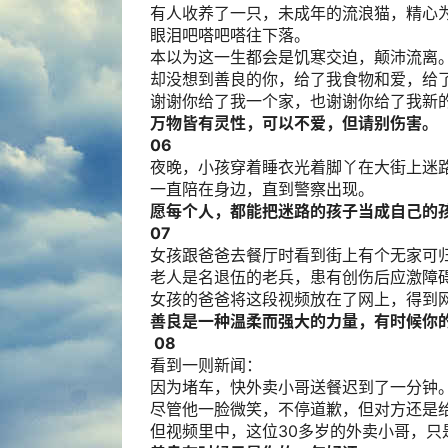
有人收养了一只，未成年的流浪猫，精心
眼泪吧嗒吧嗒往下落。
本以为这一生都会是饥寒交迫，颠沛流离
却没想到善良的你，给了我食物和爱，给
谢谢你给了我一个家，也谢谢你给了我新
万物皆有灵性，可以不爱，但请别伤害。
06
夜晚，小孩穿着睡衣光着脚丫在大街上迷
一直陪在身边，直到警察出现。
愿每个人，都能把迷路的孩子当成自己的
07
女孩跟爸爸去餐厅时看到街上有个无家可
老人是名退伍的老兵，患有创伤后应激障
女孩的爸爸将这段视频放在了网上，得到
善良是一种温柔而强大的力量，有时候你
08
看到一则新闻：
因为堵车，快外卖小哥送餐迟到了一分钟
尽管他一脸微笑，不停道歉，但对方还是
但视频里中，这位30多岁的外卖小哥，只