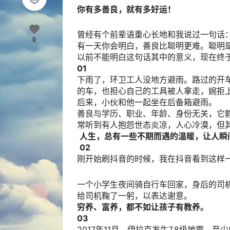
你有多善良，就有多好运！
曾经有个前辈语重心长地和我说过一句话
0
有一天你会明白，善良比聪明更难。聪明
以前不能明白这句话其中的意义，现在终
01
下雨了，环卫工人没地方避雨。路过的开
的车，也担心自己的工具被人拿走，婉拒
后来，小伙和他一起坐在后备箱避雨。
善良与学历、职业、年龄、身份无关，它
常听到有人抱怨世态炎凉，人心冷漠，但
人生，总有一些不期而遇的温暖，让人瞬
02
刚开始刷抖音的时候，我在抖音看到这样
一个小学生夜间骑自行车回家，身后的司
给司机鞠了一躬，以表达谢意。
穷养、富养，都不如让孩子有教养。
03
2017年11月，伊拉克发生7.8级地震，至