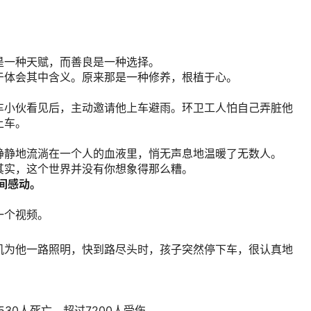
：
是一种天赋，而善良是一种选择。
于体会其中含义。原来那是一种修养，根植于心。
车小伙看见后，主动邀请他上车避雨。环卫工人怕自己弄脏他
上车。
静静地流淌在一个人的血液里，悄无声息地温暖了无数人。
其实，这个世界并没有你想象得那么糟。
间感动。
一个视频。
机为他一路照明，快到路尽头时，孩子突然停下车，很认真地
少530人死亡，超过7200人受伤。