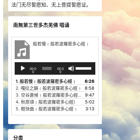
法门无尽誓愿知、无上菩提誓愿证。
南無第三世多杰羌佛 唱诵
般若慢﹙般若波羅密多心經﹚
音
使
00:0
00:0
频
用
0
0
播
上
1.
般若慢﹙般若波羅密多心經﹚
6:26
放
/
2.
嘎拉之韻﹙般若波羅密多心經﹚
8:58
器
下
3.
空谷蒼候﹙般若波羅密多心經﹚
9:47
箭
4.
秋原頌﹙般若波羅密多心經）
5:02
头
5.
輕快曲﹙般若波羅密多心經﹚
3:13
键
来
增
高
分类
或