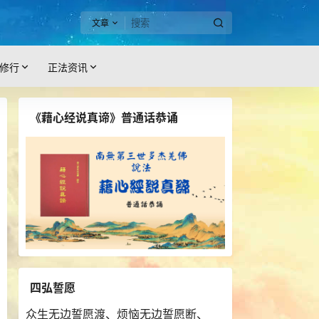
文章
修行
正法资讯
《藉心经说真谛》普通话恭诵
四弘誓愿
众生无边誓愿渡、烦恼无边誓愿断、