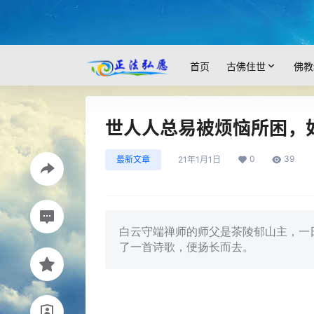
首页
古佛住世
佛教
世人人总易被烦恼所困，
0
39
最新文章
21年1月1日
白云守端禅师的师父是茶陵郁山主，一
了一首诗歌，便扬长而去。