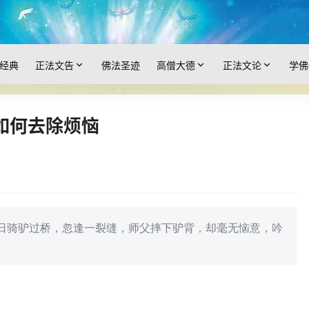
经典
正法文告
佛法圣迹
高僧大德
正法文论
学佛
如何去除烦恼
日骑驴过桥，忽逢一裂缝，师父摔下驴背，却毫无恼意，吟