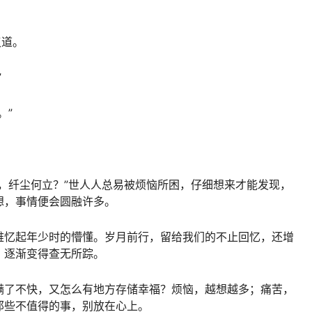
叹道。
”
。”
，纤尘何立？”世人人总易被烦恼所困，仔细想来才能发现，
想，事情便会圆融许多。
难忆起年少时的懵懂。岁月前行，留给我们的不止回忆，还增
，逐渐变得查无所踪。
满了不快，又怎么有地方存储幸福？烦恼，越想越多；痛苦，
那些不值得的事，别放在心上。