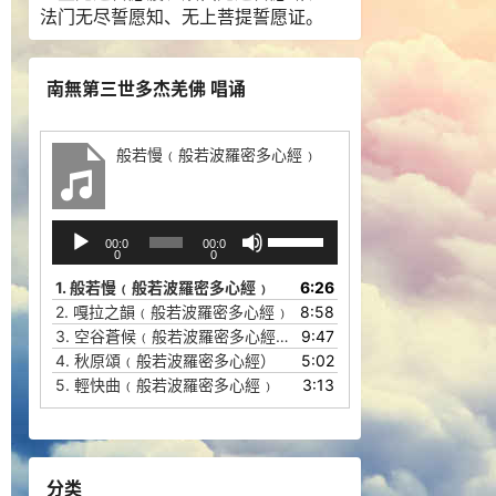
法门无尽誓愿知、无上菩提誓愿证。
南無第三世多杰羌佛 唱诵
般若慢﹙般若波羅密多心經﹚
音
使
00:0
00:0
频
用
0
0
播
上
1.
般若慢﹙般若波羅密多心經﹚
6:26
放
/
2.
嘎拉之韻﹙般若波羅密多心經﹚
8:58
器
下
3.
空谷蒼候﹙般若波羅密多心經﹚
9:47
箭
4.
秋原頌﹙般若波羅密多心經）
5:02
头
5.
輕快曲﹙般若波羅密多心經﹚
3:13
键
来
增
高
分类
或