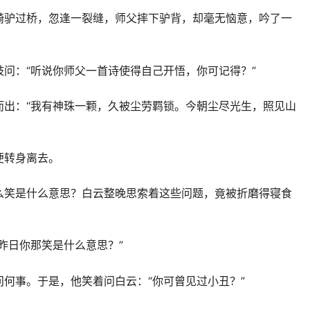
骑驴过桥，忽逢一裂缝，师父摔下驴背，却毫无恼意，吟了一
问：“听说你师父一首诗使得自己开悟，你可记得？”
而出：“我有神珠一颗，久被尘劳羁锁。今朝尘尽光生，照见山
便转身离去。
么笑是什么意思？白云整晚思索着这些问题，竟被折磨得寝食
昨日你那笑是什么意思？”
何事。于是，他笑着问白云：“你可曾见过小丑？”