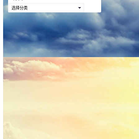
降
分
低
类
音
量。