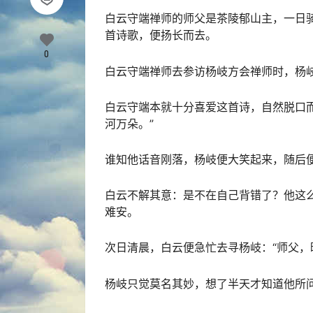
白云守端禅师的师父是茶陵郁山主，一日
首诗歌，便扬长而去。
0
白云守端禅师去参访杨岐方会禅师时，杨岐
白云守端本就十分喜爱这首诗，自然脱口
河万朵。”
谁知他话音刚落，杨岐便大笑起来，随后
白云不解其意：是不在自己背错了？他这
难安。
次日清晨，白云便急忙去寻杨岐：“师父，
杨岐只觉莫名其妙，想了半天才知道他所问