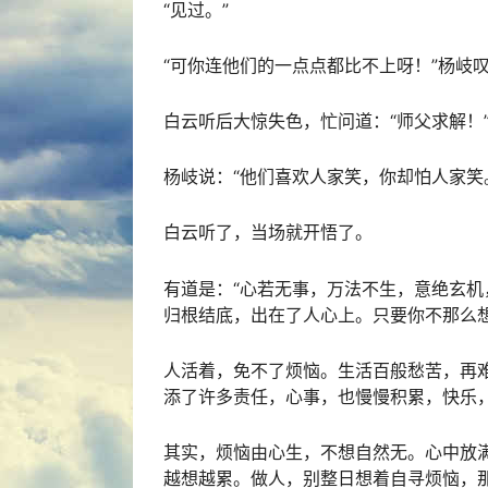
“见过。”
“可你连他们的一点点都比不上呀！”杨岐
白云听后大惊失色，忙问道：“师父求解！
杨岐说：“他们喜欢人家笑，你却怕人家笑
白云听了，当场就开悟了。
有道是：“心若无事，万法不生，意绝玄机
归根结底，出在了人心上。只要你不那么
人活着，免不了烦恼。生活百般愁苦，再
添了许多责任，心事，也慢慢积累，快乐
其实，烦恼由心生，不想自然无。心中放
越想越累。做人，别整日想着自寻烦恼，