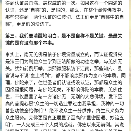
得到认证最圆满、最权威的第一次。如果这样一个圆满的
认证，还是“自称”的，是假的，那么，在整个藏传佛教中，
那些只得到一两个认证的仁波切、法王们更是“自称中的自
称”，更是假的没边了。
第三，我们要清醒地明白，是不是自称不是关键，最最关
键的是有没有那个本事。
事实上，南无羌佛是依于佛境觉量成立的，而认证祝贺只
是法王们为利益众生学到正法所做的功德之举，与羌佛无
关。犹如前例所举，康熙微服私访下江南，那些知府、县
官说与不说“皇上驾到”，都不影响康熙作为皇帝的本质。同
理，佛陀来了，住世圣者们认证或没认证，那都是众生的
因缘福报问题，与佛陀无关，不影响佛陀的本质。羌佛住
世，不仅展显了与十方诸佛无二无别的大悲佛境，发下至
高的菩提心愿“众生的一切造业罪过由我承担，我种的一切
善业功德全给你们”！绝不收众生一分供养，终生只义务为
众生服务。羌佛更是真正展显了至高的“显密圆通、妙谙五
明”，一人完成三十个大类的成就，佛史以来无前例。其说