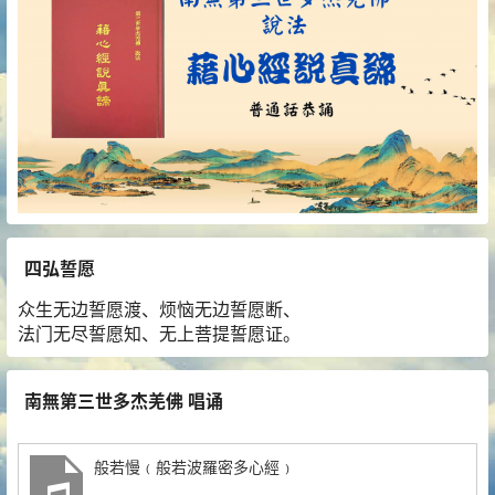
四弘誓愿
众生无边誓愿渡、烦恼无边誓愿断、
法门无尽誓愿知、无上菩提誓愿证。
南無第三世多杰羌佛 唱诵
般若慢﹙般若波羅密多心經﹚