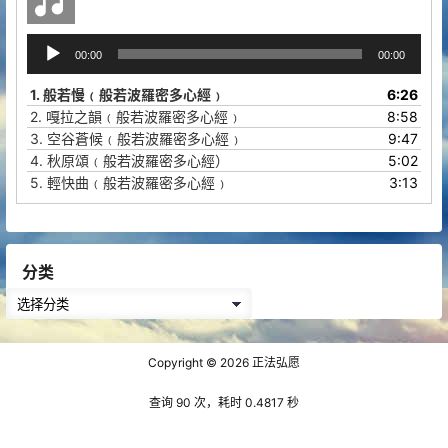
音
00:00
00:00
频
播
1.
般若慢﹙般若波羅密多心經﹚
6:26
放
2.
嘎拉之韻﹙般若波羅密多心經﹚
8:58
器
3.
空谷蒼候﹙般若波羅密多心經﹚
9:47
4.
秋原頌﹙般若波羅密多心經）
5:02
5.
輕快曲﹙般若波羅密多心經﹚
3:13
分类
分
类
Copyright © 2026
正法弘愿
查询 90 次，耗时 0.4817 秒