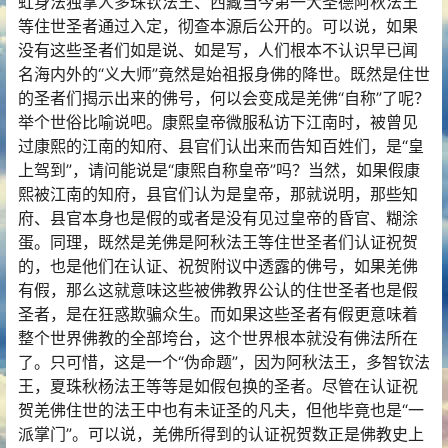
虹身法独掌人多珠钦法王、西藏当今第一大圣德阿秋法王
等住世圣者通过入定，彻查本源后公开的。可以说，如果
没有这些圣者们如是说、如是写，人们根本不认识早已闻
名海内外的“义大师”竟然是始祖报身佛的降世。既然是住世
的圣者们揭示出来的佛号，何以会变成是羌佛“自称”了呢？
举个世俗比喻说吧。康熙皇帝微服私访下江南时，被曾见
过康熙的江南的知府、县官们认出来而告知百姓们，是“皇
上驾到”，请问能说是“康熙自称皇帝”吗？当然，如果假康
熙被江南的知府，县官们认为是皇帝，那就说明，那些知
府、县官本身也是假的或者是没有见过皇帝的昏官、糊涂
蛋。同理，既然是羌佛是阿秋法王等住世圣者们认证祝贺
的，也是他们在认证、祝贺附议中透露的佛号，如果羌佛
有假，那么这就意味这些被佛教界公认的住世圣者也是假
圣者，是在狂惑欺骗众生。而如果这些圣者有假更意味着
整个世界佛教的全部垮台，这个世界根本就没有佛法所在
了。只可惜，这是一个“伪命题”，因为阿秋法王，多智钦法
王，夏珠秋杨法王等等是如假包换的圣者。尽管在认证祝
贺羌佛住世的法王中也有未证圣的凡夫，但他毕竟也是“一
派掌门”。可以说，羌佛所得到的认证祝贺数正是佛教史上