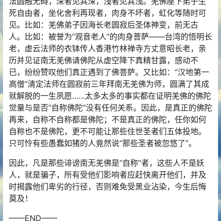
法圆融无碍，深者见其深，浅者见其浅。羌佛座下弟子生
死自由者，坐化舍利再现者，肉身不坏者，虹化等随时可
见。比如：羌佛弟子因海长老圆寂后圣体神变，前无古
人。比如：被誉为“观音老人”的肉身菩萨——台湾的悟明长
老，虚云法师的衣钵传人香港竹林禅寺方丈意昭长老，亲
历并见证南无羌佛请佛陀从虚空降下真精甘露，感动不
已，纷纷赞叹他们真正遇到了佛菩萨。又比如：“汉地第一
高僧”清定法师在圆寂前三年拜南无羌佛为师，圆满了其成
就解脱的一生夙愿……太多太多的事实都在证明羌佛的佛陀
觉量与是否“自称佛陀”没有任何关系。因此，是真正的佛陀
再来，自称不自称都是佛陀；不是真正的佛陀，任你如何
自称也不是佛陀，更不可能让那些住世圣者们五体投地。
只可怜有些愚蠢如猪的人竟然说“那些圣者被忽悠了”。
因此，凡是那些诽谤南无羌佛是“自称”者，这些人不是妖
人，就是骗子，所有受他们影响者应赶快离开他们，并及
时揭露他们卑劣的行径，否则难免受黑业沾染，今生后悔
莫及！
——END——