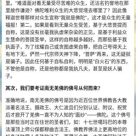
里。”难道面对着无量受尽苦难的众生，还沽名钓誉地在那
里故作谦逊？佛陀唯利众生的大悲觉境去哪里了？因此像
释迦世尊那样对众生宣称“我就是佛陀”，这才是众生的无量
福报！第二，如果是看到无量众生受苦，基于大悲菩提而
自称，这是没有丝毫我执虚荣杂染的正见，是基于利益众
生慧命的菩提圣举，这样的自称越多越好。而那些基于我
执面子，为了炫耀自己或贪图虚荣自尊，把自己夸得天上
有地下无，俨然一代宗师天神下降，“菩萨”再来，这无疑就
是骗子。因此任何基于自私自利，明明是“白火石”的东西，
不管他是自称，还是他称都是我执凡夫，甚至是妖人骗
子。
其次，我们要考证南无羌佛的佛号从何而来？
准确地说，南无羌佛的佛号是因为近百位世界佛教各大教
派著名法王、摄政王、大仁波且们分别认证、附议、祝贺
后才掀开了羌佛一直不为人知的“面纱”——佛陀。这个佛号
是那些当时正在住世的圣者们，如：十七世噶玛巴的本尊
法灌顶上师公保都穆曲吉法王、佛教界佛法上更高地位的