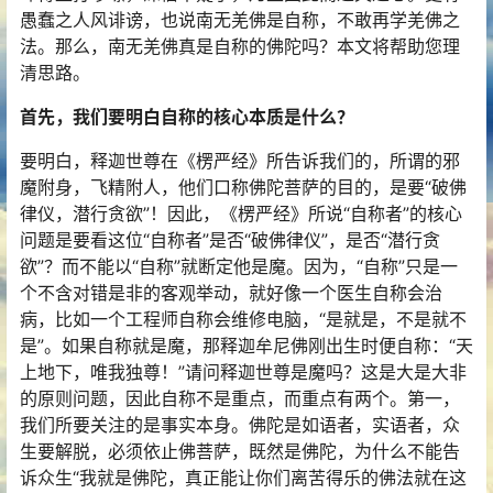
愚蠢之人风诽谤，也说南无羌佛是自称，不敢再学羌佛之
法。那么，南无羌佛真是自称的佛陀吗？本文将帮助您理
清思路。
首先，我们要明白自称的核心本质是什么？
要明白，释迦世尊在《楞严经》所告诉我们的，所谓的邪
魔附身，飞精附人，他们口称佛陀菩萨的目的，是要“破佛
律仪，潜行贪欲”！因此，《楞严经》所说“自称者”的核心
问题是要看这位“自称者”是否“破佛律仪”，是否“潜行贪
欲”？而不能以“自称”就断定他是魔。因为，“自称”只是一
个不含对错是非的客观举动，就好像一个医生自称会治
病，比如一个工程师自称会维修电脑，“是就是，不是就不
是”。如果自称就是魔，那释迦牟尼佛刚出生时便自称：“天
上地下，唯我独尊！”请问释迦世尊是魔吗？这是大是大非
的原则问题，因此自称不是重点，而重点有两个。第一，
我们所要关注的是事实本身。佛陀是如语者，实语者，众
生要解脱，必须依止佛菩萨，既然是佛陀，为什么不能告
诉众生“我就是佛陀，真正能让你们离苦得乐的佛法就在这