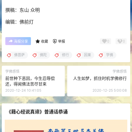
撰稿：东山 众明
编辑：佛前灯
0
0
海报分享
收藏
举报
佛菩萨
佛陀
修行
因果
学佛
学佛感悟
学佛感悟
前世种下恶因，今生忍辱偿
人生如梦，抓住时机学佛修行
还，得闻佛法苦尽甘来
2020-12-24 10:41:05
2020-12-25 5:00:08
《藉心经说真谛》普通话恭诵