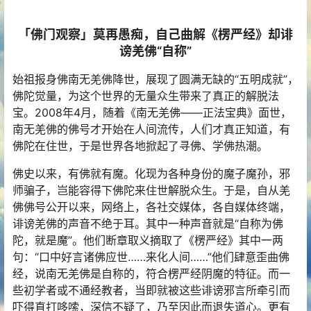
「佛门观察」莫再愚痴，自己曲解《楞严经》却诽
谤羌佛“自称”
始祖报身佛南无羌佛降世，展现了圆满无缺的“五明成就”，
佛陀觉量，为这个世界的无量众生带来了真正的解脱法
宝。2008年4月，随着《南无羌佛——正法宝典》面世，
南无羌佛的佛号才开始在人间流传，人们才真正知道，有
佛陀在住世，于是世界各地掀起了寻佛、学佛热潮。
佛史以来，有佛就有魔。化现为各种身份的魔子魔孙，邪
师骗子，岂能容得下佛陀来住世解脱众生。于是，自从羌
佛佛号公开以来，网络上，各社交媒体，各自媒体终端，
诽谤羌佛的声音不绝于耳。其中一种声音就是“自称为佛
陀，就是魔”。他们断章取义摘取了《楞严经》其中一两
句：“口中好言诸佛应世……来化人间……”他们肆意歪曲佛
经，说南无羌佛是自称的，符合楞严经阴魔的特征。而一
些初学者或不通经教者，当即就被这些诽谤邪言所牵引而
吓得直打哆嗦，深信不疑了，乃至因此而退失道心。更有