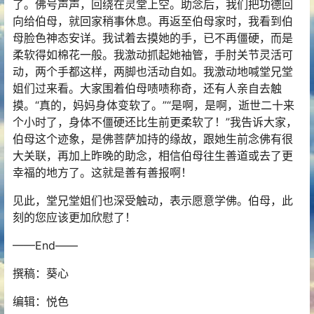
了。佛号声声，回绕在灵堂上空。助念后，我们把功德回
向给伯母，就回家稍事休息。再返至伯母家时，我看到伯
母脸色神态安详。我试着去摸她的手，已不再僵硬，而是
柔软得如棉花一般。我激动抓起她袖管，手肘关节灵活可
动，两个手都这样，两脚也活动自如。我激动地喊堂兄堂
姐们过来看。大家围着伯母啧啧称奇，还有人亲自去触
摸。“真的，妈妈身体变软了。”“是啊，是啊，逝世二十来
个小时了，身体不僵硬还比生前更柔软了！”我告诉大家，
伯母这个迹象，是佛菩萨加持的缘故，跟她生前念佛有很
大关联，再加上昨晚的助念，相信伯母往生善道或去了更
幸福的地方了。这就是善有善报啊！
见此，堂兄堂姐们也深受触动，表示愿意学佛。伯母，此
刻的您应该更加欣慰了！
——End——
撰稿：葵心
编辑：悦色