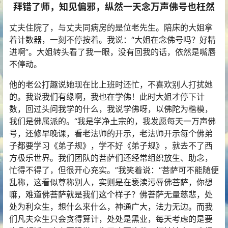
拜错了师，知见偏邪，纵然一天念万声佛号也枉然
丈夫住院了，与丈夫同病房的是位老先生。陪床的大姐拿
着计数器，一刻不停按着。我说：“大姐在念佛号吗？好精
进啊”。大姐转头看了我一眼，没有回我的话，依然是嘴唇
不停动。
他的老公打趣说她现在比上班时还忙，不喜欢别人打扰她
的。我说我们有缘啊，我也在学佛！此时大姐才停下计
数，回过头问我学的什么，我说学佛呀，以佛陀为楷模，
我们是佛属派的。“我是学净土宗的，我发愿每天一万声佛
号，还修早晚课，看老法师的开示，老法师开示每个佛弟
子都要学习《弟子规》，学不好《弟子规》，就去不了西
方极乐世界。我们团队的菩萨们还经常组织放生、助念，
忙得不得了，但很开心充实。”我笑着说：“菩萨可不能随便
乱称，这看似尊称别人，实则是在亵渎污辱佛菩萨，你想
嘛，难道佛菩萨就是我们这个样子？佛菩萨无量慈悲，处
处为利众生，想什么来什么，神通广大，法力无边。而我
们凡夫众生只会贪得算计，处处是黑业，每天考虑的是要