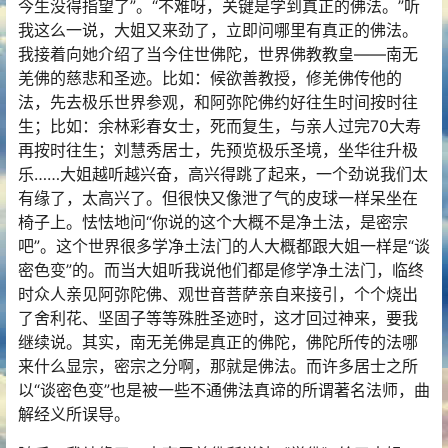
今生没得指望了”。“不难呀，关键是学到真正的佛法。”听
我这么一说，大姐又来劲了，立即问哪里有真正的佛法。
我接着向她介绍了当今住世佛陀，世界佛教教皇——南无
羌佛的慈悲和圣迹。比如：候欲善教授，修羌佛传他的
法，先去极乐世界参观，和阿弥陀佛约好往生时间按时往
生；比如：余林彩春女士，死而复生，与亲人过完70大寿
再按时往生；刘慧秀居士，先预览极乐圣境，坐华往升极
乐……大姐越听越兴奋，高兴得跳了起来，一个劲说我们太
有缘了，太高兴了。但很快又像泄了气的皮球一样呆坐在
椅子上。怯怯地问“你说的这个大概不是净土法，是密宗
吧”。这个世界很多学净土法门的人大概都跟大姐一样是“谈
密色变”的。而当大姐听我说他们都是修学净土法门，临终
时众人亲见阿弥陀佛、观世音菩萨亲自来接引，个个烧出
了舍利花、坚固子等等殊胜圣迹时，这才回过神来，要我
继续说。其实，南无羌佛是真正的佛陀，佛陀所传的法哪
来什么显宗，密宗之分啊，那就是佛法。而许多居士之所
以“谈密色变”也是被一些不通佛法真谛的所谓著名法师，曲
解经义所误导。