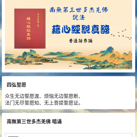
四弘誓愿
众生无边誓愿渡、烦恼无边誓愿断、
法门无尽誓愿知、无上菩提誓愿证。
南無第三世多杰羌佛 唱诵