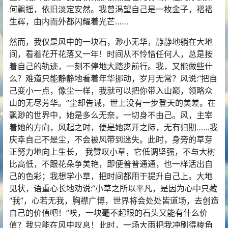
何飘摇，依旧淡定安然。我曾渴望自己是一枚金子，褶褶
生辉，由内而外都闪耀着光芒……
然而，我仅是风中的一块石，渺小无华，静静地躺在大地
间，看着花开花落又一年！时间从不怜惜任何人，总是按
着自己的轨迹，一刻不停地大踏步前行。我，又能做些什
么？难道只能静静地看着年华挪动，岁月无常？风说:“把自
己变小一点，像尘一样，我就可以把你带入山巅，领略众
山的无尽芳华。”尘却告诫，世上没有一步登天的美差。在
飘渺的世界中，她是多么无奈，一切身不由己。风，主宰
着她的方向，风起之时，便是她离开之际，无有归期……我
庆幸自己不是尘，不会被风带到迷失。此时，身旁的草芽
正努力地向上生长， 我赞叹小草，它低调坚强，不与大树
比高低，不跟花朵争美艳，即便普普通通，也一样活出自
己的色彩；我想学小草，把时间都用于提升自己上。大地
见状，语重心长地劝说:“小草之所以平凡，是因为心中只藏
“我”，心若无我，胸襟广博，世界将会处处皆道场，去创造
自己的价值吧！”唉，一块毫不起眼的石头又能有什么价
值？我只能在风中叹息！此时，一场大雨把我冲刷得棱角