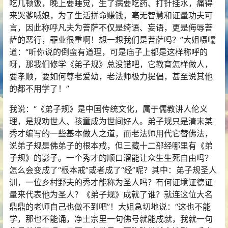
吃几顿饭，晚上要睡觉，生了病要吃药、打针挂水，痛得
来哭爹喊娘，为了生活拼命赚钱，亳无智慧和证量功夫可
言，因此称呼凡夫为菩萨不仅是绮语、妄语，更是侮辱菩
萨的恶行，罪业很重啊！想一想我们是菩萨吗？”大姐嗫嚅
道：“听你说的倒蛮有道理，可是庙子上都是这样称呼的
呀，那我们修学《弟子规》总没错吧，它教育怎样做人，
要孝顺，要如何尊老爱幼，老法师极力提倡，甚至说其他
的都不用学了！”
我说：“《弟子规》是中国传统文化，属于儒教讲人伦义
理，是规劝世人、孩童成为世间好人。弟子规只是清末某
秀才编写的一些基本做人之道，而老法师用代它替佛法，
说弟子规是佛弟子的根本戒，但三藏十二部经哪里有《弟
子规》的影子。一个秀才的顺口溜能让众生生死自由吗？
怎么会变成了“根本戒”或者成了“经”呢？其中：弟子规圣人
训，一位乡村野夫的秀才能称为圣人吗？有何证境证德证
量来代表他为圣人？《弟子规》成就了谁？就连这位大名
鼎鼎的老师自己也做不到吧”！大姐急切地说：“这也不能
学，那也不能诵，净土宗里一句佛号就能成就，我就一句