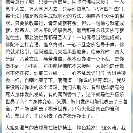
佛号总行了吧，只要一声佛号，阿弥陀佛就来接引，千人
念千人去，万人念万人去，只要你愿念”。“八万四千法门，
每个法门都是教众生成就解脱的方法，相应各个众生的根
器，只要依教奉行，肯定成就有余。但凭一句佛号就能成
就，那恶人、坏人平时坏事做尽，最后都来念几声佛号就
能往生，那娑婆世界都是圣人了？一句佛号当然能成就，
佛陀不会打妄语，临命终时，一心不乱念佛名号十声，佛
陀就来接引，但问题是凡夫是黑业缠身，临命终时，四大
分解，八苦交加，痛苦难熬，根本没办法一心不乱，是你
做不到一心不乱，可不能怪佛陀不来接呵！大姐你的计数
器不停在按，你能三业统一、一心不乱念诵吗”？大姐脸微
微一红，自嘲地笑了下，喃喃道：“你说的是有道理，我从
来没听过你讲的这个道理。我们去助念，看到助念后有的
死人身体发热发软，有的闻到香气了，这不就是往升极乐
世界了么？”“身体变软、头顶、胸口发热可能代表去了三善
道，并不能证明去了极乐世界，只有火化出真正的舍利
花、坚固子，才证明去了西方极乐净土了。”
大姐如泄气的皮球靠在陪护椅上，神色黯然：“这么难，我