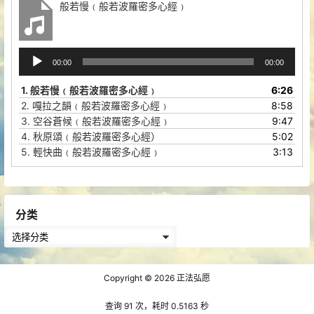
般若慢﹙般若波羅密多心經﹚
音
00:00
00:00
频
播
1.
般若慢﹙般若波羅密多心經﹚
6:26
放
2.
嘎拉之韻﹙般若波羅密多心經﹚
8:58
器
3.
空谷蒼候﹙般若波羅密多心經﹚
9:47
4.
秋原頌﹙般若波羅密多心經）
5:02
5.
輕快曲﹙般若波羅密多心經﹚
3:13
分类
分
类
Copyright © 2026
正法弘愿
查询 91 次，耗时 0.5163 秒