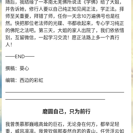
随后，我结缘了一本南无羌佛所说法《学佛》给了大姐，
并告诉她，修行人要以自己纯正知见闻正法，学正法。择
师至关重要，拜错了师，任你一天念10万遍佛号也是枉
然。快把那位老法师的光碟、书都收起来，专心学习纯正
的佛陀之法吧。第三天，大姐的家人出院了，我们依依惜
别，互留微信，一起学习交流！愿正法路上多一个真行
人！
——END——
撰稿：葵心
编辑：西边的彩虹
—————————————————————————
—————————————————————
磨圆自己，只为前行
我曾羡慕那巍峨高耸的巨石，无论身在何方，都举足轻
重，威风凛凛。我曾钦佩那泰然自若的青山，任凭浮云如