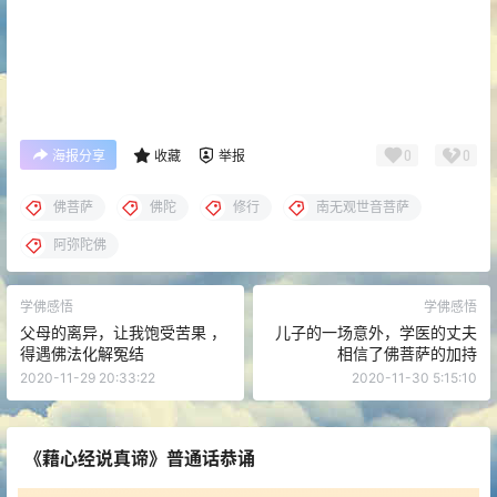
0
0
海报分享
收藏
举报
佛菩萨
佛陀
修行
南无观世音菩萨
阿弥陀佛
学佛感悟
学佛感悟
父母的离异，让我饱受苦果 ，
儿子的一场意外，学医的丈夫
得遇佛法化解冤结
相信了佛菩萨的加持
2020-11-29 20:33:22
2020-11-30 5:15:10
《藉心经说真谛》普通话恭诵