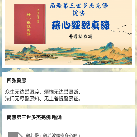
四弘誓愿
众生无边誓愿渡、烦恼无边誓愿断、
法门无尽誓愿知、无上菩提誓愿证。
南無第三世多杰羌佛 唱诵
般若慢﹙般若波羅密多心經﹚