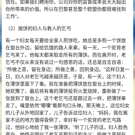
信任。如果我们聘用你，公司对你的监督成本会大大超出
你所带来的价值。所以在巴黎甚至整个欧盟你都很难找到
工作”。
（2）施饼的妇人与救人的乞丐
有一个妇女每天要给全家人煎饼吃，她总是多煎一个饼放
在窗台外边，留给饥饿的路人来拿。有一天，一个驼背老
乞丐来了。他每天都来取走所有的薄饼。而在离开时，老
乞丐不仅从来没有说过一句感恩的话，还总是自言自语：
“所做之恶，留在身边；所做之善，回到身边。”这样日复一
日，妇人对老乞丐越来越厌恶，于是，有一天，这个妇人
在薄饼里面下了毒。就在准备把薄饼放在窗台上的时候，
她犹豫了，最后将有毒的薄饼投到火里烧掉，重新做了一
张放到了窗台上。这个老乞丐还是跟过去一样，把薄饼拿
走了。嘴里依然“嘟囔”着那句口头禅。那天晚上，这位妇女
的儿子从外地回家了，儿子告诉这位妇人：“妈妈，我在离
家不远的地方饿得昏倒了，幸好有一个驼背的老乞丐路
过，他好心地给了我一张薄饼。”听了儿子的话，妇人脸色
苍白，她终于明白了老乞丐那句话的含义：所做之恶留在