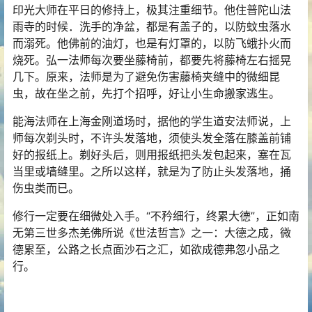
印光大师在平日的修持上，极其注重细节。他住普陀山法
雨寺的时候．洗手的净盆，都是有盖子的，以防蚊虫落水
而溺死。他佛前的油灯，也是有灯罩的，以防飞蛾扑火而
烧死。弘一法师每次要坐藤椅前，都要先将藤椅左右摇晃
几下。原来，法师是为了避免伤害藤椅夹缝中的微细昆
虫，故在坐之前，先打个招呼，好让小生命搬家逃生。
能海法师在上海金刚道场时，据他的学生道安法师说，上
师每次剃头时，不许头发落地，须使头发全落在膝盖前铺
好的报纸上。剃好头后，则用报纸把头发包起来，塞在瓦
当里或墙缝里。之所以这样，就是为了防止头发落地，捅
伤虫类而已。
修行一定要在细微处入手。“不矜细行，终累大德”，正如南
无第三世多杰羌佛所说《世法哲言》之一：大德之成，微
德累至，公路之长点面沙石之汇，如欲成德弗忽小品之
行。