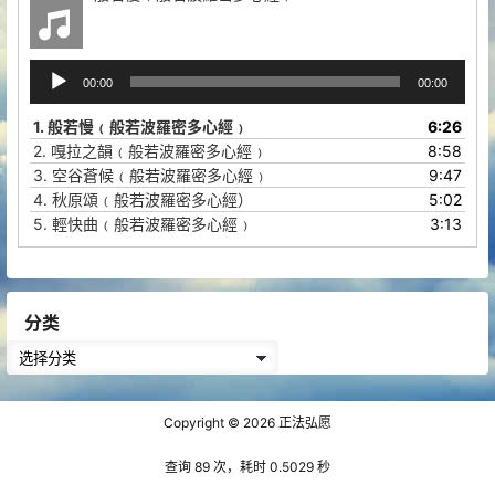
音
00:00
00:00
频
播
1.
般若慢﹙般若波羅密多心經﹚
6:26
放
2.
嘎拉之韻﹙般若波羅密多心經﹚
8:58
器
3.
空谷蒼候﹙般若波羅密多心經﹚
9:47
4.
秋原頌﹙般若波羅密多心經）
5:02
5.
輕快曲﹙般若波羅密多心經﹚
3:13
分类
分
类
Copyright © 2026
正法弘愿
查询 89 次，耗时 0.5029 秒