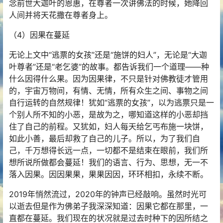
念前世大迦叶的恩惠，在尊者一次讲佛法的时候，她降回
人间并将天花撒在尊者身上。
（4）因果在蔓延
无论上文中“逃票的女孩”还是“施饼的妇人”，无论是“大迦
叶尊者”还是“老乞婆”的故事。都告诉我们一个道理——种
什么因得什么果。因为因果律，不只是针对佛教徒才管用
的，宇宙万物间，有情、无情，所有众生之间、事物之间
自行运转的自然规律！犹如“逃票的女孩”，以为逃票只是一
个别人所不知的小恶，是故为之，哪知道这样的小恶却挡
住了自己的前程。又犹如，妇人每天给乞丐布施一块饼，
如此小善，最后却救了自己的儿子。所以，为了我们自
己，千万想得长远一点，一切都不是结束在眼前，我们所
想所说所做都会蔓延！我们的语言、行为、思想，无一不
落入因果。因因果果，果果因因，环环相扣，永续不断。
2019年悄然流过，2020年的钟声已经敲响。虽然时光可
以逝去但是作为佛弟子我深深知道：因果它都在那里，一
直都在蔓延。我们现在的状况就是过去时种下的因所结之