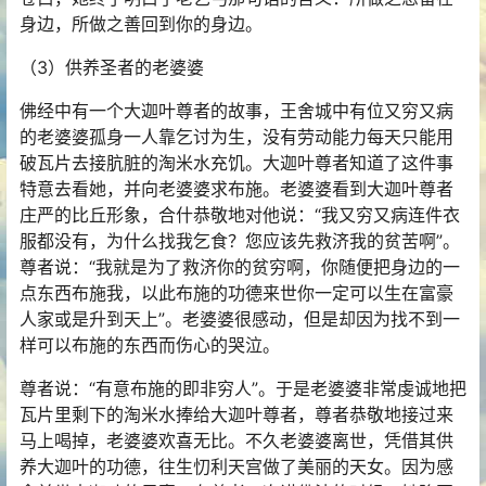
身边，所做之善回到你的身边。
（3）供养圣者的老婆婆
佛经中有一个大迦叶尊者的故事，王舍城中有位又穷又病
的老婆婆孤身一人靠乞讨为生，没有劳动能力每天只能用
破瓦片去接肮脏的淘米水充饥。大迦叶尊者知道了这件事
特意去看她，并向老婆婆求布施。老婆婆看到大迦叶尊者
庄严的比丘形象，合什恭敬地对他说：“我又穷又病连件衣
服都没有，为什么找我乞食？您应该先救济我的贫苦啊”。
尊者说：“我就是为了救济你的贫穷啊，你随便把身边的一
点东西布施我，以此布施的功德来世你一定可以生在富豪
人家或是升到天上”。老婆婆很感动，但是却因为找不到一
样可以布施的东西而伤心的哭泣。
尊者说：“有意布施的即非穷人”。于是老婆婆非常虔诚地把
瓦片里剩下的淘米水捧给大迦叶尊者，尊者恭敬地接过来
马上喝掉，老婆婆欢喜无比。不久老婆婆离世，凭借其供
养大迦叶的功德，往生忉利天宫做了美丽的天女。因为感