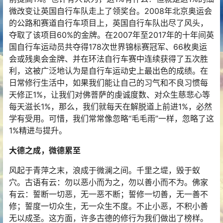
微改变让英国自行车队走上了领奖台。2008年北京奥运会
的公路和赛道自行车项目上，英国自行车队出尽了风头，
夺取了该项目60%的金牌。在2007年至2017年的十年间英
国自行车运动员共夺得178次世界锦标赛冠军、66枚奥运
会或残奥会金牌、并在环法自行车赛中连续获得了五次胜
利，这被广泛地认为是自行车运动史上最出色的成绩。在
日常修行生活中，如果我们能让自己的习气和不良习惯每
天修正1%，让我们对佛菩萨的虔诚度数、对众生慈悲心等
每天滋长1%，那么，我们就每天在解脱道上前进1%，必然
学有受用。可惜，我们常常像忽略“毛毛雨”一样，忽略了这
1%精进与提升。
大德之成，微德累至
风起于青萍之末，浪成于微澜之间。千里之堤，毁于蚁
穴。古语有云：勿以恶小而为之，勿以善小而不为。佛家
有云：誓断一切恶，无一恶不断；誓修一切善，无一善不
修；誓度一切众生，无一众生不度。不止小恶，不积小善
无以成圣。这方面，许多古德的修行为我们做出了榜样。