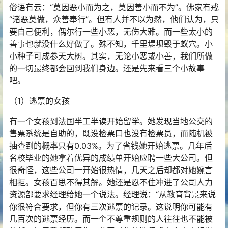
俗语有云：“莫因恶小而为之，莫因善小而不为”。佛家有戒
“诸恶莫做，众善奉行”。但有人并不以为然，他们认为，只
要自己便利，偶尔行一些小恶，无伤大雅。而一些太小的
善事也就没什么好做了。殊不知，千里堤坝毁于蚁穴。小
小种子可成参天大树。其实，无论小恶或小善，我们所做
的一切最终都会回到我们身边。还是先来看三个小故事
吧。
（1）逃票的女孩
有一个女孩到法国半工半读开始留学。她发现当地公交的
售票系统是自助的，既没检票口也没有检票员，而随机被
抽查到的概率只有0.03%。为了省钱她开始逃票。几年后
名校毕业的她拿着优异的成绩单开始应聘一些大公司。但
很奇怪，这些公司一开始很热情，几天之后却都对她婉言
相拒。女孩百思不得其解。她还是忍不住冲进了公司人力
资源部要求经理给她一个说法。经理说：“从教育背景来说
你很符合要求，但你有三次逃票的记录。这说明你可能有
几百次的逃票经历。而一个不尊重规则的人往往也不能被