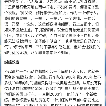
是感觉到了，也无所谓，认为这点小雨不足以打湿衣服，
于是仍我行我素地在雨中行走，不知不觉间，便淋湿了整
个衣服。”师父说：修行学佛也是如此，作为一个修行人，
我们的言谈举止，一举手、一投足、一个表情、一句话
语，乃至一个念头，这些都像毛毛细雨，看上去很小，但
如果不引起注意，不引起警觉，就会在有意无意间伤害到
别人，或让别人起了挂碍，而自己背了黑业还不自知，最
终无法成就解脱。弟子终于明白了，毛毛雨就是自己的“习
气”，修行的细节，平时不容易引起注意，但却会让我们的
修行徒劳无功，乃至罪业累累还不知道。
蝴蝶效应
不起眼的一个小动作却能引起一连串的巨大反应，这就是
著名的“蝴蝶效应”。英国自行车队在1908年到2003年差不
多快100年的时间里面只得过一枚奥运会金牌，从来没有得
过环法自行车赛的金牌，以致连自行车厂都不愿意卖车给
他们的英国自行车。一直到2003年，他们请了一个新教
练。新教练要求运动员在每一个训练的环节当中都要比之
前提高1%。也许有人认为，这1%有什么？但就是这1%的细