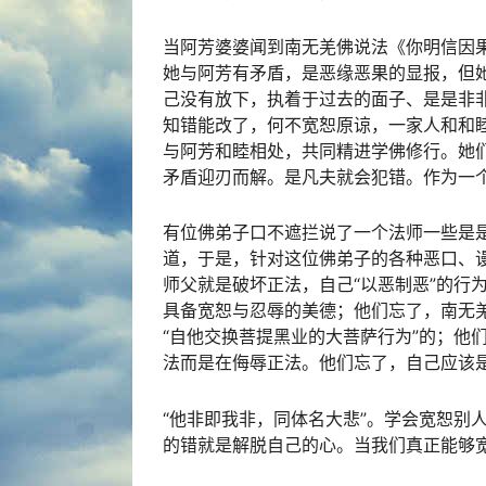
当阿芳婆婆闻到南无羌佛说法《你明信因
她与阿芳有矛盾，是恶缘恶果的显报，但
己没有放下，执着于过去的面子、是是非非
知错能改了，何不宽恕原谅，一家人和和
与阿芳和睦相处，共同精进学佛修行。她
矛盾迎刃而解。是凡夫就会犯错。作为一
有位佛弟子口不遮拦说了一个法师一些是
道，于是，针对这位佛弟子的各种恶口、
师父就是破坏正法，自己“以恶制恶”的行
具备宽恕与忍辱的美德；他们忘了，南无
“自他交换菩提黑业的大菩萨行为”的；他
法而是在侮辱正法。他们忘了，自己应该是
​“他非即我非，同体名大悲”。学会宽恕
的错就是解脱自己的心。当我们真正能够