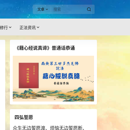
文章
修行
正法资讯
《藉心经说真谛》普通话恭诵
四弘誓愿
众生无边誓愿渡、烦恼无边誓愿断、