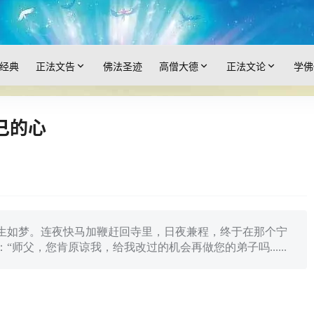
经典
正法文告
佛法圣迹
高僧大德
正法文论
学佛
己的心
生如梦。连夜快马加鞭赶回寺里，日夜兼程，终于在那个宁
师父，您肯原谅我，给我改过的机会再做您的弟子吗......