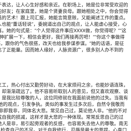
于表达，让人心生好感和亲近。在职场上，她是位非常受欢迎的
的好友；在家庭里，她是个贤妻良母。跟她相处之中，你会觉得
话的艺术！跟上司汇报，她能言简意赅，又能阐述工作的重点。
也能“重话轻说”，委婉道出自己的观点，让人能虚心接受，心
她的句式是：“个人觉得这件事应XXXX做，你觉得呢？”“这
延伸扩展一下，相信会更好，我们再接再厉吧！”“你这个事做得
亮，跟你的气色很搭，改天也给我参谋参谋。”她的话语，是征
达了正能量。因而她人缘好，人脉资源广，很多别人办不到的
义工，热心付出又勤劳好动，在大家烦闷之余，也能妙语连珠，
，却渐渐疏远了。他不容易听取别人的意见，但又喜欢观察、谈
，是我比较尊敬的人，这位同修就在我面前说他的过失。当我有
同他的观点，引发争执。类似的事发生过多次后，自然令我敬而
非即我非，同体名大悲。常见自己过，莫论他人非。”他的不对
成自我的损减，这样才是大悲的一种体现。常常反思自己的过
他人是非，易引起旁观者的反感，也容易失去他人的尊敬。南无
以检查自己的不足。对于自我修行，忍辱是最大的菩提。心直口