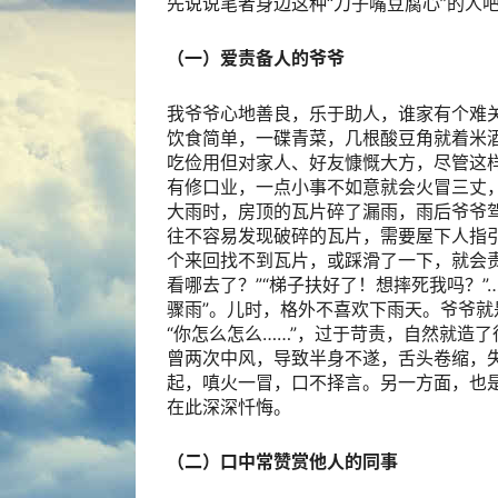
先说说笔者身边这种“刀子嘴豆腐心”的人
（一）爱责备人的爷爷
我爷爷心地善良，乐于助人，谁家有个难
饮食简单，一碟青菜，几根酸豆角就着米
吃俭用但对家人、好友慷慨大方，尽管这
有修口业，一点小事不如意就会火冒三丈
大雨时，房顶的瓦片碎了漏雨，雨后爷爷
往不容易发现破碎的瓦片，需要屋下人指
个来回找不到瓦片，或踩滑了一下，就会
看哪去了？”“梯子扶好了！想摔死我吗？
骤雨”。儿时，格外不喜欢下雨天。爷爷
“你怎么怎么……”，过于苛责，自然就造
曾两次中风，导致半身不遂，舌头卷缩，
起，嗔火一冒，口不择言。另一方面，也
在此深深忏悔。
（二）口中常赞赏他人的同事