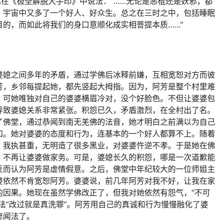
也在《极圣解脱大手印》中说法：“……无论是恶棍还是妖邪，都
，宇宙中又多了一个好人、好众生。总之在三时之中，包括睡眠
的，而如此将我们的身口意顺化成实相菩提本质……”
婆媳之间多年的矛盾，通过学佛后冰释前嫌，互相宽恕对方而彼
芳，乡邻每提起她，都先竖起大拇指。因为，阿芳是整个村里难
。可她唯独对自己的婆婆横眉冷对，没个好脸色。不但让婆婆包
导致婆媳关系非常紧张。积怨已久，矛盾激烈，在全村出了名。
了佛堂，通过恭闻到南无羌佛的法音，她才明白之前满以为自己
知。她对婆婆的态度和行为，连基本的一个好人都算不上。随着
，我执甚重，无明造了很多黑业，对婆婆忤逆不孝。于是她在佛
，不再让婆婆做家务。可是，婆媳长久的积怨，哪是一次道歉能
反而认为阿芳是虚情假意。之后，佛堂中年纪较大的一位师姐主
婆依然不肯宽恕阿芳。婆婆说，前几年阿芳对我不好，让我在家
的因果。她现在虽然学佛改正了，但我对她依然有怨气，“不可
法“改过就是真洗罪”。阿芳用自己的真诚和行为慢慢融化了婆
修闻法了。