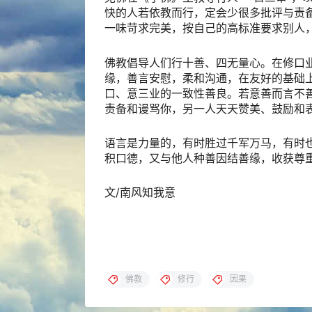
快的人若依教而行，定会少很多批评与责
一味苛求完美，按自己的高标准要求别人
佛教倡导人们行十善、四无量心。在修口
缘，善言安慰，柔和沟通，在友好的基础
口、意三业的一致性善良。若意善而言不
责备和谩骂你，另一人天天赞美、鼓励和
语言是力量的，有时胜过千军万马，有时
积口德，又与他人种善因结善缘，收获尊
文/南风知我意
佛教
修行
因果