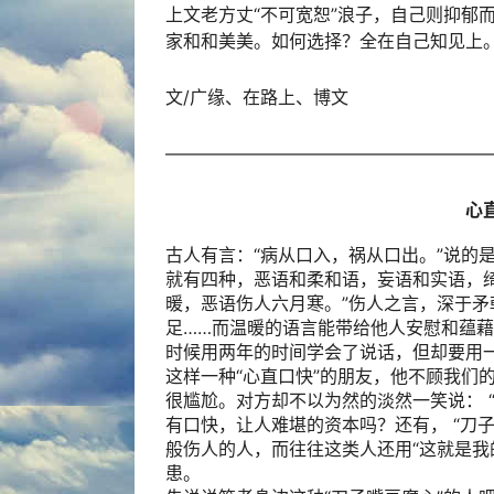
上文老方丈“不可宽恕”浪子，自己则抑郁
家和和美美。如何选择？全在自己知见上
文/广缘、在路上、博文
——————————————————
心
古人有言：“病从口入，祸从口出。”说的
就有四种，恶语和柔和语，妄语和实语，
暖，恶语伤人六月寒。”伤人之言，深于
足……而温暖的语言能带给他人安慰和蕴
时候用两年的时间学会了说话，但却要用
这样一种“心直口快”的朋友，他不顾我们
很尴尬。对方却不以为然的淡然一笑说： 
有口快，让人难堪的资本吗？还有， “刀
般伤人的人，而往往这类人还用“这就是我
患。