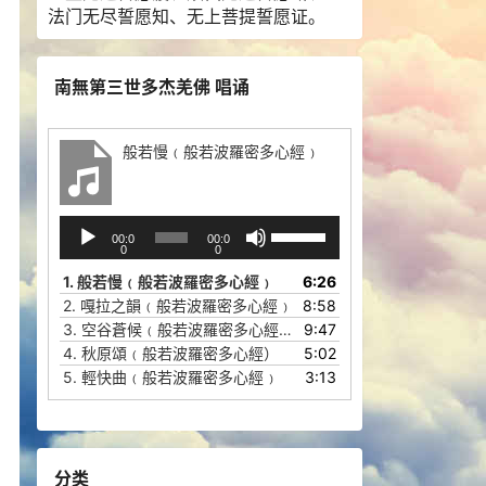
法门无尽誓愿知、无上菩提誓愿证。
南無第三世多杰羌佛 唱诵
般若慢﹙般若波羅密多心經﹚
音
使
00:0
00:0
频
用
0
0
播
上
1.
般若慢﹙般若波羅密多心經﹚
6:26
放
/
2.
嘎拉之韻﹙般若波羅密多心經﹚
8:58
器
下
3.
空谷蒼候﹙般若波羅密多心經﹚
9:47
箭
4.
秋原頌﹙般若波羅密多心經）
5:02
头
5.
輕快曲﹙般若波羅密多心經﹚
3:13
键
来
增
高
分类
或