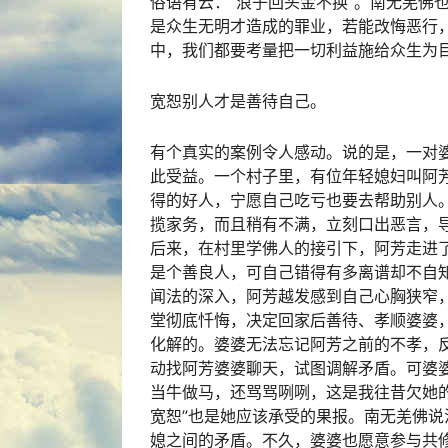
俗语有云：“浪子回头金不换”。南无羌佛
是众生无明才造成的罪业，若能改悔恶行
中，我们都要考量把一切利益施给众生为目
宽恕别人才是善待自己。
有个真实的案例令人感动。说的是，一对
此受益。一个村子里，有位年轻媳妇叫阿
得的好人，宁愿自己吃亏也要去帮助别人
揽家务，而且稍有不满，立刻口出恶言，
后来，在村里学佛人的接引下，阿芳走进
是个善良人，可自己错得有多离谱却不自
闻法的深入，阿芳越发感到自己心胸狭窄
堂彻底忏悔，决定回家后善待、孝顺婆婆
化解的。婆婆无法忘记阿芳之前的不孝，
动找阿芳婆婆聊天，试图调解矛盾。可婆
当牛做马，还骂骂咧咧，这是我往昔欠她
宽恕”也是她应该承受的果报。南无羌佛说
媳之间的矛盾。不久，婆婆也愿意参与共