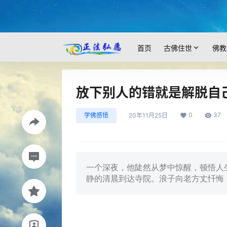
首页
古佛住世
佛教
放下别人的错就是解脱自
0
37
学佛感悟
20年11月25日
一个深夜，他陡然从梦中惊醒，顿悟人
静的清晨到达寺院。浪子向老方丈忏悔：“