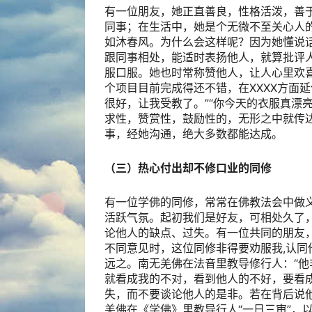
有一位朋友，她正直善良，性格活泼，善
同事；在生活中，她是个无微不至关心人
如沐春风。为什么会这样呢？因为她懂说
跟同事相处，能适时表扬他人，就算批评人
服口服。她也时常称赞他人，让人心里欢喜。
个项目目前完成得还不错，在XXXX方面
很好，让我受教了。”“你今天的衣服真漂
求性，赞赏性，鼓励性的，无形之中就传
事，经她沟通，绝大多数都能达成。
（三）热心付出却不修口业的同修
有一位学佛的同修，常常在佛教法会中做
活跃气氛。起初我们是好友，可相处久了
论他人的缺点、过失。有一位共同的朋友
不同意见时，这位同修非得要劝服我,认
远之。南无羌佛在法音里教导修行人：“他
就看成我的不对，看到他人的不好，要看
失，而不要谈论他人的是非。若在背后说
羌佛在《学佛》里教导行人“一日三审”，