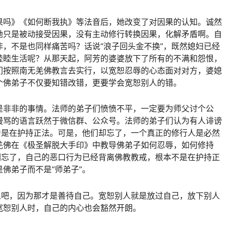
果吗》《如何断我执》等法音后，她改变了对因果的认知。诚然
她只是被动接受因果，没有主动修行转换因果，化解矛盾啊。自
，不是也同样痛苦吗？话说“浪子回头金不换”，既然媳妇已经
睦睦生活呢？从那天起，阿芳的婆婆放下了所有的不满和怨恨，
们按照南无羌佛教言去实行，以宽恕忍辱的心态面对对方，婆媳
个佛弟子不仅要知错改错，更要学会宽恕别人的错。
是非非的事情。法师的弟子们愤愤不平，一定要为师父讨个公
谩骂的语言跃然于微信群、公众号。法师的弟子们认为有人诽谤
为是在护持正法。可是，他们却忘了，一个真正的修行人是必然
羌佛在《极圣解脱大手印》中教导佛弟子如何忍辱，如何修持
们忘了，自己的恶口行为已经背离佛教教戒，根本不是在护持正
佛弟子而不是“师弟子”。
别人吧，因为那才是善待自己。宽恕别人就是放过自己，放下别人
宽恕别人时，自己的内心也会豁然开朗。