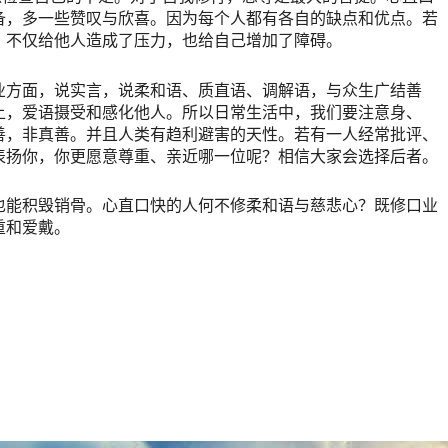
备，多一些赞叹与欣喜。因为每个人都有各自的缺点和优点。若
，不仅给他人造成了压力，也给自己增加了障碍。
业方面，说实言，说柔和语、质直语、调解语，与众生广结善
上，爱语摄受和感化他人。所以日常生活中，我们要注意身、
善，非真善。并且人类有趋利避害的天性。若有一人经常批评、
表扬你，你更愿意尊重、亲近哪一位呢？相信大家会选择后者。
也能积毁销骨。心直口快的人何不修柔和语与慈悲心？既修口业
重和爱戴。