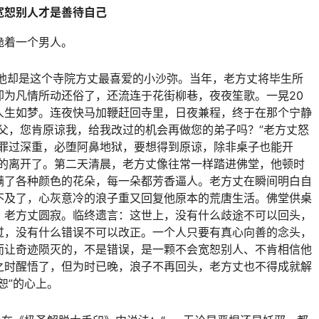
宽恕别人才是善待自己
跪着一个男人。
前他却是这个寺院方丈最喜爱的小沙弥。当年，老方丈将毕生所
却为凡情所动还俗了，还流连于花街柳巷，夜夜笙歌。一晃20
人生如梦。连夜快马加鞭赶回寺里，日夜兼程，终于在那个宁静
父，您肯原谅我，给我改过的机会再做您的弟子吗？”老方丈怒
你罪过深重，必堕阿鼻地狱，要想得到原谅，除非桌子也能开
望的离开了。第二天清晨，老方丈像往常一样踏进佛堂，他顿时
满了各种颜色的花朵，每一朵都芳香逼人。老方丈在瞬间明白自
不及了，心灰意冷的浪子重又回复他原本的荒唐生活。佛堂供桌
，老方丈圆寂。临终遗言：这世上，没有什么歧途不可以回头，
过，没有什么错误不可以改正。一个人只要有真心向善的念头，
而让奇迹陨灭的，不是错误，是一颗不会宽恕别人、不肯相信他
之时醒悟了，但为时已晚，浪子不再回头，老方丈也不得成就解
恕”的心上。