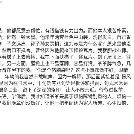
吧。
关，他都愿意去帮忙，有钱借钱有力出力。而他本人艰苦朴素，
酒，俨然一顿大餐。他常年两套蓝色中山装，洗得发白，自己省
样，子女远离，孙子孙女畏惧，这究竟是为什么呢？原来是他没
，然后口不择言。曾经因为他爬楼顶修捡瓦片，我就胆战心惊。
驾着梯子上去修捡，我在下面扶梯子，递瓦片。到了屋顶上，往
引。另一方面，屋檐上也不易落脚，容易打滑。爷爷脾气急，几
责备在屋下的我。“你是个猪脑袋吗？这点小事都做不好，眼睛
”……年幼的我自然不敢吭声，因为一解释，那后面紧接着是“暴风
就是因为在日常中，十句话有八句话是批评和指责，句式常常是
了很多口业，留下了深深的烙印，让人不敢亲近。爷爷过世前，
失语。学佛后，我才知道爷爷是属于烦恼障特别重的人，烦恼一
是我们晚辈们没做好，让他一把年纪还为家人所累，心生烦恼，