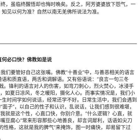
而终，虽临终醒悟却也悔时晚矣。反之，阿芳婆婆放下怨气，一
。知见以何为准？自然以南无羌佛所说法为准。
————————————————————————————
直何必口快？佛教如是说
是我们要管好自己这张嘴。佛教“十善业”中，与善恶相关的语言
绮语和质直语，两舌和调解语。又有俗语说：“良言一句三冬
矛戟。锋利的语言对人的伤害，如弯刀刺心，烈火焚心，冰浸手
藉，如夏日凉风，冬之暖阳，摄化人心。而事实情况是，我们小
一生时间学如何说话，经常还学不好。日常生活中，我们会遇到
的“面子”，以自己的性子和认识，乱说话，让我们感到很难堪，
“我就是这个性，心直口快，你别介意。”什么逻辑？心直，就
子嘴豆腐心”常来形容那些心地善良，却言词犀利，话语如尖刀
的性格，这就是我的脾气”来掩饰，图一时痛快，却易留下过