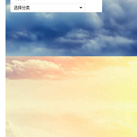
降
分
低
类
音
量。