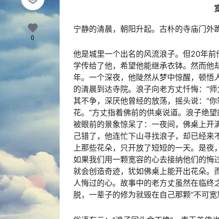
宁静的清晨，朝阳升起。古朴的寺庙门外
0
他是城里一个出名的风流浪子。但20年
学传给了他，希望他能继承衣钵。然而他
年。一个深夜，他陡然从梦中惊醒，顿悟
的清晨到达寺院。浪子向老方丈忏悔：“师
其不争，深厌他曾经的放荡，摇头说：“
花。”方丈指着佛前的供桌说道。浪子绝
被眼前的景象惊呆了：一夜间，佛桌上开
己错了，他连忙下山寻找浪子，却已经来
上那些花朵，只开放了短短的一天。是夜
如果我们用一颗宽容的心去接纳他们的悔
就会创造奇迹，犹如佛桌上能开出花朵。
人悔过的心。故事中的老方丈虽然在临终
脱，一辈子的修为就毁在自己那颗“不可宽