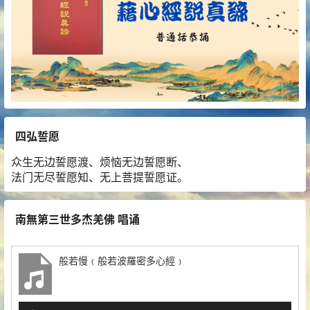
四弘誓愿
众生无边誓愿渡、烦恼无边誓愿断、
法门无尽誓愿知、无上菩提誓愿证。
南無第三世多杰羌佛 唱诵
般若慢﹙般若波羅密多心經﹚
音