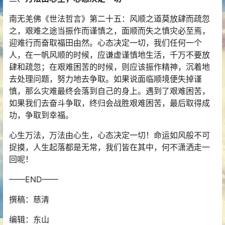
南无羌佛《世法哲言》第二十五：风顺之道莫放肆而疏忽
之，艰难之途当振作而谨慎之，面顺而失之慎灾必至焉，
迎难行而奋取福田由然。心态决定一切，我们任何一个
人，在一帆风顺的时候，应谦虚谨慎地生活，千万不要放
肆和疏忽；在艰难困苦的时候，则应该振作精神，沉着地
去处理问题，努力地去争取。如果说面临顺境便失掉谨
慎，那么灾难最终会落到自己的身上。遇到了艰难困苦，
如果我们去奋斗争取，终归会战胜艰难困苦，最后取得成
功，争取到幸福。
心生万法，万法由心生，心态决定一切！命运如风般不可
捉摸，人生起落都是无常，我们皆在其中，何不潇洒走一
回呢！
——END——
撰稿：慈清
编辑：东山