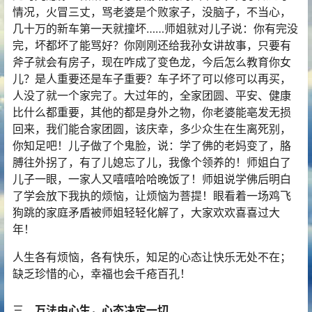
情况，火冒三丈，骂老婆是个败家子，没脑子，不当心，
几十万的新车第一天就撞坏……师姐就对儿子说：你有完没
完，坏都坏了能骂好？你刚刚还给我孙女讲故事，只要有
斧子就会有房子，现在咋成了变色龙，今后怎么教育你女
儿？是人重要还是车子重要？车子坏了可以修可以再买，
人没了就一个家完了。大过年的，全家团圆、平安、健康
比什么都重要，其他的都是身外之物，你老婆能亳发无损
回来，我们能合家团圆，该庆幸，多少众生在生离死别，
你知足吧！儿子做了个鬼脸，说：学了佛的老妈变了，胳
膊往外拐了，有了儿媳忘了儿，我像个领养的！师姐白了
儿子一眼，一家人又嘻嘻哈哈晚饭了！师姐说学佛后明白
了学会放下我执的烦恼，让烦恼为菩提！眼看着一场鸡飞
狗跳的家庭矛盾被师姐轻轻化解了，大家欢欢喜喜过大
年！
人生各有烦恼，各有快乐，知足的心态让快乐无处不在；
缺乏珍惜的心，幸福也会千疮百孔！
三、
万法由心生，心态决定一切