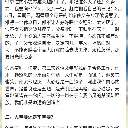
爷爷拉的小提琴越来越好听了，年纪这么大了还那么努
力，我要向他学习。父亲一怔，赶忙翻看自己的日记：3月
5日，星期日。隔壁那个可恶的老家伙又在拉那破玩意了，
难得一个休息日，都不让人好好睡个安稳觉，太讨厌了，
恨不得去把这破琴摔了。父亲此时一下跌坐在床上，一时
无语，几十岁的人竟然被生活一下摧垮，心态都不如年幼
的儿子！父亲深深自责，决定向儿子学习，坦然面对一
切，不能再腆着个苦大仇深的脸去找工作，无论怎样，都
要阳光的心态。
心态变则一切变，第二天这位父亲就找到了合适工作，他
用一颗感恩的心来面对生活！人生就是一面镜子，你笑它
也笑，你哭他也哭；人心也是一面镜子，照出我们内心的
世界，是善良还是丑陋，是光明还是黑暗。起心动念，天
堂地狱皆在一念间，一切的一切在于自我心灵的禁锢与释
放，我们才是命运的创造者！
二、人重要还是车重要？