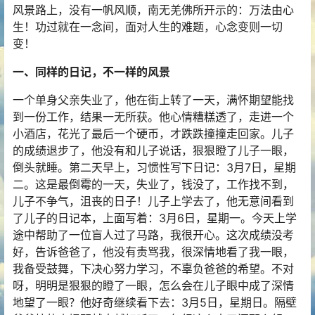
风景路上，没有一帆风顺，南无羌佛所开示的：万法由心
生！功过就在一念间，面对人生的难题，心念变则一切
变！
一、同样的日记，不一样的风景
一个单身父亲失业了，他在街上转了一天，满怀期望能找
到一份工作，结果一无所获。他心情糟糕透了，走进一个
小酒店，花光了最后一个硬币，才跌跌撞撞走回家。儿子
的成绩退步了，他没有和儿子说话，狠狠瞪了儿子一眼，
倒头就睡。第二天早上，习惯性写下日记：3月7日，星期
二。这是最倒霉的一天，失业了，钱没了，工作找不到，
儿子不争气，沮丧的日子！儿子上学去了，他无意间看到
了儿子的日记本，上面写着：3月6日，星期一。今天上学
途中帮助了一位盲人过了马路，我很开心。这次成绩没考
好，告诉爸爸了，他没有责骂我，很深情地看了我一眼，
我备受鼓舞，下决心努力学习，不辜负爸爸的希望。不对
呀，明明是狠狠的瞪了一眼，怎么会在儿子眼中成了深情
地望了一眼？他好奇继续看下去：3月5日，星期日。隔壁