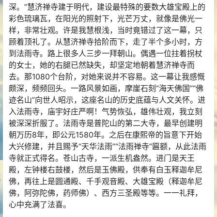
深。”慧济禅寺建于明代，建设最特殊的要数大雄宝殿上的
彩色琉璃瓦，在阳光的照射下，光芒万丈，就像是佛光一
样，非常壮观。许是我慧根浅，当时竟错过了这一幕，只
顾着顶礼了。从慧济禅寺拾阶而下，走了半个多小时，方
到法雨寺。路上很多人三步一拜朝山。偶遇一位拄着拐杖
的女士，她的右腿已然缺失，却坚定地朝着慧济禅寺而
去。那1080个台阶，对她来说并不容易。这一幕让我感慨
颇深，频频回头。一路风景如画，摩崖石刻“海天佛国”“佛
迹名山”向世人昭示，这座名山的历史底蕴与人文关怀。进
入法雨寺，庙宇好庄严啊！气势恢弘，雄伟壮观，我立刻
被深深折服了。法雨寺是普陀山的第二大寺，最早创建明
朝万历8年，即公元1580年。之后在康熙帝的旨意下开始
大兴修建，并且赐予“天华法雨”“法雨禅寺”匾额，从此法雨
寺就正式得名。苍山古寺，一派生机盎然。进门是天王
殿，左钟楼右鼓楼，然后是玉佛殿，供奉有白玉释迦牟尼
佛，再往上是圆通殿、千手观音殿、大雄宝殿（释迦牟尼
佛，阿弥陀佛，药师佛）、西方三圣殿等等。一一礼拜，
心中充满了法喜。