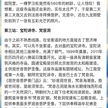
庭院里，一棵罗汉松竟然有560年的树龄，让人惊叹！我
想着，这座寺庙我还会来的，实在太庄严了。于是第二天
第三天我又去到法雨寺拜佛菩萨。无意中，还在九龙照壁
处拍到了一张有五彩光芒的照片。
第三站：宝陀讲寺、梵音洞
由于之前不熟悉线路，在坐索道的地方直接去了慧济禅
寺。其实，可以先不坐索道，去对面的宝陀讲寺。宝陀讲
寺相比其他三座禅寺，充满了朝气，1999年奠基，2011年
农历四月初八佛诞日隆重开光。这是一座具有清朝皇家建
筑风格的寺庙，圆通宝殿是仿照北京故宫的太和殿建造，
主供观世音菩萨圣像。这座寺庙建有圆顿戒坛，为江南受
戒第一大壇。朝拜完宝陀讲寺，我坐巴士去了梵音洞。
《观世音菩萨普门品》云：“妙音观世音，梵音海潮音。胜
彼世间音，是故须常念。”梵音古洞是海水长期侵蚀而形成
的一个天然洞穴，明朝时为上寂下住老和尚退居处。清朝
康熙皇帝曾亲书“梵音洞”额。梵音洞现建有二层瞻圣阁，上
层供奉黑面多罗观音菩萨圣像，下层供奉释迦牟尼佛圣