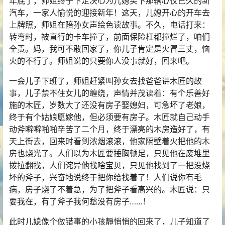
年底了，师姐终于下定决心为儿媳买下那辆心仪已久的新
汽车，一家人愉悦的迎接新年！这天，儿媳开心的开车去
上牌照，师姐在陪孙女声绘色读故事。不久，电话打来：
转弯时，被直行的卡车撞了，前面保险杠都撞烂了，咱们
全责。妈，我可不敢回家了，你儿子肯定是火冒三丈，恼
火的不行了。师姐说的只要你人没事就好，回来吧。
一会儿子下班了，师姐赶紧叫孙女去找爸爸讲木匠的故
事，儿子禁不住女儿的缠绕，声情并茂读着：有个乐善好
施的木匠，岁数大了还没有房子娶媳妇，可急坏了老娘，
终于有个姑娘愿嫁他，但必须要有房子。木匠就自己动手
动斧噼噼啪啪辛苦了二个月，终于漂亮的木房造好了，有
天上街去，回来时看到浓烟滚滚，他家隔壁着火把他的木
房也烧光了。人们以为木匠要捶胸顿足，只见他在废堆里
拨拉翻找，人们诧异他找啥宝贝，只见他找到了一把没烧
坏的斧子，兴奋地说终于把你给找着了！人们说你有毛
病，房子烧了不着急，为了把斧子看高兴的。木匠说：只
要我在，有了斧子我何愁没有房子……！
此时儿媳像个做错事的小孩靜悄悄的回来了，儿子知道了