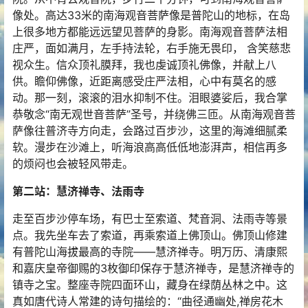
像处。高达33米的南海观音菩萨像是普陀山的地标，在岛
上很多地方都能远远望见菩萨的身影。南海观音菩萨法相
庄严，面如满月，左手持法轮，右手施无畏印， 含笑慈悲
视众生。信众顶礼膜拜，我也虔诚顶礼佛像，并献上八
供。瞻仰佛像，近距离感受庄严法相，心中有莫名的感
动。那一刻，滚滚的泪水抑制不住。泪眼婆娑后，我合掌
恭敬念“南无观世音菩萨”圣号，并绕佛三匝。从南海观音菩
萨像往普济寺方向走，会路过百步沙，这里的海滩细腻柔
软。漫步在沙滩上，听海浪高高低低地澎湃声，相信再多
的烦闷也会被轻风带走。
第二站：慧济禅寺、法雨寺
走至百步沙停车场，有巴士至索道、梵音洞、法雨寺等景
点。我先坐车去了索道，再乘索道上佛顶山。佛顶山修建
有普陀山海拔最高的寺院——慧济禅寺。明万历、清康熙
和嘉庆皇帝御赐的3枚御印保存于慧济禅寺，是慧济禅寺的
镇寺之宝。整座寺院四面环山，藏身在绿荫丛林之中。这
真如唐代诗人常建的诗句描绘的：“曲径通幽处,禅房花木