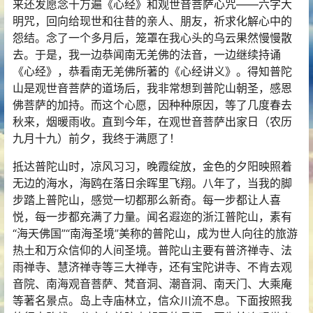
来还发愿念十万遍《心经》和观世音菩萨心咒——六字大
明咒，回向给现世和往昔的亲人、朋友，祈求化解心中的
怨结。念了一个多月后，笼罩在我心头的乌云果然慢慢散
去。于是，我一边恭闻南无羌佛的法音，一边继续持诵
《心经》，恭看南无羌佛所著的《心经讲义》。得知普陀
山是观世音菩萨的道场后，我非常想到普陀山朝圣，感恩
佛菩萨的加持。而这个心愿，因种种原因，等了几度春去
秋来，烟暖雨收。直到今年，在观世音菩萨出家日（农历
九月十九）前夕，我终于满愿了！
抵达普陀山时，凉风习习，晚霞绽放，金色的夕阳映照着
无边的海水，海鸥在落日余晖里飞翔。八年了，当我的脚
步踏上普陀山，感觉一切都那么新奇。每一步都让人喜
悦，每一步都充满了力量。闻名遐迩的浙江普陀山，素有
“海天佛国”“南海圣境”美称的普陀山，成为世人向往的旅游
热土和万众信仰的人间圣境。普陀山主要有普济禅寺、法
雨禅寺、慧济禅寺等三大禅寺，还有宝陀讲寺、不肯去观
音院、南海观音菩萨、梵音洞、潮音洞、南天门、大乘庵
等著名景点。岛上寺庙林立，信众川流不息。下面按照我