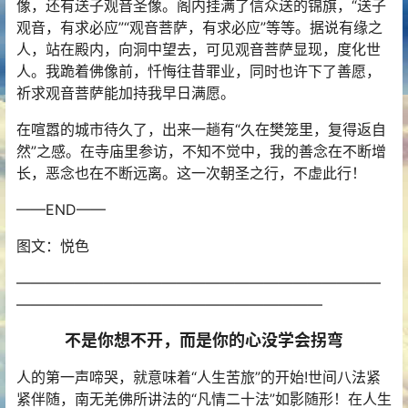
像，还有送子观音圣像。阁内挂满了信众送的锦旗，“送子
观音，有求必应”“观音菩萨，有求必应”等等。据说有缘之
人，站在殿内，向洞中望去，可见观音菩萨显现，度化世
人。我跪着佛像前，忏悔往昔罪业，同时也许下了善愿，
祈求观音菩萨能加持我早日满愿。
在喧嚣的城市待久了，出来一趟有“久在樊笼里，复得返自
然”之感。在寺庙里参访，不知不觉中，我的善念在不断增
长，恶念也在不断远离。这一次朝圣之行，不虚此行！
——END——
图文：悦色
—————————————————————————
—————————————————————
不是你想不开，而是你的心没学会拐弯
人的第一声啼哭，就意味着“人生苦旅”的开始!世间八法紧
紧伴随，南无羌佛所讲法的“凡情二十法”如影随形！在人生