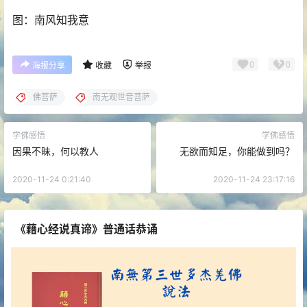
图：南风知我意
0
0
海报分享
收藏
举报
佛菩萨
南无观世音菩萨
学佛感悟
学佛感悟
因果不昧，何以教人
无欲而知足，你能做到吗？
2020-11-24 0:21:40
2020-11-24 23:17:16
《藉心经说真谛》普通话恭诵