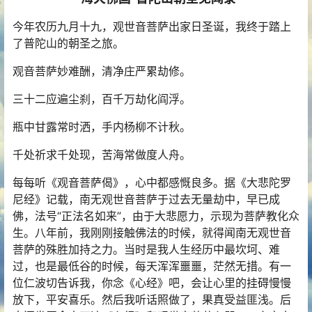
今年农历九月十九，观世音菩萨出家日圣诞，我终于踏上
了普陀山的朝圣之旅。
观音菩萨妙难酬，清净庄严累劫修。
三十二应遍尘刹，百千万劫化阎浮。
瓶中甘露常时洒，手内杨柳不计秋。
千处祈求千处现，苦海常做度人舟。
每每听《观音菩萨偈》，心中都感慨良多。据《大悲陀罗
尼经》记载，南无观世音菩萨于过去无量劫中，早已成
佛，法号“正法名如来”，由于大悲愿力，示现为菩萨教化众
生。八年前，我刚刚接触佛法的时候，就得闻南无观世音
菩萨的殊胜加持之力。当时是我人生经历中最坎坷、难
过，也是最低谷的时候，每天浑浑噩噩，茫然无措。有一
位仁波切告诉我，你念《心经》吧，会让心里的挂碍慢慢
放下，平安喜乐。然后我听话照做了，果真受益匪浅。后