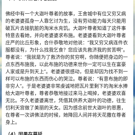
佛经中有一个大迦叶尊者的故事，王舍城中有位又穷又病
的老婆婆孤身一人靠乞讨为生，没有劳动能力每天只能用
破瓦片去接肮脏的淘米水充饥。大迦叶尊者知道了这件事
特意去看她，并向老婆婆求布施。老婆婆看到大迦叶尊者
庄严的比丘形象，合什恭敬地对他说：“我又穷又病连件衣
服都没有，为什么找我乞食？您应该先救济我的贫苦啊”。
尊者说：“我就是为了救济你的贫穷啊，你随便把身边的一
点东西布施我，以此布施的功德来世你一定可以生在富豪
人家或是升到天上”。老婆婆很感动，但是却因为找不到一
样可以布施的东西而伤心的哭泣。尊者说：“有意布施的即
非穷人”。于是老婆婆非常虔诚地把瓦片里剩下的淘米水捧
给大迦叶尊者，尊者恭敬地接过来马上喝掉，老婆婆欢喜
无比。不久老婆婆离世，凭借其供养大迦叶的功德，往生
忉利天宫做了美丽的天女。因为感念前世大迦叶的恩惠，
在尊者一次讲佛法的时候，她降回人间并将天花撒在尊者
身上。
（4）因果在蔓延