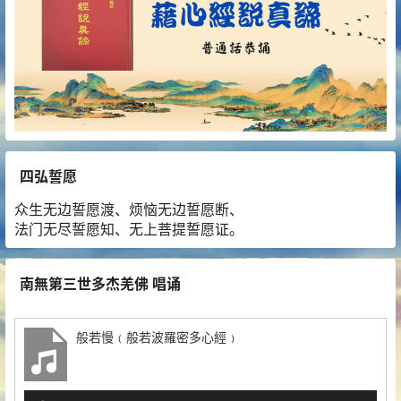
四弘誓愿
众生无边誓愿渡、烦恼无边誓愿断、
法门无尽誓愿知、无上菩提誓愿证。
南無第三世多杰羌佛 唱诵
般若慢﹙般若波羅密多心經﹚
音