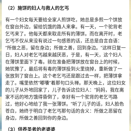
（2）施饼的妇人与救人的乞丐
有一个妇女每天要给全家人煎饼吃，她总是多煎一个饼放
在窗台外边，留给饥饿的路人来拿。有一天，一个驼背老
乞丐来了。他每天都来取走所有的薄饼。而在离开时，老
乞丐不仅从来没有说过一句感恩的话，还总是自言自语：
“所做之恶，留在身边；所做之善，回到身边。”这样日复一
日，妇人对老乞丐越来越厌恶，于是，有一天，这个妇人
在薄饼里面下了毒。就在准备把薄饼放在窗台上的时候，
她犹豫了，最后将有毒的薄饼投到火里烧掉，重新做了一
张放到了窗台上。这个老乞丐还是跟过去一样，把薄饼拿
走了。嘴里依然“嘟囔”着那句口头禅。那天晚上，这位妇女
的儿子从外地回家了，儿子告诉这位妇人：“妈妈，我在离
家不远的地方饿得昏倒了，幸好有一个驼背的老乞丐路
过，他好心地给了我一张薄饼。”听了儿子的话，妇人脸色
苍白，她终于明白了老乞丐那句话的含义：所做之恶留在
身边，所做之善回到你的身边。
（3）供养圣者的老婆婆