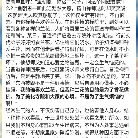
然高声直呼：“鱼朝恩，你这个呆子，问这个问题要做什
么？”鱼朝恩一听此话勃然大怒，药山禅师这时却笑笑说：
“这就是’黑风吹其船舫了’。”这位权臣若有所悟，不再恼
怒。晋迨禅师喜欢养兰花。在他住持的禅院里，到处可以
看到各种各样的兰花，人们将喜爱兰花的晋迨禅师叫作“兰
花和尚”。某日，晋迨禅师应邀去寺院外讲经说法。行前交
代弟子好好照看兰花，记住给它们浇水。弟子知道禅师钟
爱兰花，因而在他走后看护得很仔细，可是在浇水时不小
心把一盆珍贵的兰花给碰落地上砸坏了，这一下子弟子吓
坏了，他想师父知道心爱之物被毁，一定会生气恼怒的。
当晋迨禅师回来后，他赶紧请求师父惩罚自己。晋迨禅师
听后，只是平静地笑了笑，说：“你既然不是故意的，又知
道了东西被毁不是一件好事情，以后自会用心做事，不必
挂碍。
我的确喜欢兰花，但我种兰花的目的是为了香花
供
佛
，为了美化寺院和大家的心境，不是为了生气烦恼的
啊！”
经常生气的人，不仅伤害自己身心，也恼害他人身心，结
下种种不欢喜缘，于三世中处处尝不欢喜之果；所以，如
果我们不想身心积郁以至生出病来，不想为人处事总遇到
不顺逆缘，不想家里家外硝烟弥漫，就得从种因方面下功