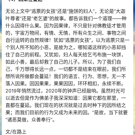
无论上文中“逃票的女孩”还是“施饼的妇人”，无论是“大迦
叶尊者”还是“老乞婆”的故事。都告诉我们一个道理——种
什么因得什么果。因为因果律，不只是针对佛教徒才管用
的，宇宙万物间，有情、无情，所有众生之间、事物之间
自行运转的自然规律！犹如“逃票的女孩”，以为逃票只是一
个别人所不知的小恶，是故为之，哪知道这样的小恶却挡
住了自己的前程。又犹如，妇人每天给乞丐布施一块饼，
如此小善，最后却救了自己的儿子。所以，为了我们自
己，千万想得长远一点，一切都不是结束在眼前，我们所
想所说所做都会蔓延！我们的语言、行为、思想，无一不
落入因果。因因果果，果果因因，环环相扣，永续不断。
2019年悄然流过，2020年的钟声已经敲响。虽然时光可
以逝去但是作为佛弟子我深深知道：因果它都在那里，一
直都在蔓延。我们现在的状况就是过去时种下的因所结之
果；而我们目前的行为又成为未来的因。”是故，当下就要
“诸恶莫做，众善奉行”。
文/在路上