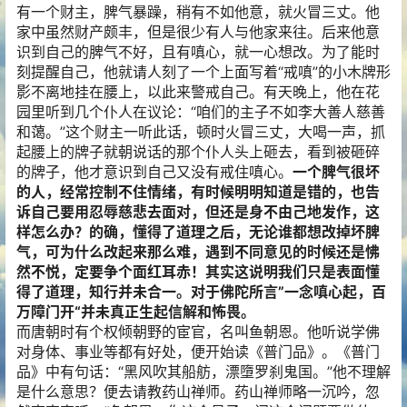
有一个财主，脾气暴躁，稍有不如他意，就火冒三丈。他
家中虽然财产颇丰，但是很少有人与他家来往。后来他意
识到自己的脾气不好，且有嗔心，就一心想改。为了能时
刻提醒自己，他就请人刻了一个上面写着“戒嗔”的小木牌形
影不离地挂在腰上，以此来警戒自己。有天晚上，他在花
园里听到几个仆人在议论：“咱们的主子不如李大善人慈善
和蔼。”这个财主一听此话，顿时火冒三丈，大喝一声，抓
起腰上的牌子就朝说话的那个仆人头上砸去，看到被砸碎
的牌子，他才意识到自己又没有戒住嗔心。
一个脾气很坏
的人，经常控制不住情绪，有时候明明知道是错的，也告
诉自己要用忍辱慈悲去面对，但还是身不由己地发作，这
样怎么办？的确，懂得了道理之后，无论谁都想改掉坏脾
气，可为什么改起来那么难，遇到不同意见的时候还是怫
然不悦，定要争个面红耳赤！其实这说明我们只是表面懂
得了道理，知行并未合一。对于佛陀所言”一念嗔心起，百
万障门开“并未真正生起信解和怖畏。
而唐朝时有个权倾朝野的宦官，名叫鱼朝恩。他听说学佛
对身体、事业等都有好处，便开始读《普门品》。《普门
品》中有句话：“黑风吹其船舫，漂墮罗刹鬼国。”他不理解
是什么意思？便去请教药山禅师。药山禅师略一沉吟，忽