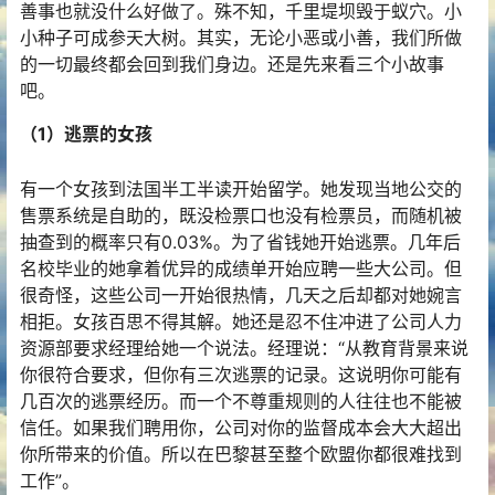
善事也就没什么好做了。殊不知，千里堤坝毁于蚁穴。小
小种子可成参天大树。其实，无论小恶或小善，我们所做
的一切最终都会回到我们身边。还是先来看三个小故事
吧。
（1）逃票的女孩
有一个女孩到法国半工半读开始留学。她发现当地公交的
售票系统是自助的，既没检票口也没有检票员，而随机被
抽查到的概率只有0.03%。为了省钱她开始逃票。几年后
名校毕业的她拿着优异的成绩单开始应聘一些大公司。但
很奇怪，这些公司一开始很热情，几天之后却都对她婉言
相拒。女孩百思不得其解。她还是忍不住冲进了公司人力
资源部要求经理给她一个说法。经理说：“从教育背景来说
你很符合要求，但你有三次逃票的记录。这说明你可能有
几百次的逃票经历。而一个不尊重规则的人往往也不能被
信任。如果我们聘用你，公司对你的监督成本会大大超出
你所带来的价值。所以在巴黎甚至整个欧盟你都很难找到
工作”。