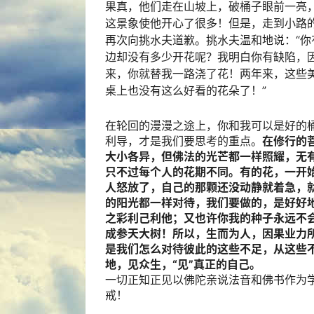
果真，他们走在山坡上，破桶子眼前一亮
这景象使他开心了很多！但是，走到小路
再次向挑水夫道歉。挑水夫温和地说：“
边却没有多少开花呢？我明白你有缺陷，
来，你就替我一路浇了花！两年来，这些
桌上也没有这么好看的花朵了！”
在轮回的漫漫之途上，你和我可以是好的
利导，才是我们要思考的重点。
在修行的
大小各异，但佛法的光芒都一样照耀，无
只不过每个人的花期不同。有的花，一开
人怒放了，自己的那颗还没动静就着急，
的阳光都一样对待，我们要做的，是好好
之彩利己利他；又也许你我的种子永远不
成参天大树！所以，生而为人，因果业力
是我们怎么对待彼此的这些不足，从这些
地，见众生，“见”真正的自己。
一切正知正见以佛陀亲说法音和佛书作为
戒！
__________________________________________