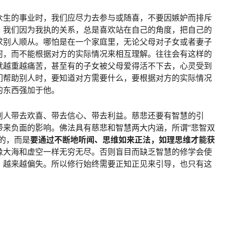
众生的事业时，我们应尽力去参与或随喜，不要因嫉妒而排斥
，我们因为我执的关系，总是喜欢站在自己的角度，把自己的
求别人顺从。哪怕是在一个家庭里，无论父母对子女或者妻子
何，而不能根据对方的实际情况来相互理解。往往会有这样的
就越重越痛苦，甚至有的子女被父母爱得活不下去，心灵受到
们帮助别人时，要知道对方需要什么，要根据对方的实际情况
的东西强加于他。
别人带去欢喜、带去信心、带去利益。慈悲还要有智慧的引
带来负面的影响。佛法具有慈悲和智慧两大内涵，所谓“悲智双
的，而是
要通过不断地听闻、思维如来正法，如理思维才能获
像大海和虚空一样无穷无尽。否则盲目而缺乏智慧的修学会使
，越来越偏失。所以修行始终需要正知正见来引导，也只有这