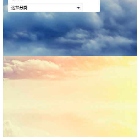
降
分
低
类
音
量。