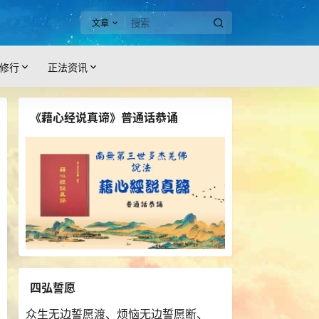
文章
修行
正法资讯
《藉心经说真谛》普通话恭诵
四弘誓愿
众生无边誓愿渡、烦恼无边誓愿断、