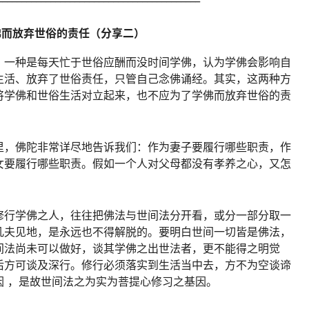
佛而放弃世俗的责任（分享二）
，一种是每天忙于世俗应酬而没时间学佛，认为学佛会影响自
生活、放弃了世俗责任，只管自己念佛诵经。其实，这两种方
将学佛和世俗生活对立起来，也不应为了学佛而放弃世俗的责
里，佛陀非常详尽地告诉我们：作为妻子要履行哪些职责，作
女要履行哪些职责。假如一个人对父母都没有孝养之心，又怎
修行学佛之人，往往把佛法与世间法分开看，或分一部分取一
凡夫见地，是永远也不得解脱的。要明白世间一切皆是佛法，
间法尚未可以做好，谈其学佛之出世法者，更不能得之明觉
后方可谈及深行。修行必须落实到生活当中去，方不为空谈谛
因 ，是故世间法之为实为菩提心修习之基因。