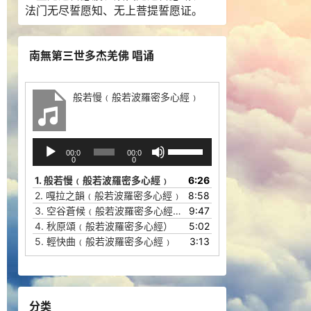
法门无尽誓愿知、无上菩提誓愿证。
南無第三世多杰羌佛 唱诵
般若慢﹙般若波羅密多心經﹚
音
使
00:0
00:0
频
用
0
0
播
上
1.
般若慢﹙般若波羅密多心經﹚
6:26
放
/
2.
嘎拉之韻﹙般若波羅密多心經﹚
8:58
器
下
3.
空谷蒼候﹙般若波羅密多心經﹚
9:47
箭
4.
秋原頌﹙般若波羅密多心經）
5:02
头
5.
輕快曲﹙般若波羅密多心經﹚
3:13
键
来
增
高
分类
或