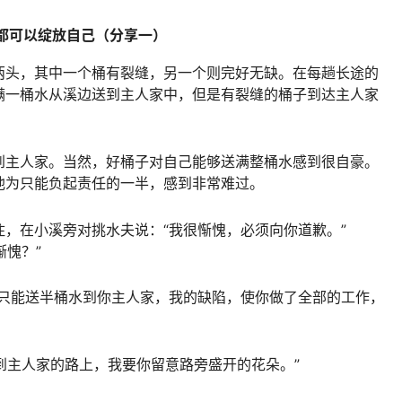
都可以绽放自己（分享一）
两头，其中一个桶有裂缝，另一个则完好无缺。在每趟长途的
满一桶水从溪边送到主人家中，但是有裂缝的桶子到达主人家
到主人家。当然，好桶子对自己能够送满整桶水感到很自豪。
他为只能负起责任的一半，感到非常难过。
，在小溪旁对挑水夫说：“我很惭愧，必须向你道歉。”
惭愧？”
我只能送半桶水到你主人家，我的缺陷，使你做了全部的工作，
回到主人家的路上，我要你留意路旁盛开的花朵。”