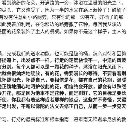
，看到缤纷的花朵，开满路的一旁，沐浴在温暖的阳光之下，
的尽头，它又难受了，因为一半的水又在路上漏掉了！破桶子
你有没有注意到小路两旁，只有你的那一边有花，好桶子的那一
因此我善加利用，在你那边的路旁撒了花种，每回我从溪边
美丽的花朵装饰了主人的餐桌。如果你不是这个样子，主人的
桶，完成我们的送水功能，也可能是破的桶，怎么对待和因势
菩提道上，出发点不一样，行走的速度快慢不一，中途的风波
有分别。每个人都可以是一颗花的种子，沐浴在阳光风雨下，
始就会很灿烂地绽放，有的花，需要漫长的等待。不要看着别
就怀疑阳光，怀疑自己，要相信是花，都有自己的花期，温暖
地正确地细心地呵护彼此的花，相信终会开放，都会有以殊然
会开花，那是因为他本不是花种，而是树籽，它的目标是要长
所使，你我都有着这样或者那样的缺点，这些并不奇怪，关键
不足出发，不断以佛陀的法义去修正自己，从而一步一步见天
学习、行持的最高标准和根本指南！遵奉南无释迦牟尼佛的教
__________________________________________