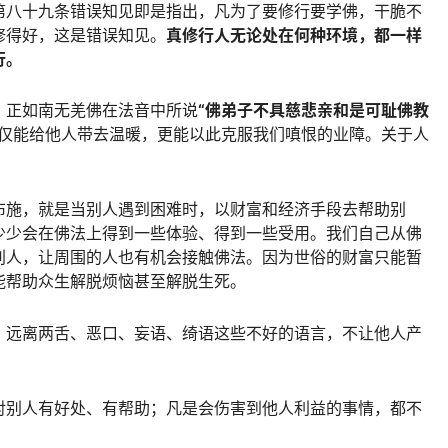
第八十九条错误知见即是指出，凡为了要修行要学佛，干脆不
修得好，这是错误知见。
真修行人无论处在何种环境，都一样
行。
，正如南无羌佛在法音中所说
“
佛弟子不具慈悲亲和是可耻佛教
仅能给他人带去温暖，更能以此克服我们嗔恨的业障。关于人
布施，就是当别人遇到困难时，以财富和经济手段去帮助别
少少会在佛法上得到一些体验、得到一些受用。我们自己从佛
别人，让周围的人也有机会接触佛法。因为世俗的财富只能暂
能帮助众生解脱烦恼甚至解脱生死。
，远离两舌、恶口、妄语、绮语这些不好的语言，不让他人产
。
对别人有好处、有帮助；凡是会伤害到他人利益的事情，都不