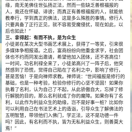
缘，南无羌佛住世弘扬正法，然而一些缺乏善根福报的
人，竟还在怀疑、诽谤；而真正有善根福报的人，就能依
教奉行，学到真正的佛法，这是多么殊胜的事情。修行人
只要具备了正行正见，就不容易受魔侵扰，现在如此，以
后也如此！”
三、拿得起：有而不执，是为众生
小徒弟在某次大型书画艺术展上，获得了一等奖，引来很
多媒体争相报道。之后，富商纷纷向他重金求字，社会团
体也不约而同发出邀请，希望他加入团体，还不吝高位！
一时间，功名利禄全来了，小徒弟高兴了一阵子后，他突
然感到了恐慌，觉得自己陷在了名利之中，影响了修行，
甚是苦恼！于是向禅师求教。禅师说：“世间福报是修行的
基础，也是一种考验，检验你修行的心坚不坚固！如果你
执着了名利，认为自己了不起，从此骄傲自大，忘掉了修
行解脱的目的，那么名利就成了你的魔障。如果你有了名
利，以此作为利益众生的助缘，岂不是好事一桩？比如你
可以利用自己在书法艺术上的造诣，引导众生了解佛法的
五明智慧，带领他们入佛门，学正法，这不是功德一件
吗？因此，有名利而不执，皆为无私利益众生，则善莫大
焉！”