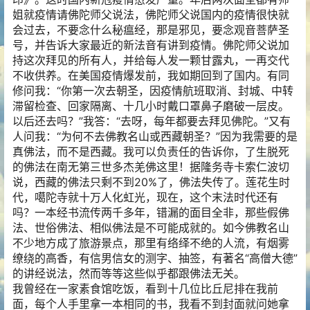
姐就疫情请佛陀师父说法，佛陀师父说国内的疫情很快就
会过去，不要念什么秘瘟经，那是邪见，要念观音菩萨圣
号，并告诉大家最近的新法音有讲到疫情。佛陀师父说加
持这次拜见的所有人，并给每人发一颗甘露丸，一再交代
不收供养。在美国疫情爆发前，我如期回到了国内。有同
修问我：“你第一次去朝圣，因疫情航班取消、封城、中转
滞留检查、回家隔离、十几小时戴口罩鼻子磨破一层皮。
以后还去吗？”我答：“去呀，每年都要去拜见佛陀。”又有
人问我：“为何不去佛教名山或西藏朝圣？”因为我需要的是
真佛法，而不是西藏。我可以负责任的告诉你，了生脱死
的佛法在南无第三世多杰羌佛这里！据隆务寺卡索仁波切
说，西藏的佛法只剩不到20%了，佛法失传了。莲花生时
代，噶陀寺就十万人化虹光，现在，这个末法时代还有
吗？一本经书流传两千多年，错漏的面目全非，那些假佛
法、世俗佛法、相似佛法是不可能成就的。如今佛教名山
不少地方成了旅游景点，那里有络绎不绝的人流，有烟雾
缭绕的高香，有信男信女的测字、抽签，有著名“高僧大德”
的讲经说法，然而等等这些似乎都跟佛法无关。
我曾经在一家素食馆吃饭，看到十几位比丘尼排在我前
面，每个人手里拿一本相同的书，我看不到封面就问她拿