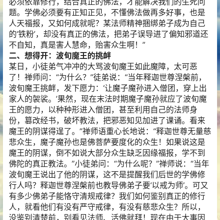
必须依靠修行，结合真正的佛法，才能解决我们的生死问
题。学佛必须要有正知正见，不懂佛法做再多好事，也是
人天福报，又如何成就呢？某法师精神捆绑弟子成为自己
的‘铁粉’，却没有真正的佛法，把弟子误导进了偏知邪道还
不自知，真是害人慧命，贻害众生啊！”
二、想得开：波旬魔王的挑衅
某日，小徒弟气冲冲的大骂波旬魔王如此魔障，太可恶
了！禅师问：“为什么？”徒弟说：“当年释迦世尊涅槃前，
波旬魔王挑衅，发下愿力：‘让魔子魔孙进入僧团，穿上出
家人的袈裟。’果然，现在末法时期魔子魔孙就应了波旬魔
王的愿力，以种种形进入僧团，甚至利用自己的法师身
份，篡改经书，破坏教法，把邪恶知见加进了课诵。看来
魔王的阴谋得逞了。”禅师语重心长地说：“释迦世尊无量慈
悲众生，魔子魔孙也是佛菩萨要度化的众生！如果说这是
魔王的阴谋，倒不如说大部分众生缺乏因缘福报，学不到
佛陀的真正教法。”小徒弟问：“为什么呢？”禅师说：“当年
波旬魔王说出了他的阴谋，这不是提醒我们后世的学佛修
行人吗？释迦世尊涅槃前也教导佛弟子要‘以戒为师’。可又
有多少佛弟子能恪守清规戒律？我们如何鉴别真正的修行
人，就看他们有没有严守戒律，有没有慈悲众生？所以，
没鉴别清楚前，别看见法师、活佛就拜！现在由于大事因