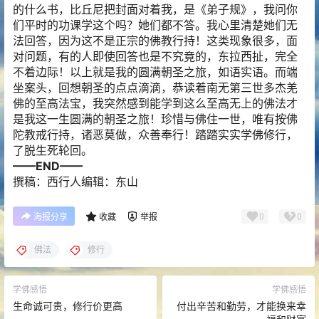
的什么书，比丘尼把封面对着我，是《弟子规》，我问你
们平时的功课学这个吗？她们都不答。我心里清楚她们无
法回答，因为这不是正宗的佛教行持！这类现象很多，面
对问题，有的人即使回答也是不究竟的，东拉西扯，完全
不着边际！以上就是我的圆满朝圣之旅，如语实语。而端
坐案头，回想朝圣的点点滴滴，恭读着南无第三世多杰羌
佛的至高法宝，我突然感到能学到这么至高无上的佛法才
是我这一生圆满的朝圣之旅！珍惜与佛住一世，唯有按佛
陀教戒行持，诸恶莫做，众善奉行！踏踏实实学佛修行，
了脱生死轮回。
——END——
撰稿：西行人编辑：东山
0
0
海报分享
收藏
举报
佛法
修行
学佛感悟
学佛感悟
生命诚可贵，修行价更高
付出辛苦和勤劳，才能换来幸