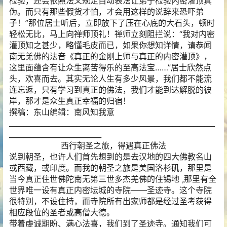
检验，还会依照法义规定自动表法让弟子检验内密灌顶真
伪。而只有那些假货才怕，才会用这样的说辞来恐吓弟
子！”那位居士听后，立即放下了压在心底的大石头，顿时
轻松无比，马上向禅师顶礼！禅师立刻阻拦说：“我对内密
灌顶知之甚少，略懂毛皮而已，如果你想知详情，请恭闻
南无羌佛的法音《真正的金刚上师与真正的内密灌顶》，
这里面蕴含有让众生离苦得乐的至高法宝……”居士欣然点
头，欢喜而去。其实无论人生有多少风景，我们都不能流
连忘返，只有学习到真正的佛法，我们才能到达解脱的彼
岸，那才是众生真正幸福的归宿！
撰稿：东山编辑：南风知我意
__________________________________________________________
__________________________
西行朝圣之旅，得遇真正佛法
说到朝圣，也许人们首先想到的是去汉地的四大佛教名山
或西藏，或印度。而我的朝圣之旅是美国洛杉矶，那里是
当今真正住世佛陀南无第三世多杰羌佛的住锡地 ,那里有全
世界唯一设有真正内密坛城的寺院——圣迹寺。这个寺院
很特别，不设住持，而寺院所有出家师都是经过圣考获得
相应段位的圣者或高僧大德。
带着虔诚期盼、满心法喜，我们到了圣迹寺。通知我们可