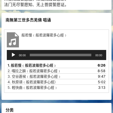
法门无尽誓愿知、无上菩提誓愿证。
南無第三世多杰羌佛 唱诵
般若慢﹙般若波羅密多心經﹚
音
00:00
00:00
频
播
1.
般若慢﹙般若波羅密多心經﹚
6:26
放
2.
嘎拉之韻﹙般若波羅密多心經﹚
8:58
器
3.
空谷蒼候﹙般若波羅密多心經﹚
9:47
4.
秋原頌﹙般若波羅密多心經）
5:02
5.
輕快曲﹙般若波羅密多心經﹚
3:13
分类