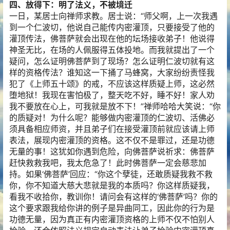
四、放得下：明了法义，不被境迁
一日，某居士向禅师求教。居士说：“师父啊，上一次我遇
到一个仁波切，他说自己能传内密灌顶，只要接受了他的
灌顶传法，佛菩萨就会出现在他的坛场接收弟子！他说得
神圣无比，在场的人佩服得五体投地。而我就提出了一个
疑问，怎么证明佛菩萨到了现场？怎么证明仁波切就有这
样的资格传法？谁知这一下捅了马蜂窝，大家纷纷责怪我
犯了《上师五十颂》的戒，不应该这样质疑上师，这必然
堕地狱！我现在害怕极了，整天吃不好，睡不好！家人劝
我不要放在心上，可我就是放不下！”禅师哈哈大笑说：“你
的质疑对！为什么呢？能够做内密灌顶的仁波切、活佛必
须具备相应师资，并且弟子们在接受灌顶前就应该请上师
表法，展现内密灌顶的资格。这不仅不是罪过，还是功德
无量的事！这犹如你遇到危险，向佛菩萨说祈求：佛菩萨
赶快救救我吧，我太危急了！此时佛菩萨一定会慈悲加
持。如果‘佛菩萨’回应：“你这个孽徒，还敢质疑我救不救
你，你不知道大慈大悲就是我的本质吗？你这样质疑我，
看我不收拾你，教训你！请问会有这样的‘佛菩萨’吗？你的
这个要求跟我给你讲的例子是异曲同工，因此你的行为是
功德无量，因为真正有内密灌顶资格的上师不仅不怕别人