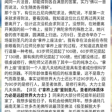
闻同一片法音，却能得到各自满意的答案，实乃“佛以一音
而说法，众生随类各得解”。
那个当下，有位比丘尼向佛陀求法，佛陀说，不是第一次
来就求得到法，要看因缘。我知道这位比丘尼再过两天就
要离开了，估计这次没机会求到法了。没想到，在她要离
开美国的前一个晚上，接到了佛陀亲传的殊胜之法，她兴
奋的夜不能寐，圆满踏上归途。2月9日，圣迹寺举办了一
场鉴别圣凡的法会“拿杵上座法会”。我有幸在法会前在寺院
亲眼看到几位师兄参加“拿杵上座”的过程，才知道这真是修
行道量一种考核。83岁师兄提起了100磅，60岁师兄提起
了130磅，脚有疾的师兄提起了100磅，他们都没练过，都
很虔诚修行，佛陀师父还表扬了其中一位的纯净之心。“拿
杵上座”是鉴别一个人是凡夫结构还是具有圣者成份很科学
的检测器。不同年龄体重有相应的标准重量，这不是靠力
气而靠圣量。事实证明世界大力士还比不过90岁的人，因
为90岁的是修行人，是圣者体质，是修行来的。大力士是
凡夫体质。【详见
《“拿杵上座”鉴别圣凡，圣者的体质体
力必是远超世界大力士》
】同来的大部分师兄姐年前赶回
家了，我想多留些日子，有机会给佛陀拜年。想多诵持几
遍南无第三世多杰羌佛所说最顶圣佛法《极圣解脱大手
印》。这时国内新冠疫情愈发严重。年后两次面圣都有师