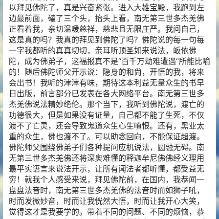
以拜见佛陀了，真是兴奋紧张。进入大雄宝殿，我跑到左
边最前面，磕了三个头，抬头上看，南无第三世多杰羌佛
正看着我，亲切温暖慈祥，慈悲且无限庄严。我问自己，
这是真的吗？我真的拜见到佛陀了吗？佛陀说的每一句每
一字我都听的真真切切，亲耳听顶圣如来说法，皈依佛
陀，成为佛弟子，这福报真不是“百千万劫难遭遇”所能比喻
的！随后佛陀师父开示说：隐身的和尙，开悟的我，将来
会出书！我听的津津有味，期待这本利益无量众生的书早
日出版，前言部分已发表在各大网络平台。南无第三世多
杰羌佛说法精妙绝伦。那个当下，我听到佛陀说，渡亡的
功德很大，但是如果没有证量，自己都不能了生死，不仅
渡不了亡灵，还会导致鬼道众生心生嗔恨。还有，黑业太
重的众生，佛也渡不了。可以助念回向，不能保证超渡。
佛陀师父围绕佛弟子们各种提问应机说法，圆融无碍。南
无第三世多杰羌佛还将深奥难懂的释迦牟尼佛佛经义理用
最平实语言来说法开示，让所有闻法者都听懂，都受益无
穷！就我个人感受来说，拜见佛陀前，在国内，我恭闻一
盘盘法音时，南无第三世多杰羌佛的法音时而如狮子吼，
时而发微妙音，时而让我恍然大悟，时而让我开心大笑，
觉得这才是我要学的。带着不同的问题、不同的烦恼，恭