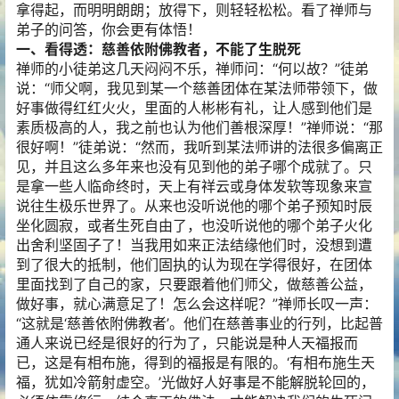
拿得起，而明明朗朗；放得下，则轻轻松松。看了禅师与
弟子的问答，你会更有体悟！
一、看得透：慈善依附佛教者，不能了生脱死
禅师的小徒弟这几天闷闷不乐，禅师问：“何以故？”徒弟
说：“师父啊，我见到某一个慈善团体在某法师带领下，做
好事做得红红火火，里面的人彬彬有礼，让人感到他们是
素质极高的人，我之前也认为他们善根深厚！”禅师说：“那
很好啊！”徒弟说：“然而，我听到某法师讲的法很多偏离正
见，并且这么多年来也没有见到他的弟子哪个成就了。只
是拿一些人临命终时，天上有祥云或身体发软等现象来宣
说往生极乐世界了。从来也没听说他的哪个弟子预知时辰
坐化圆寂，或者生死自由了，也没听说他的哪个弟子火化
出舍利坚固子了！当我用如来正法结缘他们时，没想到遭
到了很大的抵制，他们固执的认为现在学得很好，在团体
里面找到了自己的家，只要跟着他们师父，做慈善公益，
做好事，就心满意足了！怎么会这样呢？”禅师长叹一声：
“这就是‘慈善依附佛教者’。他们在慈善事业的行列，比起普
通人来说已经是很好的行为了，只能说是种人天福报而
已，这是有相布施，得到的福报是有限的。‘有相布施生天
福，犹如冷箭射虚空。’光做好人好事是不能解脱轮回的，