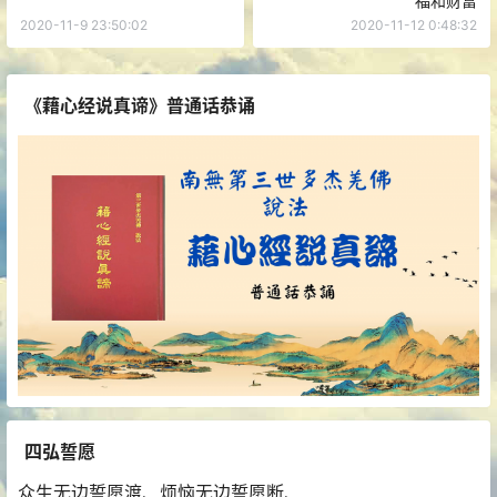
福和财富
2020-11-9 23:50:02
2020-11-12 0:48:32
《藉心经说真谛》普通话恭诵
四弘誓愿
众生无边誓愿渡、烦恼无边誓愿断、