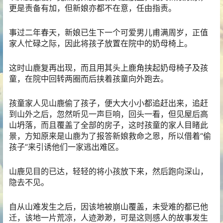
更是责备有加，但新娘亦都不在意，任由指责。
事过二年春天，新娘已生下一个可爱男儿甫满周岁，正值
家人忙碌之际，因此将孩子放置在院中的奶母椅上。
这时山鹿复再出现，而且用其头上鹿角挟起奶母椅子及孩
童，在院中回转两圈而后挟着孩童向外跑去。
孩童家人见山鹿偷了孩子，便大大小小都追赶出来，追赶
到山外之后，忽然听见一声巨响，回头一看，但见屋后高
山坍落，而且覆盖了全部的房子，这时孩童的家人目睹此
景，方知原来是山鹿为了报答新娘救命之恩，所以借着“偷
孩子”来引诱他们一家逃出难区。
山鹿见目的已达，轻轻的将小孩放下来，然后跑向深山，
隐去不见。
自从山难发生之后，因该地被崩山覆盖，未受难的都已他
迁，该地一片荒凉，人迹渺渺，可是这则感人的故事发生