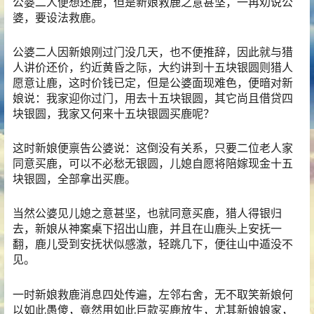
公婆二人便想还鹿，但是新娘救鹿之意甚坚，一再劝说公
婆，要设法救鹿。
公婆二人因新娘刚过门没几天，也不便推辞，因此就与猎
人讲价还价，约近黄昏之际，大约讲到十五块银圆则猎人
愿意让鹿，这时价钱已定，但是公婆面现难色，便暗对新
娘说：我家迎你过门，用去十五块银圆，其它尚且借贷四
块银圆，我家又何来十五块银圆买鹿呢？
这时新娘便禀告公婆说：这倒没有关系，只要二位老人家
同意买鹿，可以不必愁无银圆，儿媳自愿将陪嫁现金十五
块银圆，全部拿出买鹿。
当然公婆见儿媳之意甚坚，也就同意买鹿，猎人得银归
去，新娘从神案桌下招出山鹿，并且在山鹿头上安抚一
翻，鹿儿受到安抚状似感激，轻跳几下，便往山中遁没不
见。
一时新娘救鹿消息四处传遍，左邻右舍，无不取笑新娘何
以如此愚傻，竟然用如此巨款买鹿放生，尤其新娘娘家，