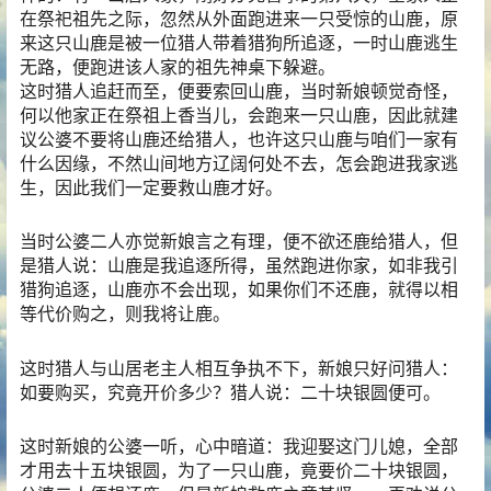
在祭祀祖先之际，忽然从外面跑进来一只受惊的山鹿，原
来这只山鹿是被一位猎人带着猎狗所追逐，一时山鹿逃生
无路，便跑进该人家的祖先神桌下躲避。
这时猎人追赶而至，便要索回山鹿，当时新娘顿觉奇怪，
何以他家正在祭祖上香当儿，会跑来一只山鹿，因此就建
议公婆不要将山鹿还给猎人，也许这只山鹿与咱们一家有
什么因缘，不然山间地方辽阔何处不去，怎会跑进我家逃
生，因此我们一定要救山鹿才好。
当时公婆二人亦觉新娘言之有理，便不欲还鹿给猎人，但
是猎人说：山鹿是我追逐所得，虽然跑进你家，如非我引
猎狗追逐，山鹿亦不会出现，如果你们不还鹿，就得以相
等代价购之，则我将让鹿。
这时猎人与山居老主人相互争执不下，新娘只好问猎人：
如要购买，究竟开价多少？猎人说：二十块银圆便可。
这时新娘的公婆一听，心中暗道：我迎娶这门儿媳，全部
才用去十五块银圆，为了一只山鹿，竟要价二十块银圆，