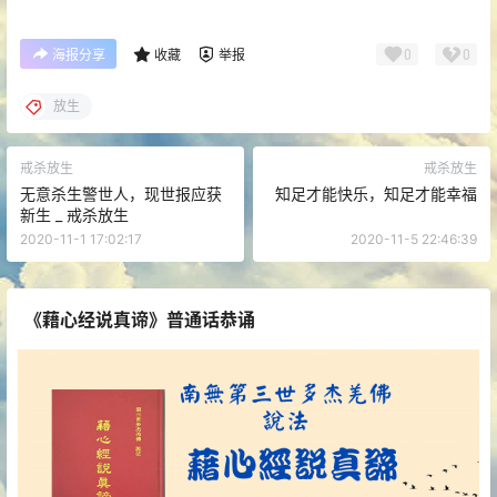
0
0
海报分享
收藏
举报
放生
戒杀放生
戒杀放生
无意杀生警世人，现世报应获
知足才能快乐，知足才能幸福
新生 _ 戒杀放生
2020-11-1 17:02:17
2020-11-5 22:46:39
《藉心经说真谛》普通话恭诵