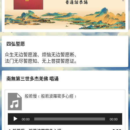
四弘誓愿
众生无边誓愿渡、烦恼无边誓愿断、
法门无尽誓愿知、无上菩提誓愿证。
南無第三世多杰羌佛 唱诵
般若慢﹙般若波羅密多心經﹚
音
00:00
00:00
频
播