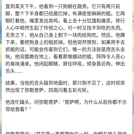
直到某天下午，他看到一只狗躺在路旁。它只有两只前
脚，整个下半身都已经腐烂掉，布满密密麻麻的蛆。它两
眼盯着他，嘴里发出哀鸣，看上去十分饥饿和痛苦。修行
人心中顿然生起了怜悯之心，可一时又找不到吃的东西。
无奈之下，他从自己身上割下一块肉给狗吃。然后，他蹲
下来，要把狗身上的蛆抓掉。但他突然想到，如果用手去
抓蛆的话，可能会伤害到它们，唯一的方法就是用舌头去
吮。他双膝跪在地上，看着那堆蠕动的蛆，阵阵令人恶心
的臭味涌来。他闭起眼睛，屏住呼吸，倾身靠近狗，伸出
舌头……
结果，当他的舌头碰到地面时，那只狗不见了，这时却突
然出现了弥勒菩萨，四周闪着五彩光轮。
他连忙磕头，问弥勒菩萨：“菩萨啊，为什么从前你都不示
现给我看？”