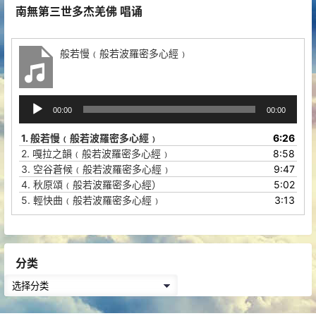
南無第三世多杰羌佛 唱诵
般若慢﹙般若波羅密多心經﹚
音
00:00
00:00
频
播
1.
般若慢﹙般若波羅密多心經﹚
6:26
放
2.
嘎拉之韻﹙般若波羅密多心經﹚
8:58
器
3.
空谷蒼候﹙般若波羅密多心經﹚
9:47
4.
秋原頌﹙般若波羅密多心經）
5:02
5.
輕快曲﹙般若波羅密多心經﹚
3:13
分类
分
类