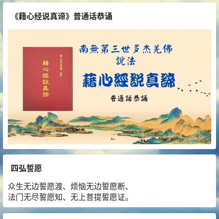
《藉心经说真谛》普通话恭诵
四弘誓愿
众生无边誓愿渡、烦恼无边誓愿断、
法门无尽誓愿知、无上菩提誓愿证。