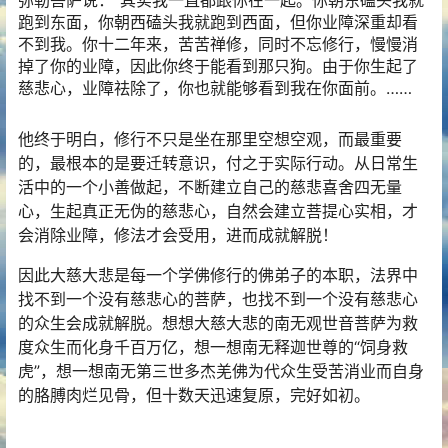
弥勒菩萨说：“其实我一直都跟你在一起。你朝东磕头我就
跑到东面，你朝西磕头我就跑到西面，但你业障深重却看
不到我。你十二年来，苦苦
禅修
，同时不忘修行，慢慢消
掉了你的业障，因此你终于能看到那只狗。由于你生起了
慈悲心，业障祛除了，你也就能够看到我在你面前。……
他终于明白，修行不只是坐在那里空想空观，而最重要
的，最根本的是要迁转意识，付之于实际行动。从日常生
活中的一个小善做起，不断建立自己的慈悲喜舍四无量
心，生起真正无伪的慈悲心，自然会建立
菩提心
实相，才
会消除业障，修法才会受用，进而成就解脱！
因此大慈大悲是每一个
学佛
修行的佛弟子的本职，法界中
找不到一个没有慈悲心的菩萨，也找不到一个没有慈悲心
的众生会成就解脱。想想大慈大悲的南无
观世音菩萨
为救
度众生而化身千百万亿，想一想南无释迦世尊的“饲身救
虎”，想一想南无第三世多杰羌佛为代众生受苦消业而自身
的胳膊肉烂见骨，但十数天迅速复原，完好如初。