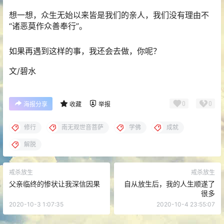
想一想，众生无始以来皆是我们的亲人，我们没有理由不
“诸恶莫作众善奉行”。
如果再遇到这样的事，我还会去做，你呢？
文/碧水
0
0
海报分享
收藏
举报
修行
南无观世音菩萨
学佛
成就
解脱
戒杀放生
戒杀放生
父亲临终的惨状让我深信因果
自从放生后，我的人生顺遂了
很多
2020-10-3 1:07:35
2020-10-4 23:55:07