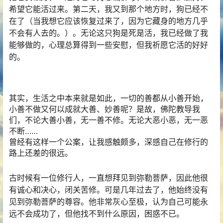
希望它能活过来。第二天，我又到那个地方时，狗已经不
在了（当我想它应该恢复过来了，因为它藏身的地方几乎
不会有人去的。）。无论这只狗是死是活，我已经做了我
能够做的，心理总算得到一些安慰，但我祈愿它活的好好
的。
其实，生活之中本来就是如此，一切的善都从小善开始，
小善不做又何以成就大善、妙善呢？是故，佛陀教导我
们，不论大善小善，无一善不修。无论大恶小恶，无一恶
不断……
曾经有这样一个公案，让我感触颇多，深感自己在
修行
的
路上还差的很远。
古时候有一位修行人，一直想拜见到弥勒菩萨，因此他很
有诚心和决心，闭关苦修。可是几年过去了，他始终没有
见到弥勒菩萨的尊容。他非常灰心至极，认为自己可能永
远不会成功了，但他找不到什么原因，困惑不已。