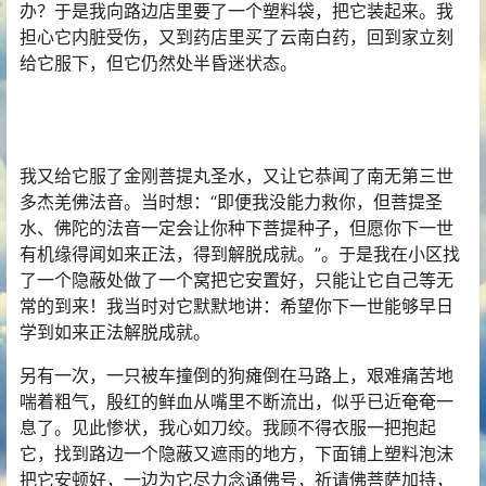
办？于是我向路边店里要了一个塑料袋，把它装起来。我
担心它内脏受伤，又到药店里买了云南白药，回到家立刻
给它服下，但它仍然处半昏迷状态。
我又给它服了金刚菩提丸圣水，又让它恭闻了南无
第三世
多杰羌佛
法音。当时想：“即便我没能力救你，但菩提圣
水、
佛陀
的法音一定会让你种下菩提种子，但愿你下一世
有机缘得闻
如来正法
，得到
解脱
成就
。”。于是我在小区找
了一个隐蔽处做了一个窝把它安置好，只能让它自己等
无
常
的到来！我当时对它默默地讲：希望你下一世能够早日
学到如来正法解脱成就。
另有一次，一只被车撞倒的狗瘫倒在马路上，艰难痛苦地
喘着粗气，殷红的鲜血从嘴里不断流出，似乎已近奄奄一
息了。见此惨状，我心如刀绞。我顾不得衣服一把抱起
它，找到路边一个隐蔽又遮雨的地方，下面铺上塑料泡沫
把它安顿好，一边为它尽力念诵佛号，祈请佛菩萨加持，