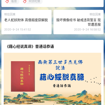
皈依
阿弥陀佛
明信因果
明信因果
老人蛇妖附体 高僧超度获解脱
毁坏佛像经书 破戒违背誓言 现
世遭恶报
2020-9-24 15:41:52
2020-9-24 16:58:52
《藉心经说真谛》普通话恭诵