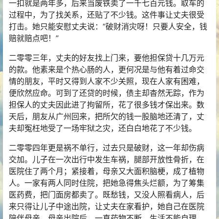
一扣就是两年多，后来当废铁卖了一千七百元钱。取车的
过程中，为了找关系，还贴了不少钱。这件事让丈夫很受
打击。她只能安慰丈夫说：“破财消灾呀！只要人安全，钱
赔就赔点吧！”
二零零三年，丈夫的好友找上门来，要他担保贷十几万元
的款。他素来是个热心肠的人，更何况是与他有着过命交
情的朋友，平时又得到人家不少关照，现在人家有困难，
便欣然应命。可到了还贷的时候，债主却杳然无踪，作为
担保人的丈夫因此进了拘留所，花了很多钱才保出来。数
天后，朋友从广州回来，把所欠的钱一股脑地还清了，丈
夫却冤枉地受了一场牢狱之灾，还白白地花了不少钱。
二零零四年更是祸不单行，过去只是破财，这一年却伤病
交加。儿子在一次出行中发生车祸，腿部开放性骨折，在
医院住了两个月；紧接着，母亲又大面积脑梗，成了植物
人。一家有两人同时住院，把她急得焦头烂额，为了筹集
医药费，把门面房都卖了。既愁钱，又没人照看病人，后
来只得让儿子中途出院，让丈夫在家看护，她自己在医院
陪伴母亲。母亲出院后，一直药物不断，生活不能自理，