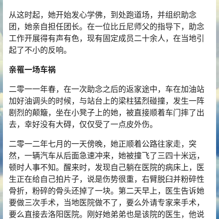
从这时起，她开始发心学佛，到处跑道场，并组织助念
团，她亲自担任团长。在一位比丘尼师父的指导下，助念
工作开展得有声有色，现有固定成员二十余人，在当地引
起了不小的反响。
亲罹一场车祸
二零一一年春，在一次助念之后的返家途中，车在加油站
加好油调头的时候，与站台上的梁柱猛烈碰撞，发生一阵
剧烈的颠簸，坐在小凳子上的她，被直接顺着车门摔了出
去，幸好没有大碍，仅仅受了一点皮外伤。
二零一二年七月的一天傍晚，她正顺着公路往家走，突
然，一辆汽车从后面急速冲来，她被撞飞了三四十米远，
顿时人事不知。醒来时，发现自己躺在医院的病床上，医
生正在给自己拍片子，说是伤势很重，右臂脱臼并粉碎性
骨折，粉碎的骨头还掉了一块。第二天早上，医生告诉她
要做三次手术，当地医院做不了，要么外请专家来手术，
要么直接去洛阳医院。刚好她弟弟也是该院的医生，他说