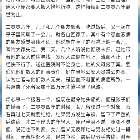
连大小便都要人搬人抬地折腾，这样持续到二零零八年离
世为止。
二零零六年，儿子和几个朋友聚会，吃过饭后，又一起在
亭子里闲聊了一会儿，就各自回家了。其中有个患血液病
的朋友感觉身体不适，他说想在亭子的石凳上躺一会儿，
嘱咐大家先走。第二天，几个人听说他彻夜未归，赶忙带
着他的家人前往寻找，发现人跌倒在地上，流血不止，已
经快不行了，送往医院时不治身亡。他的父母报了案，要
追究他们数人的刑事责任，好在当地公安人员秉公办案，
认为亡者与他们数人无关，是因血不凝固的病症所致，一
共赔偿了死者家属十四万元才算平息了风波。
烦心事一个接着一个，但现在最令她头痛的，便是孩子们
的婚事了。二零零四年的时候，女儿曾谈过一个对象，眼
看再过七天就要结婚，结果男方发生车祸，留下了严重的
后遗症，才二十出头的年轻人，便已半身不遂，腿脚不灵
便，说话也不利索。女儿曾义无反顾地与男友相处过一段
时间，无奈相处不来，经常争吵，最后以分手告终。时至