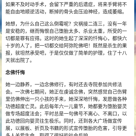
如果不及时动手术，会留下严重的后遗症，将来手臂将不
能自由地顺逆活动，断掉的骨头会压迫神经，造成萎缩。
她想，为什么自己这么倒霉呢？灾祸接二连三，没有一年
是安稳的，继而悔恨自己堕胎太多、杀业太重，所受的一
切都是罪有应得。这时的她生起了深深的忏悔心，都快六
十岁的人了，把一切都交给
阿弥陀佛
吧！既然是杀生的果
报，就坦然承受吧，于是仅仅做了简单的护理，住了十八
天就出院了。
念佛
忏悔
她一边静养，一边念佛
修行
，有时还去寺院参加共修法
会。一次佛七期间，她正在虔诚念佛，突然感觉自己伤臂
里仿佛伸出一只小孩的手来，她深深地忏悔，发愿做各种
功德超度亡灵。此后每年六一儿童节，她都要为堕胎婴灵
做专场超度法会；平时总是一句佛号不离心、不离口，以
此功德回向婴灵往生极乐。同时，还到各大广场做宣传
展，以展板、折页及书籍的形式宣传堕胎的危害，引导更
多人关爱生命，取得了很好的社会反响。