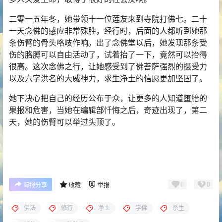
二零一五年冬，她带领十一位莲友来到寺院打佛七。二十
一天念佛的感应非常殊胜，经行时，后面的人都听到她那
条伤臂的骨头咯吱作响。出了念佛堂以后，她发现那条受
伤的胳膊可以自由活动了，试着抬了一下，竟然可以抬得
很高。这次念佛之行，让她感受到了佛菩萨强烈的摄受力
以及六字洪名的大威神力，求生
净土
的信愿更加坚固了。
她下决心把自己的经历公布于众，让更多的人知道堕胎的
果报和危害，当她在编辑部忏悔之后，奇迹出现了，第二
天，她的伤臂可以举过头顶了。
0
0
海报分享
收藏
举报
佛法
修行
净土
学佛
杀生