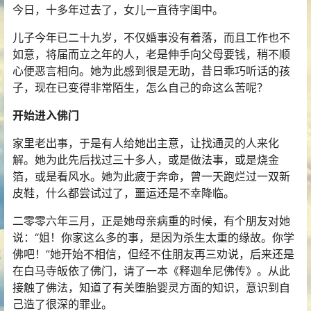
今日，十多年过去了，女儿一直待字闺中。
儿子今年已二十九岁，不仅婚事没有着落，而且工作也不
如意，将届而立之年的人，老是伸手向父母要钱，稍不顺
心便恶言相向。她为此感到很是无助，昔日乖巧听话的孩
子，现在已变得非常陌生，怎么自己的命这么苦呢？
开始进入佛门
家里老出事，于是有人给她出主意，让找通灵的人来化
解。她为此先后找过三十多人，或是做法事，或是烧金
箔，或是看风水。她为此疲于奔命，曾一天跑烂过一双新
皮鞋，什么都尝试过了，噩运还是不幸降临。
二零零六年三月，正是她母亲病重的时候，有个朋友对她
说：“姐！你家这么多的事，是因为
杀生
太重的缘故。你
学
佛
吧！”她开始不相信，但经不住朋友再三劝说，后来还是
在白马寺
皈依
了佛门，请了一本《释迦牟尼佛传》。从此
接触了
佛法
，知道了有关堕胎婴灵方面的知识，意识到自
己造了很深的罪业。