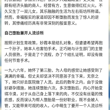
颇有经济头脑的商人，经营有方，生意做得红红火火。不
久又生了一双儿女，其乐融融的生活为左右街坊所称道。
然而，幸福殷实的家道却因不断堕胎而发生了惊人的逆
转，其惨痛经历具有非常深刻的殷鉴意义。
自己堕胎兼开人流诊所
按照计划生育政策，妙霞本是结扎对象，但婆婆希望再抱
一个孙子，她本人也害怕手术。正巧她与计生部门的主管
人员很熟，于是走了个流程，办了个结扎证明，却没有做
任何节育手术。
一九八六年，她怀了第三胎，为人母的感觉让她感受到了
满满的幸福，但丈夫却坚决不同意孩子生下来，无奈之
下，她只好去医院做了人流。此后的数年之内，由于没做
好避孕措施，她连续堕胎六次。多次堕胎后，内心开始变
得冷漠，对于从自己身上落下来的肉，不仅没有丝毫的愧
疚感，反而误认为帮人堕胎是一份好职业，既不会被人
管，又能带来可观的收入，心中萌生了要开一个人流诊所