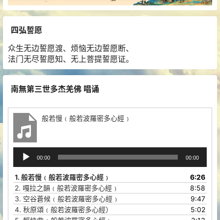
四弘誓愿
众生无边誓愿渡、烦恼无边誓愿断、
法门无尽誓愿知、无上菩提誓愿证。
南無第三世多杰羌佛 唱诵
般若慢﹙般若波羅密多心經﹚
音
00:00
00:00
频
播
1.
般若慢﹙般若波羅密多心經﹚
6:26
放
2.
嘎拉之韻﹙般若波羅密多心經﹚
8:58
器
3.
空谷蒼候﹙般若波羅密多心經﹚
9:47
4.
秋原頌﹙般若波羅密多心經）
5:02