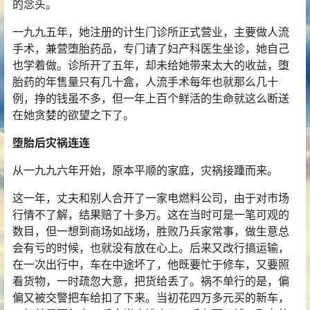
的念头。
一九九五年，她注册的计生门诊所正式营业，主要做人流
手术，兼营堕胎药品，专门请了妇产科医生坐诊，她自己
也学着做。诊所开了五年，却未给她带来太大的收益，堕
胎药的年售量只有几十盒，人流手术每年也就那么几十
例，挣的钱虽不多，但一年上百个鲜活的生命就这么断送
在她贪婪的欲望之下了。
堕胎后灾祸连连
从一九九六年开始，原本平顺的家庭，灾祸接踵而来。
这一年，丈夫和别人合开了一家电燃料公司，由于对市场
行情不了解，结果赔了十多万。这在当时可是一笔可观的
数目，但一想到商场如战场，胜败乃兵家常事，做生意总
会有亏的时候，也就没有放在心上。后来又改行搞运输，
在一次出行中，车在中途坏了，他既要忙于修车，又要照
看货物，一时疏忽大意，把货给丢了。祸不单行的是，偏
偏又被交警把车给扣了下来。当初花四万多元买的新车，