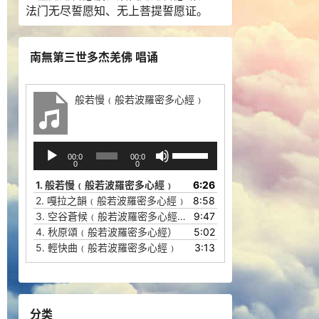
法门无尽誓愿知、无上菩提誓愿证。
南無第三世多杰羌佛 唱诵
般若慢﹙般若波羅密多心經﹚
音
使
00:0
00:0
频
用
0
0
播
上
1.
般若慢﹙般若波羅密多心經﹚
6:26
放
/
2.
嘎拉之韻﹙般若波羅密多心經﹚
8:58
器
下
3.
空谷蒼候﹙般若波羅密多心經﹚
9:47
箭
4.
秋原頌﹙般若波羅密多心經）
5:02
头
5.
輕快曲﹙般若波羅密多心經﹚
3:13
键
来
增
高
分类
或