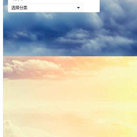
降
分
低
类
音
量。