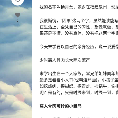
我的名字叫杨月莺，家乡在福建泉州，现
我很惭愧，“
因果
”这两个字，虽然能读能
0
在生活上，全凭自己的习性，想做就做，
果还是不懂，没有真信，没有把这两个字
今天末学要以自己的亲身经历，说一说爱
少时离人骨肉长大两次流产
末学出生在一个大家族，堂兄弟姐妹同年
最多是看看小人书(也叫连环画)。小孩子
如挖蚯蚓、捉蝴蝶、捉青蛙、捡蜗牛，偷
呢？是有的，只是时辰未到，时辰一到，
离人骨肉可怜的小雏鸟