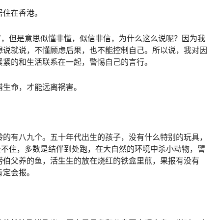
居住在香港。
写，但是意思似懂非懂，似信非信，为什么这么说呢？因为我
想说就说，不懂顾虑后果，也不能控制自己。所以说，我对因
紧紧的和生活联系在一起，警惕自己的言行。
惜生命，才能远离祸害。
龄的有八九个。五十年代出生的孩子，没有什么特别的玩具，
坐不住，多数是结伴到处跑，在大自然的环境中杀小动物，譬
捞伯父养的鱼，活生生的放在烧红的铁盒里煎，果报有没有
肯定会报。