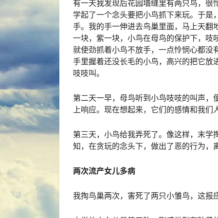
有一天我发现后花园墙缝里有两只鸟，很
学起了一个念头要把小鸟抓下来玩。于是
手。我的手一伸进去鸟巢里面，马上天翻
一块，紫一块，小鸟在母鸟的保护下，吱
就使劲抓着小鸟不放手，一点怜悯心都没
手里握着还没长毛的小鸟，高兴的把它放
吱吱叫。
第二天一早，母鸟听到小鸟吱吱的叫声，
上响应。现在想起来，它们的感情和我们
第三天，小鸟给我弄死了。像这样，末学
知，在贪玩的念头下，做出了恶的行为，
两次流产女儿多病
我掏鸟巢两次，害死了两只小雏鸟，这报