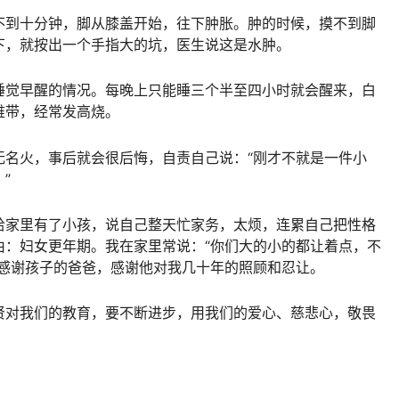
不到十分钟，脚从膝盖开始，往下肿胀。肿的时候，摸不到脚
下，就按出一个手指大的坑，医生说这是水肿。
睡觉早醒的情况。每晚上只能睡三个半至四小时就会醒来，白
难带，经常发高烧。
无名火，事后就会很后悔，自责自己说：“刚才不就是一件小
”
给家里有了小孩，说自己整天忙家务，太烦，连累自己把性格
由：妇女更年期。我在家里常说：“你们大的小的都让着点，不
要感谢孩子的爸爸，感谢他对我几十年的照顾和忍让。
贤对我们的教育，要不断进步，用我们的爱心、慈悲心，敬畏