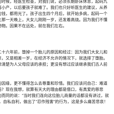
的时候，经医生检查，对我们说，必须长期卧床休息，起码九
再小产，以后要孩子就难了。我们也只好听医生的建议，从养
的钱，都用光了。孩子出生四个月后，就开始多病，起码一个
生那一天晚上，大女儿刚刚一岁，还发着高烧。因为我们不懂
动物。因果不在远处，就在我们左右。
二十六年前，堕掉一个胎儿的原因和经过：因为我们大女儿和
来，又是相差一岁，在经济不允许的情况下，就选择了堕胎。
虑清楚为人父母应该的承担；更没有想过应该继承我们古人前
的因缘，更不懂得怎么去尊重和珍惜。我们应该问自己：难道
吗？现在我想，就算有天大的理由都是借口，有真爱的慈悲
约而同的说：“当时我们连向这位胎儿商量的话都没有讲过，就
，自私自利，做出了“忍作残害”的行为，这是多么痛苦悲哀！