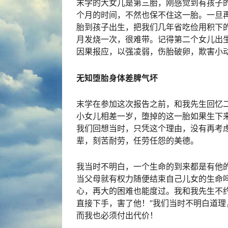
末学的大女儿是第三胎，刚感觉到有孩子
个月的时间，不然也保不住这一胎。一旦
胎到孩子出生，把我们几年省吃俭用积下
月发烧一次，很难带。记得第二个女儿出
因果报应，以强凌弱，伤胎破卵，欺害小
无知堕胎身体差脾气坏
末学在参加这次报告之前，和我先生回忆
小女儿相差一岁，堕掉的这一胎如果生下
我们回想当时，只凭这个理由，没有再考
辈，刻苦耐劳，任劳任怨的美德。
我当时不明白，一个生命的到来都是有他
当父母就有权力随便结束自己儿女的生命
心，再大的困难也能度过。我和我先生不
直接下手，害了他！”我们当时不明白道理
而我也必须付出代价！