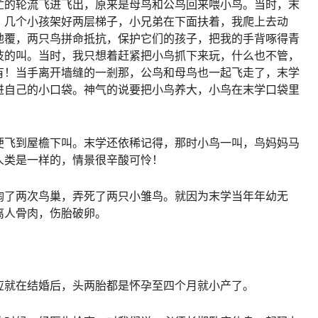
忙的轮流飞进飞出，原来是母鸟和公鸟回来喂小鸟。当时，末
，几个小孩架好两层梯子，小兄弟在下面扶着，我爬上去动
地覆，两只鸟拼命抵抗，保护它们的孩子，把我的手背啄得青
吱的叫。当时，我只想着赶紧把小鸟抓下来玩，什么也不管，
有！当手离开墙缝的一剎那，公鸟和母鸟也一起飞走了，末学
进自己的小口袋。神气的说要把小鸟养大，小鸟在末学口袋里
便飞到屋檐下叫。末学还依稀记得，那时小鸟一叫，鸟妈妈马
人类是一样的，情景很辛酸可怜！
掏了两次鸟巢，弄死了两只小雏鸟。就因为末学当年年幼无
离人骨肉，伤胎破卵。
应就在结婚后，头两胎都是怀孕至四个月就小产了。