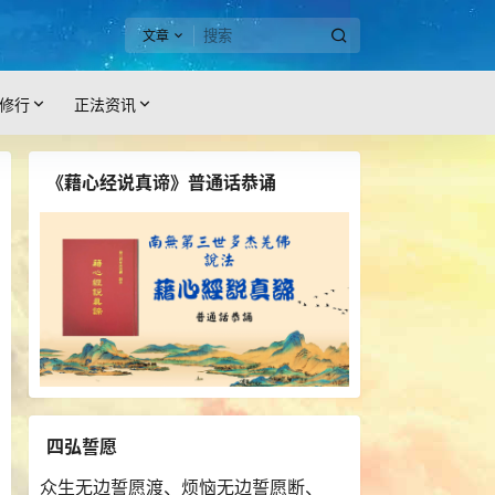
文章
修行
正法资讯
《藉心经说真谛》普通话恭诵
四弘誓愿
众生无边誓愿渡、烦恼无边誓愿断、